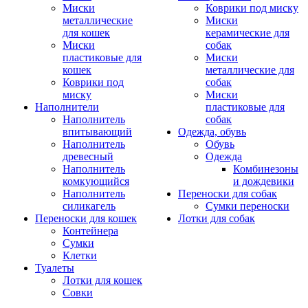
Миски
Коврики под миску
металлические
Миски
для кошек
керамические для
Миски
собак
пластиковые для
Миски
кошек
металлические для
Коврики под
собак
миску
Миски
Наполнители
пластиковые для
Наполнитель
собак
впитывающий
Одежда, обувь
Наполнитель
Обувь
древесный
Одежда
Наполнитель
Комбинезоны
комкующийся
и дождевики
Наполнитель
Переноски для собак
силикагель
Сумки переноски
Переноски для кошек
Лотки для собак
Контейнера
Сумки
Клетки
Туалеты
Лотки для кошек
Совки