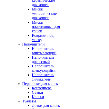
керамические
для кошек
Миски
металлические
для кошек
Миски
пластиковые для
кошек
Коврики под
миску
Наполнители
Наполнитель
впитывающий
Наполнитель
древесный
Наполнитель
комкующийся
Наполнитель
силикагель
Переноски для кошек
Контейнера
Сумки
Клетки
Туалеты
Лотки для кошек