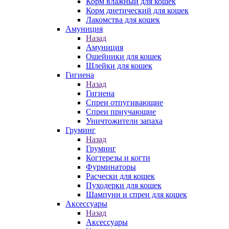
Корм влажный для кошек
Корм диетический для кошек
Лакомства для кошек
Амуниция
Назад
Амуниция
Ошейники для кошек
Шлейки для кошек
Гигиена
Назад
Гигиена
Спреи отпугивающие
Спреи приучающие
Уничтожители запаха
Груминг
Назад
Груминг
Когтерезы и когти
Фурминаторы
Расчески для кошек
Пуходерки для кошек
Шампуни и спреи для кошек
Аксессуары
Назад
Аксессуары