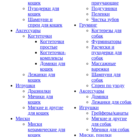
кошек
приучающие
Пуходерки для
Подгузники
кошек
Пеленки
Шампуни и
Чистка зубов
спреи для кошек
Груминг
Аксессуары
Когтерезы для
Когтеточки
собак
Когтеточки
Фурминаторы
простые
Расчески и
Когтеточки-
пуходерки для
комплексы
собак
Домики для
Массажные
кошек
варежки
Лежанки для
Шампуни для
кошек
собак
Игрушки
Спреи по уходу
Дразнилки
Аксессуары
Мячики для
Домики
кошек
Лежанки для собак
Мягкие и другие
Игрушки
для кошек
Грейферы/канаты
Миски
Мягкие и другие
Миски
для собак
керамические для
Мячики для собак
кошек
Миски, поилки