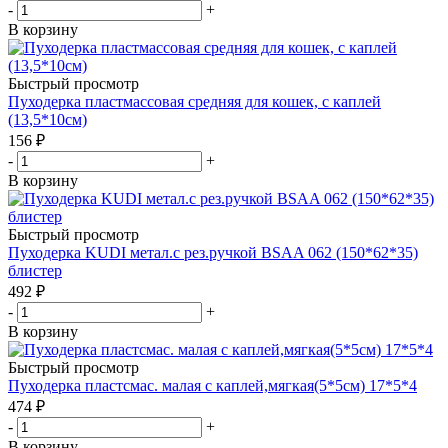
-
+
В корзину
Быстрый просмотр
Пуходерка пластмассовая средняя для кошек, с каплей
(13,5*10см)
156
₽
-
+
В корзину
Быстрый просмотр
Пуходерка KUDI метал.с рез.ручкой BSAA 062 (150*62*35)
блистер
492
₽
-
+
В корзину
Быстрый просмотр
Пуходерка пластсмас. малая с каплей,мягкая(5*5см) 17*5*4
474
₽
-
+
В корзину