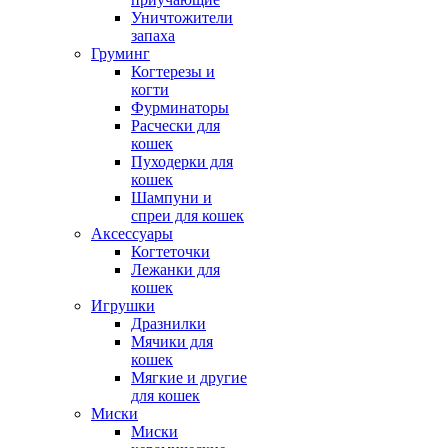
Уничтожители
запаха
Груминг
Когтерезы и
когти
Фурминаторы
Расчески для
кошек
Пуходерки для
кошек
Шампуни и
спреи для кошек
Аксессуары
Когтеточки
Лежанки для
кошек
Игрушки
Дразнилки
Мячики для
кошек
Мягкие и другие
для кошек
Миски
Миски