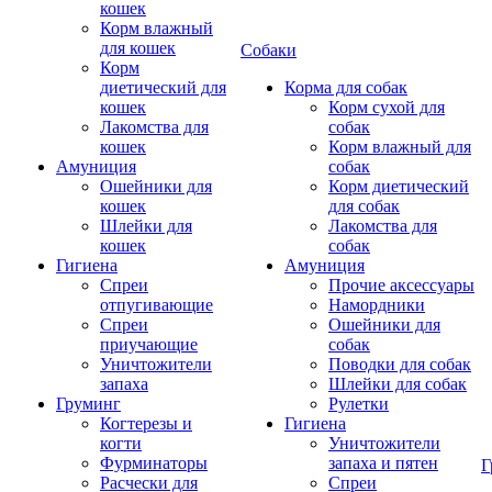
кошек
Корм влажный
для кошек
Собаки
Корм
диетический для
Корма для собак
кошек
Корм сухой для
Лакомства для
собак
кошек
Корм влажный для
Амуниция
собак
Ошейники для
Корм диетический
кошек
для собак
Шлейки для
Лакомства для
кошек
собак
Гигиена
Амуниция
Спреи
Прочие аксессуары
отпугивающие
Намордники
Спреи
Ошейники для
приучающие
собак
Уничтожители
Поводки для собак
запаха
Шлейки для собак
Груминг
Рулетки
Когтерезы и
Гигиена
когти
Уничтожители
Фурминаторы
запаха и пятен
Г
Расчески для
Спреи