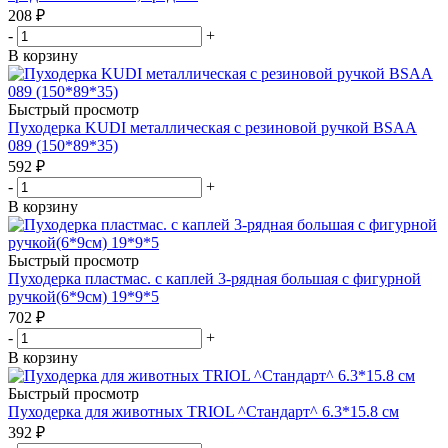
208
₽
-
+
В корзину
Быстрый просмотр
Пуходерка KUDI металлическая с резиновой ручкой BSAA
089 (150*89*35)
592
₽
-
+
В корзину
Быстрый просмотр
Пуходерка пластмас. с каплей 3-рядная большая с фигурной
ручкой(6*9см) 19*9*5
702
₽
-
+
В корзину
Быстрый просмотр
Пуходерка для животных TRIOL ^Стандарт^ 6.3*15.8 см
392
₽