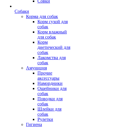
Совки
Собаки
Корма для собак
Корм сухой для
собак
Корм влажный
для собак
Корм
диетический для
собак
Лакомства для
собак
Амуниция
Прочие
аксессуары
Намордники
Ошейники для
собак
Поводки для
собак
Шлейки для
собак
Рулетки
Гигиена