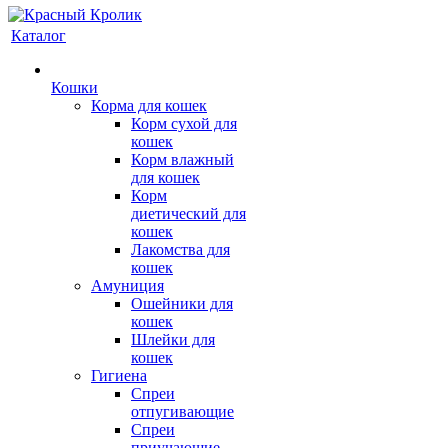
Каталог
Кошки
Корма для кошек
Корм сухой для
кошек
Корм влажный
для кошек
Корм
диетический для
кошек
Лакомства для
кошек
Амуниция
Ошейники для
кошек
Шлейки для
кошек
Гигиена
Спреи
отпугивающие
Спреи
приучающие