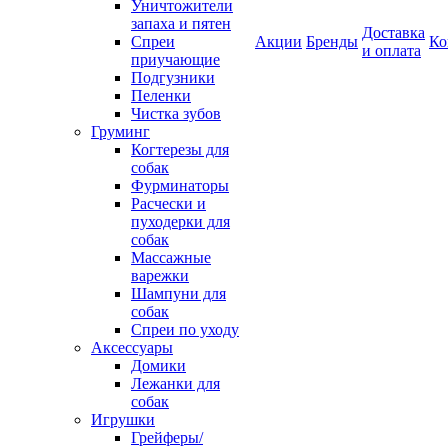
Уничтожители
запаха и пятен
Доставка
Спреи
Акции
Бренды
Ко
и оплата
приучающие
Подгузники
Пеленки
Чистка зубов
Груминг
Когтерезы для
собак
Фурминаторы
Расчески и
пуходерки для
собак
Массажные
варежки
Шампуни для
собак
Спреи по уходу
Аксессуары
Домики
Лежанки для
собак
Игрушки
Грейферы/