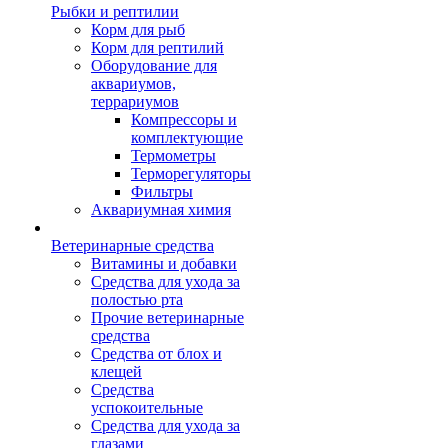
Рыбки и рептилии
Корм для рыб
Корм для рептилий
Оборудование для
аквариумов,
террариумов
Компрессоры и
комплектующие
Термометры
Терморегуляторы
Фильтры
Аквариумная химия
Ветеринарные средства
Витамины и добавки
Средства для ухода за
полостью рта
Прочие ветеринарные
средства
Средства от блох и
клещей
Средства
успокоительные
Средства для ухода за
глазами