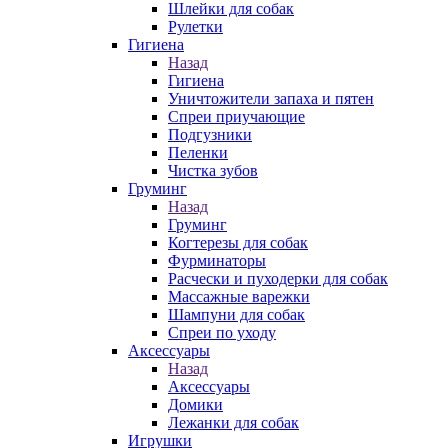
Шлейки для собак
Рулетки
Гигиена
Назад
Гигиена
Уничтожители запаха и пятен
Спреи приучающие
Подгузники
Пеленки
Чистка зубов
Груминг
Назад
Груминг
Когтерезы для собак
Фурминаторы
Расчески и пуходерки для собак
Массажные варежки
Шампуни для собак
Спреи по уходу
Аксессуары
Назад
Аксессуары
Домики
Лежанки для собак
Игрушки