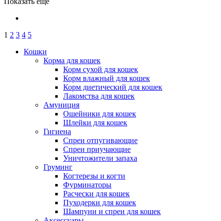
Показать еще
1
2
3
4
5
Кошки
Корма для кошек
Корм сухой для кошек
Корм влажный для кошек
Корм диетический для кошек
Лакомства для кошек
Амуниция
Ошейники для кошек
Шлейки для кошек
Гигиена
Спреи отпугивающие
Спреи приучающие
Уничтожители запаха
Груминг
Когтерезы и когти
Фурминаторы
Расчески для кошек
Пуходерки для кошек
Шампуни и спреи для кошек
Аксессуары