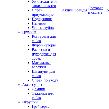
Уничтожители
запаха и пятен
Доставка
Спреи
Акции
Бренды
Ко
и оплата
приучающие
Подгузники
Пеленки
Чистка зубов
Груминг
Когтерезы для
собак
Фурминаторы
Расчески и
пуходерки для
собак
Массажные
варежки
Шампуни для
собак
Спреи по уходу
Аксессуары
Домики
Лежанки для
собак
Игрушки
Грейферы/