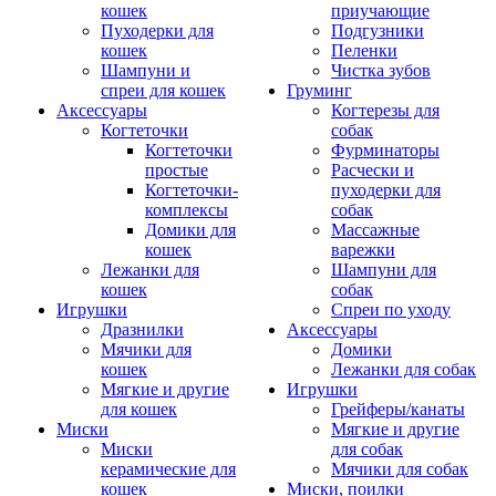
кошек
приучающие
Пуходерки для
Подгузники
кошек
Пеленки
Шампуни и
Чистка зубов
спреи для кошек
Груминг
Аксессуары
Когтерезы для
Когтеточки
собак
Когтеточки
Фурминаторы
простые
Расчески и
Когтеточки-
пуходерки для
комплексы
собак
Домики для
Массажные
кошек
варежки
Лежанки для
Шампуни для
кошек
собак
Игрушки
Спреи по уходу
Дразнилки
Аксессуары
Мячики для
Домики
кошек
Лежанки для собак
Мягкие и другие
Игрушки
для кошек
Грейферы/канаты
Миски
Мягкие и другие
Миски
для собак
керамические для
Мячики для собак
кошек
Миски, поилки