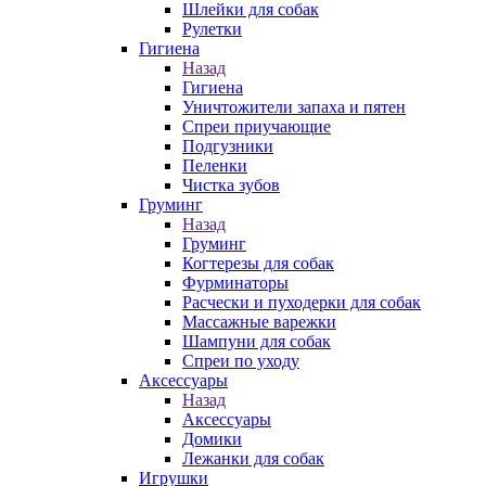
Шлейки для собак
Рулетки
Гигиена
Назад
Гигиена
Уничтожители запаха и пятен
Спреи приучающие
Подгузники
Пеленки
Чистка зубов
Груминг
Назад
Груминг
Когтерезы для собак
Фурминаторы
Расчески и пуходерки для собак
Массажные варежки
Шампуни для собак
Спреи по уходу
Аксессуары
Назад
Аксессуары
Домики
Лежанки для собак
Игрушки