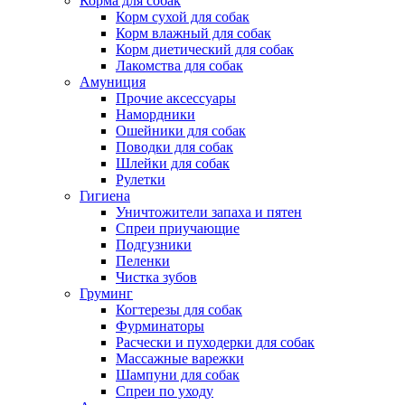
Корма для собак
Корм сухой для собак
Корм влажный для собак
Корм диетический для собак
Лакомства для собак
Амуниция
Прочие аксессуары
Намордники
Ошейники для собак
Поводки для собак
Шлейки для собак
Рулетки
Гигиена
Уничтожители запаха и пятен
Спреи приучающие
Подгузники
Пеленки
Чистка зубов
Груминг
Когтерезы для собак
Фурминаторы
Расчески и пуходерки для собак
Массажные варежки
Шампуни для собак
Спреи по уходу