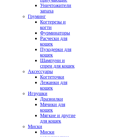
Уничтожители
запаха
Груминг
Когтерезы и
когти
Фурминаторы
Расчески для
кошек
Пуходерки для
кошек
Шампуни и
спреи для кошек
Аксессуары
Когтеточки
Лежанки для
кошек
Игрушки
Дразнилки
Мячики для
кошек
Мягкие и другие
для кошек
Миски
Миски