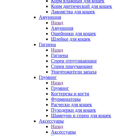
Корм влажный для кошек
Корм диетический для кошек
Лакомства для кошек
Амуниция
Назад
Амуниция
Ошейники для кошек
Шлейки для кошек
Гигиена
Назад
Гигиена
Спреи отпугивающие
Спреи приучающие
Уничтожители запаха
Груминг
Назад
Груминг
Когтерезы и когти
Фурминаторы
Расчески для кошек
Пуходерки для кошек
Шампуни и спреи для кошек
Аксессуары
Назад
Аксессуары