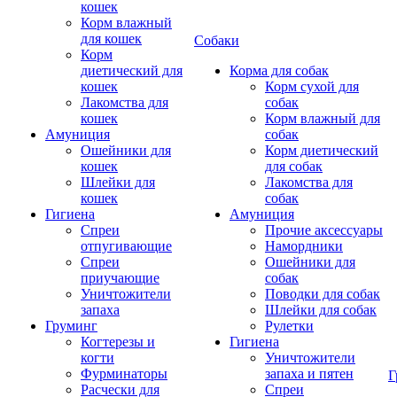
кошек
Корм влажный
для кошек
Собаки
Корм
диетический для
Корма для собак
кошек
Корм сухой для
Лакомства для
собак
кошек
Корм влажный для
Амуниция
собак
Ошейники для
Корм диетический
кошек
для собак
Шлейки для
Лакомства для
кошек
собак
Гигиена
Амуниция
Спреи
Прочие аксессуары
отпугивающие
Намордники
Спреи
Ошейники для
приучающие
собак
Уничтожители
Поводки для собак
запаха
Шлейки для собак
Груминг
Рулетки
Когтерезы и
Гигиена
когти
Уничтожители
Фурминаторы
запаха и пятен
Г
Расчески для
Спреи