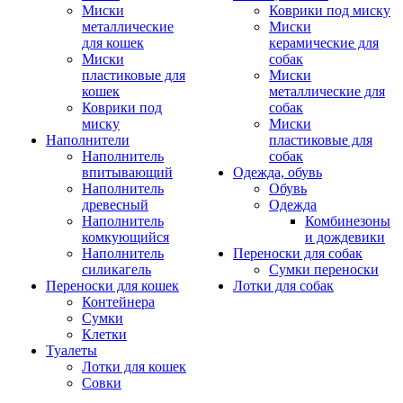
Миски
Коврики под миску
металлические
Миски
для кошек
керамические для
Миски
собак
пластиковые для
Миски
кошек
металлические для
Коврики под
собак
миску
Миски
Наполнители
пластиковые для
Наполнитель
собак
впитывающий
Одежда, обувь
Наполнитель
Обувь
древесный
Одежда
Наполнитель
Комбинезоны
комкующийся
и дождевики
Наполнитель
Переноски для собак
силикагель
Сумки переноски
Переноски для кошек
Лотки для собак
Контейнера
Сумки
Клетки
Туалеты
Лотки для кошек
Совки