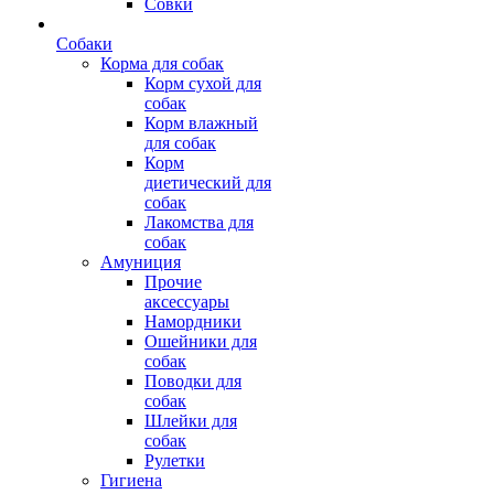
Совки
Собаки
Корма для собак
Корм сухой для
собак
Корм влажный
для собак
Корм
диетический для
собак
Лакомства для
собак
Амуниция
Прочие
аксессуары
Намордники
Ошейники для
собак
Поводки для
собак
Шлейки для
собак
Рулетки
Гигиена