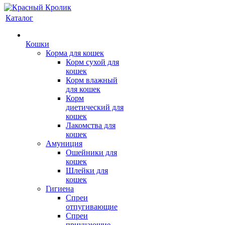
Каталог
Кошки
Корма для кошек
Корм сухой для
кошек
Корм влажный
для кошек
Корм
диетический для
кошек
Лакомства для
кошек
Амуниция
Ошейники для
кошек
Шлейки для
кошек
Гигиена
Спреи
отпугивающие
Спреи
приучающие