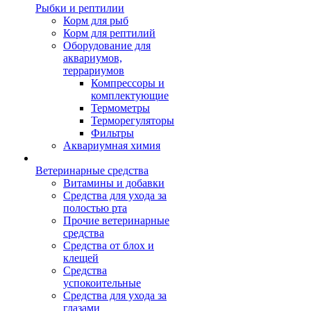
Рыбки и рептилии
Корм для рыб
Корм для рептилий
Оборудование для
аквариумов,
террариумов
Компрессоры и
комплектующие
Термометры
Терморегуляторы
Фильтры
Аквариумная химия
Ветеринарные средства
Витамины и добавки
Средства для ухода за
полостью рта
Прочие ветеринарные
средства
Средства от блох и
клещей
Средства
успокоительные
Средства для ухода за
глазами