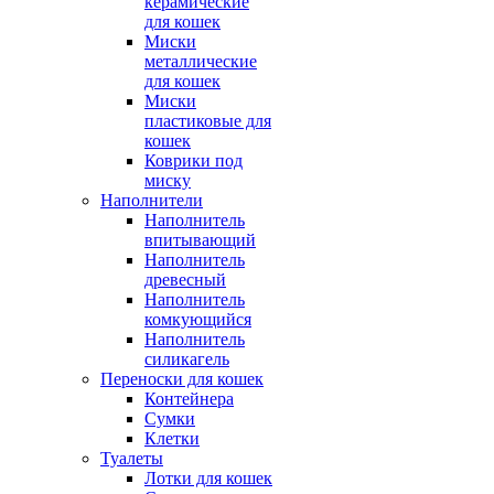
керамические
для кошек
Миски
металлические
для кошек
Миски
пластиковые для
кошек
Коврики под
миску
Наполнители
Наполнитель
впитывающий
Наполнитель
древесный
Наполнитель
комкующийся
Наполнитель
силикагель
Переноски для кошек
Контейнера
Сумки
Клетки
Туалеты
Лотки для кошек