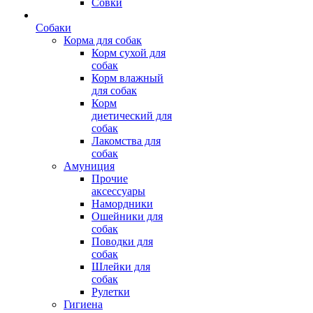
Совки
Собаки
Корма для собак
Корм сухой для
собак
Корм влажный
для собак
Корм
диетический для
собак
Лакомства для
собак
Амуниция
Прочие
аксессуары
Намордники
Ошейники для
собак
Поводки для
собак
Шлейки для
собак
Рулетки
Гигиена