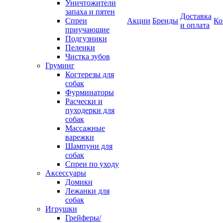
Уничтожители
запаха и пятен
Доставка
Спреи
Акции
Бренды
Ко
и оплата
приучающие
Подгузники
Пеленки
Чистка зубов
Груминг
Когтерезы для
собак
Фурминаторы
Расчески и
пуходерки для
собак
Массажные
варежки
Шампуни для
собак
Спреи по уходу
Аксессуары
Домики
Лежанки для
собак
Игрушки
Грейферы/