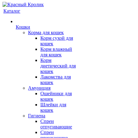
Каталог
Кошки
Корма для кошек
Корм сухой для
кошек
Корм влажный
для кошек
Корм
диетический для
кошек
Лакомства для
кошек
Амуниция
Ошейники для
кошек
Шлейки для
кошек
Гигиена
Спреи
отпугивающие
Спреи
приучающие