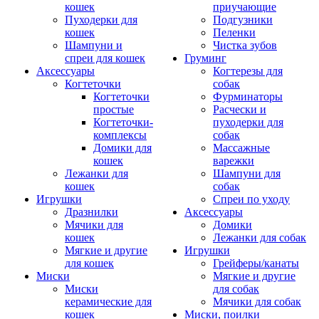
кошек
приучающие
Пуходерки для
Подгузники
кошек
Пеленки
Шампуни и
Чистка зубов
спреи для кошек
Груминг
Аксессуары
Когтерезы для
Когтеточки
собак
Когтеточки
Фурминаторы
простые
Расчески и
Когтеточки-
пуходерки для
комплексы
собак
Домики для
Массажные
кошек
варежки
Лежанки для
Шампуни для
кошек
собак
Игрушки
Спреи по уходу
Дразнилки
Аксессуары
Мячики для
Домики
кошек
Лежанки для собак
Мягкие и другие
Игрушки
для кошек
Грейферы/канаты
Миски
Мягкие и другие
Миски
для собак
керамические для
Мячики для собак
кошек
Миски, поилки