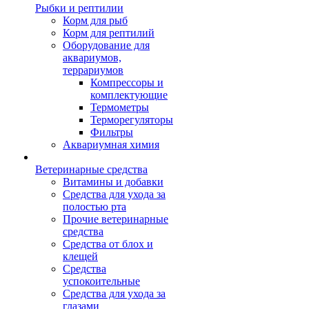
Рыбки и рептилии
Корм для рыб
Корм для рептилий
Оборудование для
аквариумов,
террариумов
Компрессоры и
комплектующие
Термометры
Терморегуляторы
Фильтры
Аквариумная химия
Ветеринарные средства
Витамины и добавки
Средства для ухода за
полостью рта
Прочие ветеринарные
средства
Средства от блох и
клещей
Средства
успокоительные
Средства для ухода за
глазами