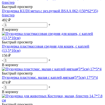
Быстрый просмотр
Пуходерка KUDI метал.с рез.ручкой BSAA 062 (150*62*35)
блистер
492
₽
-
+
В корзину
Быстрый просмотр
Пуходерка пластмассовая средняя для кошек, с каплей
(13,5*10см)
156
₽
-
+
В корзину
Быстрый просмотр
Пуходерка пластсмас. малая с каплей,мягкая(5*5см) 17*5*4
474
₽
-
+
В корзину
Быстрый просмотр