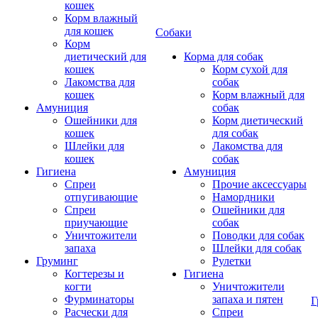
кошек
Корм влажный
для кошек
Собаки
Корм
диетический для
Корма для собак
кошек
Корм сухой для
Лакомства для
собак
кошек
Корм влажный для
Амуниция
собак
Ошейники для
Корм диетический
кошек
для собак
Шлейки для
Лакомства для
кошек
собак
Гигиена
Амуниция
Спреи
Прочие аксессуары
отпугивающие
Намордники
Спреи
Ошейники для
приучающие
собак
Уничтожители
Поводки для собак
запаха
Шлейки для собак
Груминг
Рулетки
Когтерезы и
Гигиена
когти
Уничтожители
Фурминаторы
запаха и пятен
Г
Расчески для
Спреи