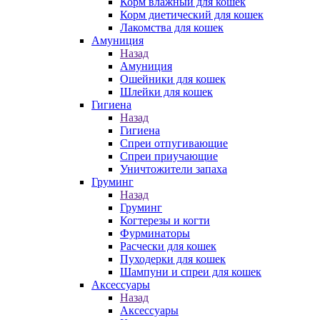
Корм влажный для кошек
Корм диетический для кошек
Лакомства для кошек
Амуниция
Назад
Амуниция
Ошейники для кошек
Шлейки для кошек
Гигиена
Назад
Гигиена
Спреи отпугивающие
Спреи приучающие
Уничтожители запаха
Груминг
Назад
Груминг
Когтерезы и когти
Фурминаторы
Расчески для кошек
Пуходерки для кошек
Шампуни и спреи для кошек
Аксессуары
Назад
Аксессуары