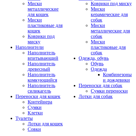
Миски
Коврики под миску
металлические
Миски
для кошек
керамические для
Миски
собак
пластиковые для
Миски
кошек
металлические для
Коврики под
собак
миску
Миски
Наполнители
пластиковые для
Наполнитель
собак
впитывающий
Одежда, обувь
Наполнитель
Обувь
древесный
Одежда
Наполнитель
Комбинезоны
комкующийся
и дождевики
Наполнитель
Переноски для собак
силикагель
Сумки переноски
Переноски для кошек
Лотки для собак
Контейнера
Сумки
Клетки
Туалеты
Лотки для кошек
Совки