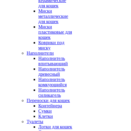
керамические
для кошек
Миски
металлические
для кошек
Миски
пластиковые для
кошек
Коврики под
миску
Наполнители
Наполнитель
впитывающий
Наполнитель
древесный
Наполнитель
комкующийся
Наполнитель
силикагель
Переноски для кошек
Контейнера
Сумки
Клетки
Туалеты
Лотки для кошек