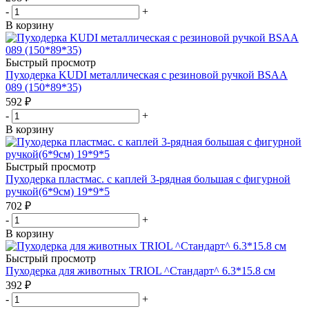
-
+
В корзину
Быстрый просмотр
Пуходерка KUDI металлическая с резиновой ручкой BSAA
089 (150*89*35)
592
₽
-
+
В корзину
Быстрый просмотр
Пуходерка пластмас. с каплей 3-рядная большая с фигурной
ручкой(6*9см) 19*9*5
702
₽
-
+
В корзину
Быстрый просмотр
Пуходерка для животных TRIOL ^Стандарт^ 6.3*15.8 см
392
₽
-
+