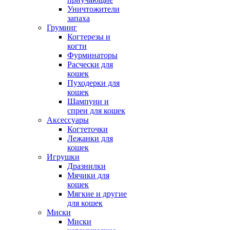
Уничтожители
запаха
Груминг
Когтерезы и
когти
Фурминаторы
Расчески для
кошек
Пуходерки для
кошек
Шампуни и
спреи для кошек
Аксессуары
Когтеточки
Лежанки для
кошек
Игрушки
Дразнилки
Мячики для
кошек
Мягкие и другие
для кошек
Миски
Миски