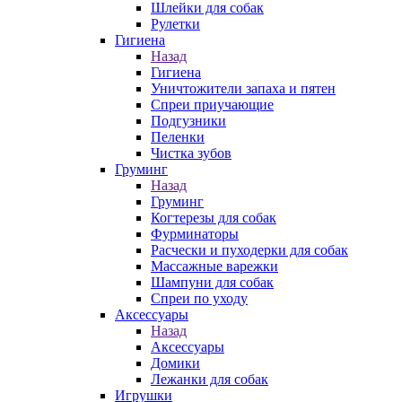
Шлейки для собак
Рулетки
Гигиена
Назад
Гигиена
Уничтожители запаха и пятен
Спреи приучающие
Подгузники
Пеленки
Чистка зубов
Груминг
Назад
Груминг
Когтерезы для собак
Фурминаторы
Расчески и пуходерки для собак
Массажные варежки
Шампуни для собак
Спреи по уходу
Аксессуары
Назад
Аксессуары
Домики
Лежанки для собак
Игрушки