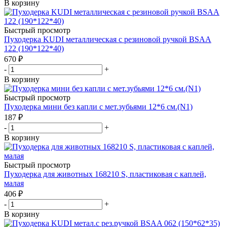
В корзину
Быстрый просмотр
Пуходерка KUDI металлическая с резиновой ручкой BSAA
122 (190*122*40)
670
₽
-
+
В корзину
Быстрый просмотр
Пуходерка мини без капли с мет.зубьями 12*6 см.(N1)
187
₽
-
+
В корзину
Быстрый просмотр
Пуходерка для животных 168210 S, пластиковая с каплей,
малая
406
₽
-
+
В корзину