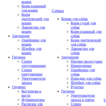
кошек
Корм влажный
для кошек
Собаки
Корм
диетический для
Корма для собак
кошек
Корм сухой для
Лакомства для
собак
кошек
Корм влажный для
Амуниция
собак
Ошейники для
Корм диетический
кошек
для собак
Шлейки для
Лакомства для
кошек
собак
Гигиена
Амуниция
Спреи
Прочие аксессуары
отпугивающие
Намордники
Спреи
Ошейники для
приучающие
собак
Уничтожители
Поводки для собак
запаха
Шлейки для собак
Груминг
Рулетки
Когтерезы и
Гигиена
когти
Уничтожители
Фурминаторы
запаха и пятен
Г
Расчески для
Спреи