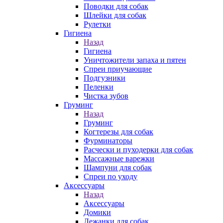
Поводки для собак
Шлейки для собак
Рулетки
Гигиена
Назад
Гигиена
Уничтожители запаха и пятен
Спреи приучающие
Подгузники
Пеленки
Чистка зубов
Груминг
Назад
Груминг
Когтерезы для собак
Фурминаторы
Расчески и пуходерки для собак
Массажные варежки
Шампуни для собак
Спреи по уходу
Аксессуары
Назад
Аксессуары
Домики
Лежанки для собак