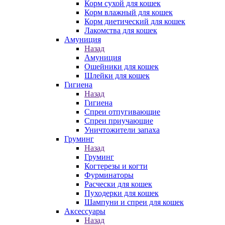
Корм сухой для кошек
Корм влажный для кошек
Корм диетический для кошек
Лакомства для кошек
Амуниция
Назад
Амуниция
Ошейники для кошек
Шлейки для кошек
Гигиена
Назад
Гигиена
Спреи отпугивающие
Спреи приучающие
Уничтожители запаха
Груминг
Назад
Груминг
Когтерезы и когти
Фурминаторы
Расчески для кошек
Пуходерки для кошек
Шампуни и спреи для кошек
Аксессуары
Назад