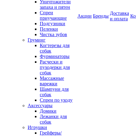
Уничтожители
запаха и пятен
Спреи
Доставка
Акции
Бренды
Ко
приучающие
и оплата
Подгузники
Пеленки
Чистка зубов
Груминг
Когтерезы для
собак
Фурминаторы
Расчески и
пуходерки для
собак
Массажные
варежки
Шампуни для
собак
Спреи по уходу
Аксессуары
Домики
Лежанки для
собак
Игрушки
Грейферы/