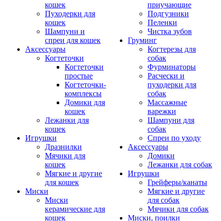
кошек
приучающие
Пуходерки для
Подгузники
кошек
Пеленки
Шампуни и
Чистка зубов
спреи для кошек
Груминг
Аксессуары
Когтерезы для
Когтеточки
собак
Когтеточки
Фурминаторы
простые
Расчески и
Когтеточки-
пуходерки для
комплексы
собак
Домики для
Массажные
кошек
варежки
Лежанки для
Шампуни для
кошек
собак
Игрушки
Спреи по уходу
Дразнилки
Аксессуары
Мячики для
Домики
кошек
Лежанки для собак
Мягкие и другие
Игрушки
для кошек
Грейферы/канаты
Миски
Мягкие и другие
Миски
для собак
керамические для
Мячики для собак
кошек
Миски, поилки