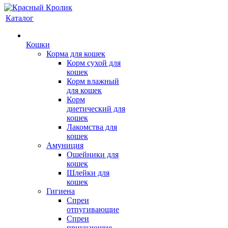
Каталог
Кошки
Корма для кошек
Корм сухой для
кошек
Корм влажный
для кошек
Корм
диетический для
кошек
Лакомства для
кошек
Амуниция
Ошейники для
кошек
Шлейки для
кошек
Гигиена
Спреи
отпугивающие
Спреи
приучающие