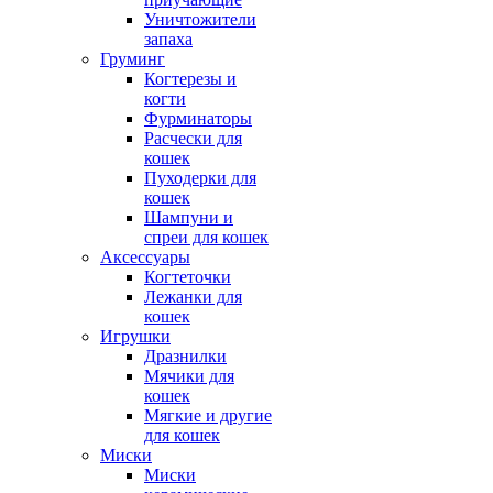
Уничтожители
запаха
Груминг
Когтерезы и
когти
Фурминаторы
Расчески для
кошек
Пуходерки для
кошек
Шампуни и
спреи для кошек
Аксессуары
Когтеточки
Лежанки для
кошек
Игрушки
Дразнилки
Мячики для
кошек
Мягкие и другие
для кошек
Миски
Миски