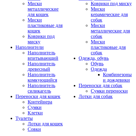
Миски
Коврики под миску
металлические
Миски
для кошек
керамические для
Миски
собак
пластиковые для
Миски
кошек
металлические для
Коврики под
собак
миску
Миски
Наполнители
пластиковые для
Наполнитель
собак
впитывающий
Одежда, обувь
Наполнитель
Обувь
древесный
Одежда
Наполнитель
Комбинезоны
комкующийся
и дождевики
Наполнитель
Переноски для собак
силикагель
Сумки переноски
Переноски для кошек
Лотки для собак
Контейнера
Сумки
Клетки
Туалеты
Лотки для кошек
Совки