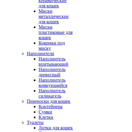
керамические
для кошек
Миски
металлические
для кошек
Миски
пластиковые для
кошек
Коврики под
миску
Наполнители
Наполнитель
впитывающий
Наполнитель
древесный
Наполнитель
комкующийся
Наполнитель
силикагель
Переноски для кошек
Контейнера
Сумки
Клетки
Туалеты
Лотки для кошек