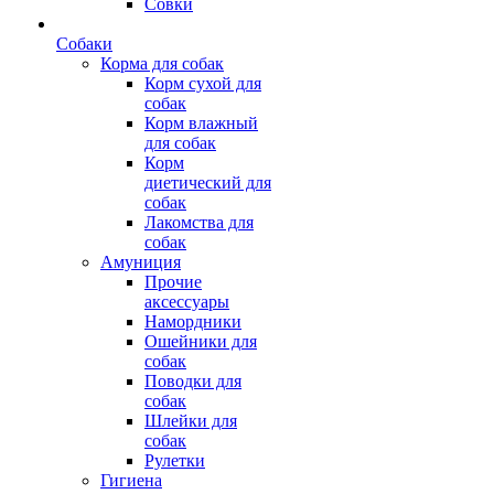
Совки
Собаки
Корма для собак
Корм сухой для
собак
Корм влажный
для собак
Корм
диетический для
собак
Лакомства для
собак
Амуниция
Прочие
аксессуары
Намордники
Ошейники для
собак
Поводки для
собак
Шлейки для
собак
Рулетки
Гигиена