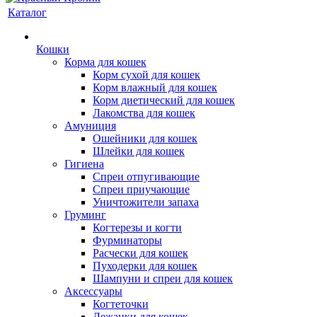
Каталог
Кошки
Корма для кошек
Корм сухой для кошек
Корм влажный для кошек
Корм диетический для кошек
Лакомства для кошек
Амуниция
Ошейники для кошек
Шлейки для кошек
Гигиена
Спреи отпугивающие
Спреи приучающие
Уничтожители запаха
Груминг
Когтерезы и когти
Фурминаторы
Расчески для кошек
Пуходерки для кошек
Шампуни и спреи для кошек
Аксессуары
Когтеточки
Лежанки для кошек