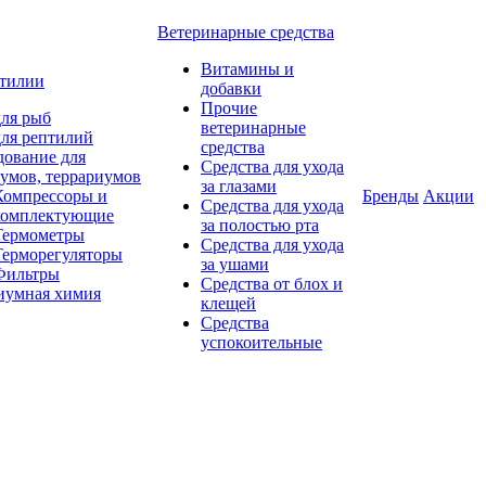
Ветеринарные средства
Витамины и
птилии
добавки
Прочие
ля рыб
ветеринарные
ля рептилий
средства
дование для
Средства для ухода
умов, террариумов
за глазами
Компрессоры и
Бренды
Акции
Средства для ухода
комплектующие
за полостью рта
Термометры
Средства для ухода
Терморегуляторы
за ушами
Фильтры
Средства от блох и
иумная химия
клещей
Средства
успокоительные