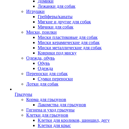
Домики
Лежанки для собак
Игрушки
Грейферы/канаты
Мягкие и другие для собак
Мячики для собак
Миски, поилки
Миски пластиковые для собак
Миски керамические для собак
Миски металлические для собак
Коврики под миску
Одежда, обувь
Обувь
Одежда
Переноски для собак
Сумки переноски
Лотки для собак
Грызуны
Корма для грызунов
Лакомства для грызунов
Гигиена и уход грызуны
Клетки для грызунов
Клетки для кроликов, шиншил, дегу
Клетки для крыс