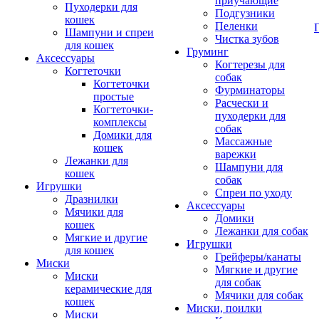
приучающие
Пуходерки для
Подгузники
кошек
Пеленки
Шампуни и спреи
Чистка зубов
для кошек
Груминг
Аксессуары
Когтерезы для
Когтеточки
собак
Когтеточки
Фурминаторы
простые
Расчески и
Когтеточки-
пуходерки для
комплексы
собак
Домики для
Массажные
кошек
варежки
Лежанки для
Шампуни для
кошек
собак
Игрушки
Спреи по уходу
Дразнилки
Аксессуары
Мячики для
Домики
кошек
Лежанки для собак
Мягкие и другие
Игрушки
для кошек
Грейферы/канаты
Миски
Мягкие и другие
Миски
для собак
керамические для
Мячики для собак
кошек
Миски, поилки
Миски