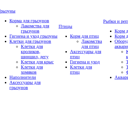
Грызуны
Корма для грызунов
Рыбки и ре
Лакомства для
Птицы
грызунов
Корм д
Гигиена и уход грызуны
Корм для птиц
Корм д
Клетки для грызунов
Лакомства
Обору
Клетки для
для птиц
аквари
кроликов,
Аксессуары для
шиншил, дегу
птиц
Клетки для крыс
Гигиена и уход
Клетки для
Клетки для
хомяков
птиц
Наполнители
Аквар
Аксессуары для
грызунов