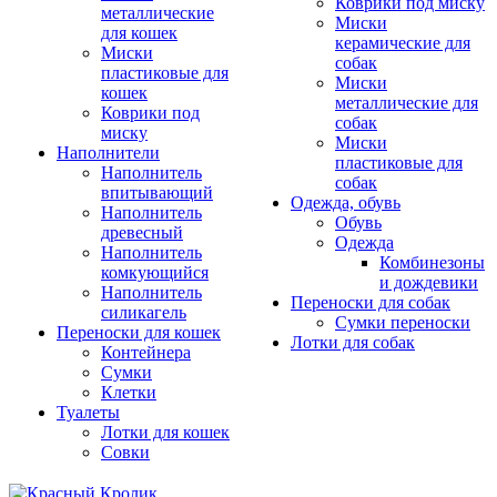
Коврики под миску
металлические
Миски
для кошек
керамические для
Миски
собак
пластиковые для
Миски
кошек
металлические для
Коврики под
собак
миску
Миски
Наполнители
пластиковые для
Наполнитель
собак
впитывающий
Одежда, обувь
Наполнитель
Обувь
древесный
Одежда
Наполнитель
Комбинезоны
комкующийся
и дождевики
Наполнитель
Переноски для собак
силикагель
Сумки переноски
Переноски для кошек
Лотки для собак
Контейнера
Сумки
Клетки
Туалеты
Лотки для кошек
Совки