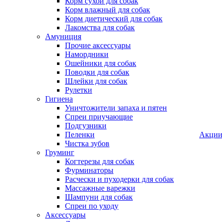
Корм сухой для собак
Корм влажный для собак
Корм диетический для собак
Лакомства для собак
Амуниция
Прочие аксессуары
Намордники
Ошейники для собак
Поводки для собак
Шлейки для собак
Рулетки
Гигиена
Уничтожители запаха и пятен
Спреи приучающие
Подгузники
Пеленки
Акци
Чистка зубов
Груминг
Когтерезы для собак
Фурминаторы
Расчески и пуходерки для собак
Массажные варежки
Шампуни для собак
Спреи по уходу
Аксессуары