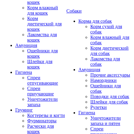
кошек
Корм влажный
Собаки
для кошек
Корм
Корма для собак
диетический для
Корм сухой для
кошек
собак
Лакомства для
Корм влажный для
кошек
собак
Амуниция
Корм диетический
Ошейники для
для собак
кошек
Лакомства для
Шлейки для
собак
кошек
Амуниция
Гигиена
Прочие аксессуары
Спреи
Намордники
отпугивающие
Ошейники для
Спреи
собак
приучающие
Поводки для собак
Уничтожители
Шлейки для собак
запаха
Рулетки
Груминг
Гигиена
Когтерезы и когти
Уничтожители
Фурминаторы
запаха и пятен
Расчески для
Спреи
кошек