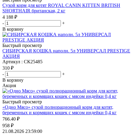
Сухой корм для котят ROYAL CANIN KITTEN BRITISH
SHORTHAIR британская, 2 кг
4 188
₽
-
+
В корзину
Быстрый просмотр
СИБИРСКАЯ КОШКА наполн. 5л УНИВЕРСАЛ PRESTIGE
АКЦИЯ
Артикул : СК25485
310
₽
-
+
В корзину
Акция
Быстрый просмотр
«Одно Мясо» сухой полнорационный корм для котят,
беременных и кормящих кошек с мясом индейки 0,4 кг
766.40
₽
958
₽
21.08.2026 23:59:00