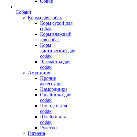
Совки
Собаки
Корма для собак
Корм сухой для
собак
Корм влажный
для собак
Корм
диетический для
собак
Лакомства для
собак
Амуниция
Прочие
аксессуары
Намордники
Ошейники для
собак
Поводки для
собак
Шлейки для
собак
Рулетки
Гигиена