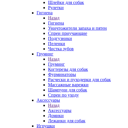
Шлейки для собак
Рулетки
Гигиена
Назад
Гигиена
Уничтожители запаха и пятен
Спреи приучающие
Подгузники
Пеленки
Чистка зубов
Груминг
Назад
Груминг
Когтерезы для собак
Фурминаторы
Расчески и пуходерки для собак
Массажные варежки
Шампуни для собак
Спреи по уходу
Аксессуары
Назад
Аксессуары
Домики
Лежанки для собак
Игрушки