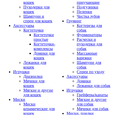
кошек
приучающие
Пуходерки для
Подгузники
кошек
Пеленки
Шампуни и
Чистка зубов
спреи для кошек
Груминг
Аксессуары
Когтерезы для
Когтеточки
собак
Когтеточки
Фурминаторы
простые
Расчески и
Когтеточки-
пуходерки для
комплексы
собак
Домики для
Массажные
кошек
варежки
Лежанки для
Шампуни для
кошек
собак
Игрушки
Спреи по уходу
Дразнилки
Аксессуары
Мячики для
Домики
кошек
Лежанки для собак
Мягкие и другие
Игрушки
для кошек
Грейферы/канаты
Миски
Мягкие и другие
Миски
для собак
керамические для
Мячики для собак
кошек
Миски, поилки