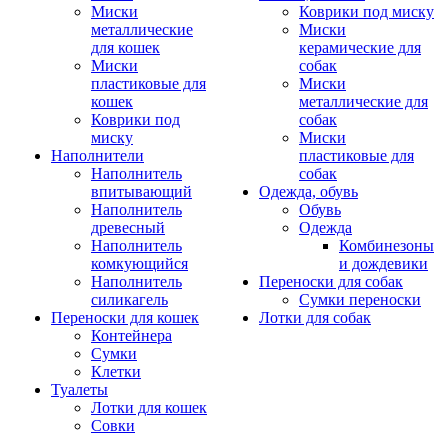
Миски
Коврики под миску
металлические
Миски
для кошек
керамические для
Миски
собак
пластиковые для
Миски
кошек
металлические для
Коврики под
собак
миску
Миски
Наполнители
пластиковые для
Наполнитель
собак
впитывающий
Одежда, обувь
Наполнитель
Обувь
древесный
Одежда
Наполнитель
Комбинезоны
комкующийся
и дождевики
Наполнитель
Переноски для собак
силикагель
Сумки переноски
Переноски для кошек
Лотки для собак
Контейнера
Сумки
Клетки
Туалеты
Лотки для кошек
Совки