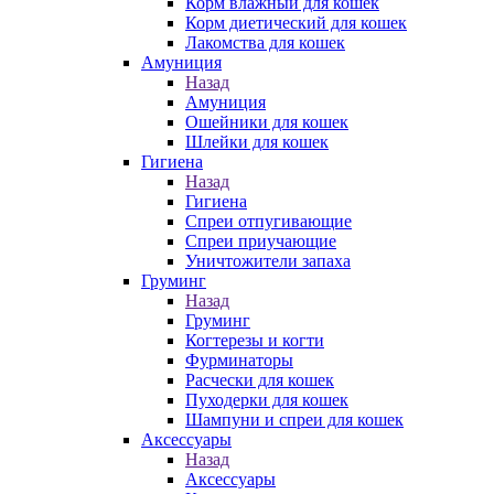
Корм влажный для кошек
Корм диетический для кошек
Лакомства для кошек
Амуниция
Назад
Амуниция
Ошейники для кошек
Шлейки для кошек
Гигиена
Назад
Гигиена
Спреи отпугивающие
Спреи приучающие
Уничтожители запаха
Груминг
Назад
Груминг
Когтерезы и когти
Фурминаторы
Расчески для кошек
Пуходерки для кошек
Шампуни и спреи для кошек
Аксессуары
Назад
Аксессуары