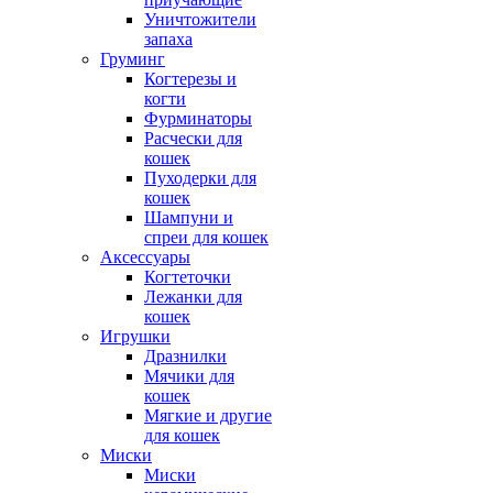
Уничтожители
запаха
Груминг
Когтерезы и
когти
Фурминаторы
Расчески для
кошек
Пуходерки для
кошек
Шампуни и
спреи для кошек
Аксессуары
Когтеточки
Лежанки для
кошек
Игрушки
Дразнилки
Мячики для
кошек
Мягкие и другие
для кошек
Миски
Миски