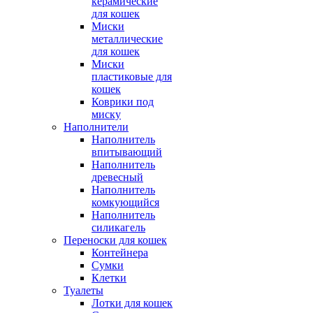
керамические
для кошек
Миски
металлические
для кошек
Миски
пластиковые для
кошек
Коврики под
миску
Наполнители
Наполнитель
впитывающий
Наполнитель
древесный
Наполнитель
комкующийся
Наполнитель
силикагель
Переноски для кошек
Контейнера
Сумки
Клетки
Туалеты
Лотки для кошек