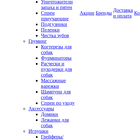
Уничтожители
запаха и пятен
Доставка
Спреи
Акции
Бренды
Ко
и оплата
приучающие
Подгузники
Пеленки
Чистка зубов
Груминг
Когтерезы для
собак
Фурминаторы
Расчески и
пуходерки для
собак
Массажные
варежки
Шампуни для
собак
Спреи по уходу
Аксессуары
Домики
Лежанки для
собак
Игрушки
Грейферы/