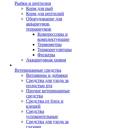
Рыбки и рептилии
Корм для рыб
Корм для рептилий
Оборудование для
аквариумов,
террариумов
Компрессоры и
комплектующие
Термометры
Терморегуляторы
Фильтры
Аквариумная химия
Ветеринарные средства
Витамины и добавки
Средства для ухода за
полостью рта
Прочие ветеринарные
средства
Средства от блох и
клещей
Средства
успокоительные
Средства для ухода за
глазами