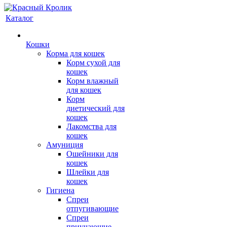
Каталог
Кошки
Корма для кошек
Корм сухой для
кошек
Корм влажный
для кошек
Корм
диетический для
кошек
Лакомства для
кошек
Амуниция
Ошейники для
кошек
Шлейки для
кошек
Гигиена
Спреи
отпугивающие
Спреи
приучающие