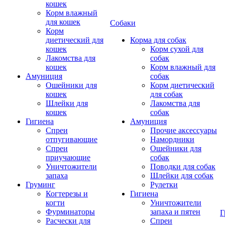
кошек
Корм влажный
для кошек
Собаки
Корм
диетический для
Корма для собак
кошек
Корм сухой для
Лакомства для
собак
кошек
Корм влажный для
Амуниция
собак
Ошейники для
Корм диетический
кошек
для собак
Шлейки для
Лакомства для
кошек
собак
Гигиена
Амуниция
Спреи
Прочие аксессуары
отпугивающие
Намордники
Спреи
Ошейники для
приучающие
собак
Уничтожители
Поводки для собак
запаха
Шлейки для собак
Груминг
Рулетки
Когтерезы и
Гигиена
когти
Уничтожители
Фурминаторы
запаха и пятен
Г
Расчески для
Спреи