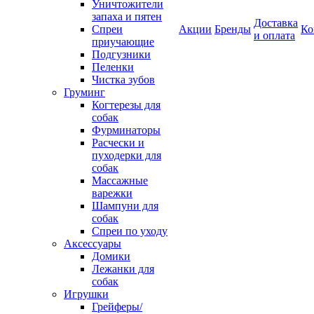
Уничтожители
запаха и пятен
Доставка
Спреи
Акции
Бренды
Ко
и оплата
приучающие
Подгузники
Пеленки
Чистка зубов
Груминг
Когтерезы для
собак
Фурминаторы
Расчески и
пуходерки для
собак
Массажные
варежки
Шампуни для
собак
Спреи по уходу
Аксессуары
Домики
Лежанки для
собак
Игрушки
Грейферы/