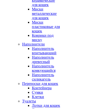
керамические
для кошек
Миски
металлические
для кошек
Миски
пластиковые для
кошек
Коврики под
миску
Наполнители
Наполнитель
впитывающий
Наполнитель
древесный
Наполнитель
комкующийся
Наполнитель
силикагель
Переноски для кошек
Контейнера
Сумки
Клетки
Туалеты
Лотки для кошек