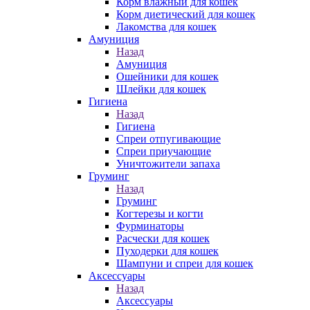
Корм влажный для кошек
Корм диетический для кошек
Лакомства для кошек
Амуниция
Назад
Амуниция
Ошейники для кошек
Шлейки для кошек
Гигиена
Назад
Гигиена
Спреи отпугивающие
Спреи приучающие
Уничтожители запаха
Груминг
Назад
Груминг
Когтерезы и когти
Фурминаторы
Расчески для кошек
Пуходерки для кошек
Шампуни и спреи для кошек
Аксессуары
Назад
Аксессуары