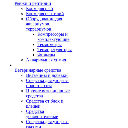
Рыбки и рептилии
Корм для рыб
Корм для рептилий
Оборудование для
аквариумов,
террариумов
Компрессоры и
комплектующие
Термометры
Терморегуляторы
Фильтры
Аквариумная химия
Ветеринарные средства
Витамины и добавки
Средства для ухода за
полостью рта
Прочие ветеринарные
средства
Средства от блох и
клещей
Средства
успокоительные
Средства для ухода за
глазами