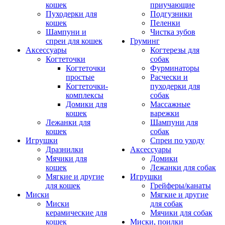
кошек
приучающие
Пуходерки для
Подгузники
кошек
Пеленки
Шампуни и
Чистка зубов
спреи для кошек
Груминг
Аксессуары
Когтерезы для
Когтеточки
собак
Когтеточки
Фурминаторы
простые
Расчески и
Когтеточки-
пуходерки для
комплексы
собак
Домики для
Массажные
кошек
варежки
Лежанки для
Шампуни для
кошек
собак
Игрушки
Спреи по уходу
Дразнилки
Аксессуары
Мячики для
Домики
кошек
Лежанки для собак
Мягкие и другие
Игрушки
для кошек
Грейферы/канаты
Миски
Мягкие и другие
Миски
для собак
керамические для
Мячики для собак
кошек
Миски, поилки