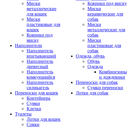
Миски
Коврики под миску
металлические
Миски
для кошек
керамические для
Миски
собак
пластиковые для
Миски
кошек
металлические для
Коврики под
собак
миску
Миски
Наполнители
пластиковые для
Наполнитель
собак
впитывающий
Одежда, обувь
Наполнитель
Обувь
древесный
Одежда
Наполнитель
Комбинезоны
комкующийся
и дождевики
Наполнитель
Переноски для собак
силикагель
Сумки переноски
Переноски для кошек
Лотки для собак
Контейнера
Сумки
Клетки
Туалеты
Лотки для кошек
Совки