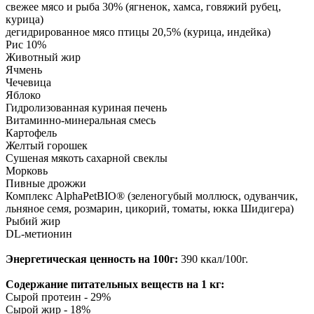
свежее мясо и рыба 30% (ягненок, хамса, говяжий рубец,
курица)
дегидрированное мясо птицы 20,5% (курица, индейка)
Рис 10%
Животный жир
Ячмень
Чечевица
Яблоко
Гидролизованная куриная печень
Витаминно-минеральная смесь
Картофель
Желтый горошек
Сушеная мякоть сахарной свеклы
Морковь
Пивные дрожжи
Комплекс AlphaPetBIO® (зеленогубый моллюск, одуванчик,
льняное семя, розмарин, цикорий, томаты, юкка Шидигера)
Рыбий жир
DL-метионин
Энергетическая ценность на 100г:
390 ккал/100г.
Содержание питательных веществ на 1 кг:
Сырой протеин - 29%
Сырой жир - 18%