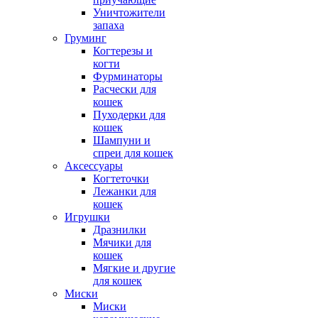
Уничтожители
запаха
Груминг
Когтерезы и
когти
Фурминаторы
Расчески для
кошек
Пуходерки для
кошек
Шампуни и
спреи для кошек
Аксессуары
Когтеточки
Лежанки для
кошек
Игрушки
Дразнилки
Мячики для
кошек
Мягкие и другие
для кошек
Миски
Миски