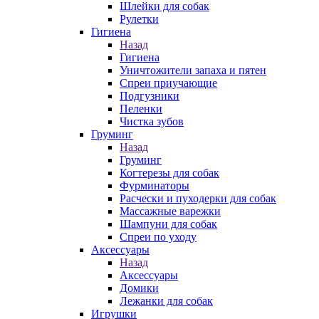
Шлейки для собак
Рулетки
Гигиена
Назад
Гигиена
Уничтожители запаха и пятен
Спреи приучающие
Подгузники
Пеленки
Чистка зубов
Груминг
Назад
Груминг
Когтерезы для собак
Фурминаторы
Расчески и пуходерки для собак
Массажные варежки
Шампуни для собак
Спреи по уходу
Аксессуары
Назад
Аксессуары
Домики
Лежанки для собак
Игрушки