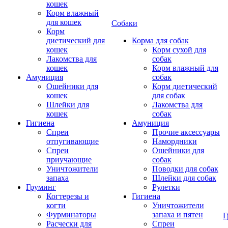
кошек
Корм влажный
для кошек
Собаки
Корм
диетический для
Корма для собак
кошек
Корм сухой для
Лакомства для
собак
кошек
Корм влажный для
Амуниция
собак
Ошейники для
Корм диетический
кошек
для собак
Шлейки для
Лакомства для
кошек
собак
Гигиена
Амуниция
Спреи
Прочие аксессуары
отпугивающие
Намордники
Спреи
Ошейники для
приучающие
собак
Уничтожители
Поводки для собак
запаха
Шлейки для собак
Груминг
Рулетки
Когтерезы и
Гигиена
когти
Уничтожители
Фурминаторы
запаха и пятен
Г
Расчески для
Спреи