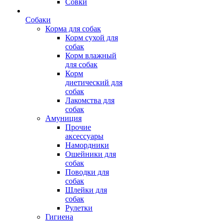
Совки
Собаки
Корма для собак
Корм сухой для
собак
Корм влажный
для собак
Корм
диетический для
собак
Лакомства для
собак
Амуниция
Прочие
аксессуары
Намордники
Ошейники для
собак
Поводки для
собак
Шлейки для
собак
Рулетки
Гигиена