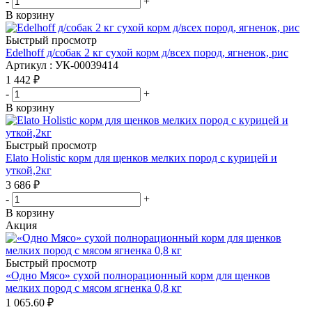
-
+
В корзину
Быстрый просмотр
Edelhoff д/собак 2 кг сухой корм д/всех пород, ягненок, рис
Артикул : УК-00039414
1 442
₽
-
+
В корзину
Быстрый просмотр
Elato Holistic корм для щенков мелких пород с курицей и
уткой,2кг
3 686
₽
-
+
В корзину
Акция
Быстрый просмотр
«Одно Мясо» сухой полнорационный корм для щенков
мелких пород с мясом ягненка 0,8 кг
1 065.60
₽