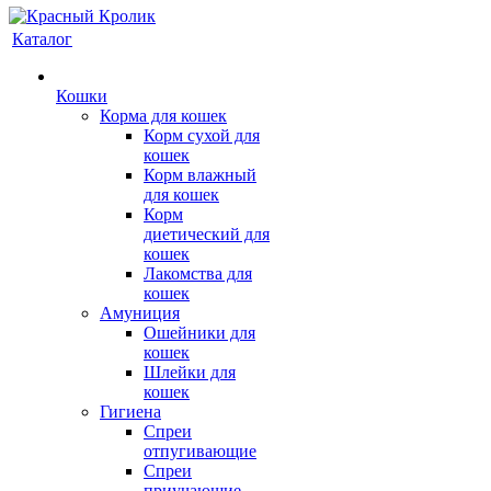
Каталог
Кошки
Корма для кошек
Корм сухой для
кошек
Корм влажный
для кошек
Корм
диетический для
кошек
Лакомства для
кошек
Амуниция
Ошейники для
кошек
Шлейки для
кошек
Гигиена
Спреи
отпугивающие
Спреи
приучающие