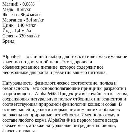
Магний - 0,08%
Медь - 8 мг/кг
Железо - 86,4 мг/кг
Марганец - 5,4 мг/кг
Цинк - 140 мг/кг
Йод - 1,4 мг/кг
Селен - 330 мкг/кг
Бренд
AlphaРet — отличный выбор для тех, кто ищет максимальное
качество по доступной цене. Это здоровое и
сбалансированное питание, которое содержит всё
необходимое для роста и развития вашего питомца.
Натуральность, физиологическое соответствие, польза и
безопасность - это основополагающие принципы разработки
и производства AlphaPet®. Продукция высочайшего качества,
сохраняющая натуральную пользу отборных ингредиентов и
соответствующая природной физиологии кошек и собак. В
основу нашей идеологии кормления домашних любимцев
заложены их природные потребности. Именно поэтому в
составе любого корма AlphaPet ® на первом месте всегда
свежее мясо, а также натуральные ингредиенты: овощи,
фрукты и травы.