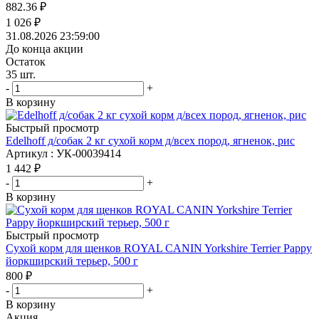
882.36
₽
1 026
₽
31.08.2026 23:59:00
До конца акции
Остаток
35
шт.
-
+
В корзину
Быстрый просмотр
Edelhoff д/собак 2 кг сухой корм д/всех пород, ягненок, рис
Артикул : УК-00039414
1 442
₽
-
+
В корзину
Быстрый просмотр
Сухой корм для щенков ROYAL CANIN Yorkshire Terrier Pappy
йоркширский терьер, 500 г
800
₽
-
+
В корзину
Акция