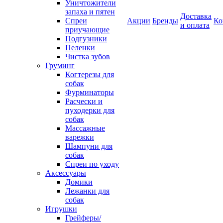
Уничтожители
запаха и пятен
Доставка
Спреи
Акции
Бренды
Ко
и оплата
приучающие
Подгузники
Пеленки
Чистка зубов
Груминг
Когтерезы для
собак
Фурминаторы
Расчески и
пуходерки для
собак
Массажные
варежки
Шампуни для
собак
Спреи по уходу
Аксессуары
Домики
Лежанки для
собак
Игрушки
Грейферы/