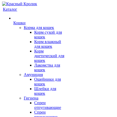
Каталог
Кошки
Корма для кошек
Корм сухой для
кошек
Корм влажный
для кошек
Корм
диетический для
кошек
Лакомства для
кошек
Амуниция
Ошейники для
кошек
Шлейки для
кошек
Гигиена
Спреи
отпугивающие
Спреи
приучающие