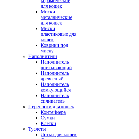
керамические
для кошек
Миски
металлические
для кошек
Миски
пластиковые для
кошек
Коврики под
миску
Наполнители
Наполнитель
впитывающий
Наполнитель
древесный
Наполнитель
комкующийся
Наполнитель
силикагель
Переноски для кошек
Контейнера
Сумки
Клетки
Туалеты
Лотки для кошек