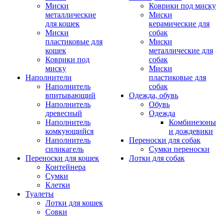
Миски
Коврики под миску
металлические
Миски
для кошек
керамические для
Миски
собак
пластиковые для
Миски
кошек
металлические для
Коврики под
собак
миску
Миски
Наполнители
пластиковые для
Наполнитель
собак
впитывающий
Одежда, обувь
Наполнитель
Обувь
древесный
Одежда
Наполнитель
Комбинезоны
комкующийся
и дождевики
Наполнитель
Переноски для собак
силикагель
Сумки переноски
Переноски для кошек
Лотки для собак
Контейнера
Сумки
Клетки
Туалеты
Лотки для кошек
Совки