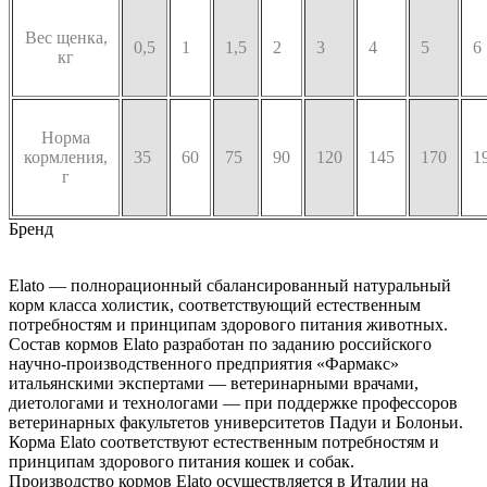
Вес щенка,
0,5
1
1,5
2
3
4
5
6
кг
Норма
кормления,
35
60
75
90
120
145
170
1
г
Бренд
Elato — полнорационный сбалансированный натуральный
корм класса холистик, соответствующий естественным
потребностям и принципам здорового питания животных.
Состав кормов Elato разработан по заданию российского
научно-производственного предприятия «Фармакс»
итальянскими экспертами — ветеринарными врачами,
диетологами и технологами — при поддержке профессоров
ветеринарных факультетов университетов Падуи и Болоньи.
Корма Elato соответствуют естественным потребностям и
принципам здорового питания кошек и собак.
Производство кормов Elato осуществляется в Италии на