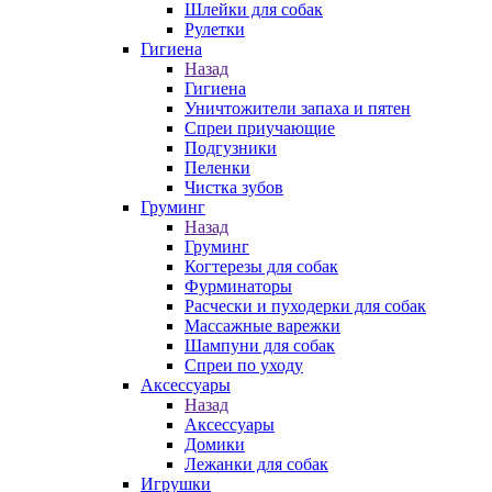
Шлейки для собак
Рулетки
Гигиена
Назад
Гигиена
Уничтожители запаха и пятен
Спреи приучающие
Подгузники
Пеленки
Чистка зубов
Груминг
Назад
Груминг
Когтерезы для собак
Фурминаторы
Расчески и пуходерки для собак
Массажные варежки
Шампуни для собак
Спреи по уходу
Аксессуары
Назад
Аксессуары
Домики
Лежанки для собак
Игрушки