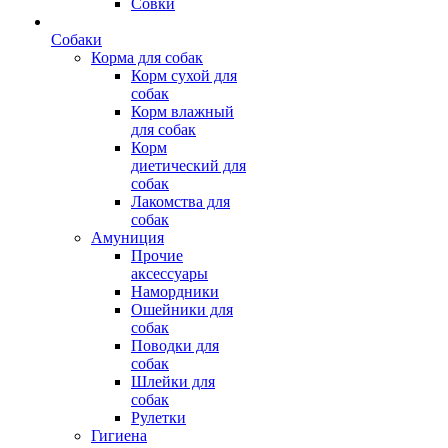
Совки
Собаки
Корма для собак
Корм сухой для
собак
Корм влажный
для собак
Корм
диетический для
собак
Лакомства для
собак
Амуниция
Прочие
аксессуары
Намордники
Ошейники для
собак
Поводки для
собак
Шлейки для
собак
Рулетки
Гигиена