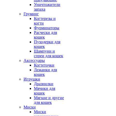
Уничтожители
запаха
Груминг
Когтерезы и
когти
Фурминаторы
Расчески для
кошек
Пуходерки для
кошек
Шампуни и
спреи для кошек
Аксессуары
Когтеточки
Лежанки для
кошек
Игрушки
Дразнилки
Мячики для
кошек
Мягкие и другие
для кошек
Миски
Миски