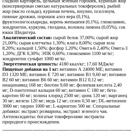
сладкий картофель, цельный зеленый горошек, куриный жир
(консервирован смесью натуральных токоферолов), рыбий
жир (масло сельди), куриная печень, инулин, псиллиум,
пивные дрожжи, порошок алоэ вера (0,1%),
фруктоолигосахариды, корень женьшеня (0,1%), глюкозамин,
хондроитин, куркума, гвоздика, волокна лимона (0,05%), сок
юкки Шидигера.
Аналитический состав:
сырой белок 37,00%; сырой жир
21,00%; сырая клетчатка 1,30%; влага 8,00%; сырая зола
8,20%; кальций 1,50%; фосфор 1,20%; Омега-6 2,40%; Омега-3
1,20%; ДГК 0,30%; ЭПК 0,60%; глюкозамин 1100 мг/кг;
хондроитин сульфат 1000 мг/кг.
Энергетическая ценность:
4180 ккал/кг; 17,60 МДж/кг
Пищевые добавки на 1 кг:
витамин А 24000 МЕ; витамин
D3 1320 МЕ; витамин Е 720 мг; витамин B1 9,60 мг; витамин
В2 60 мг; витамин B6 60 мг; витамин В12 0,12 мг;
ниацинамид 168 мг; биотин 9,60 мг; фолиевая кислота 2,40
мг; D-пантотенат кальция 60 мг; витамин С 180 мг; бета-
каротин 60 мг; холина хлорид 2500 мг; цинк 120 мг; марганец
30 мг; железо 120 мг; медь 12 мг; селен 0,50 мг; DL-метионин
3000 мг; таурин 1000 мг; L-карнитин 500 мг. Специальные
добавки: экстракт розмарина, экстракт зеленого чая.
Антиоксиданты: богатые токоферолами экстракты
природного происхождения.