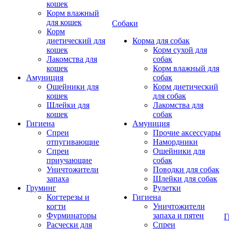
кошек
Корм влажный
для кошек
Собаки
Корм
диетический для
Корма для собак
кошек
Корм сухой для
Лакомства для
собак
кошек
Корм влажный для
Амуниция
собак
Ошейники для
Корм диетический
кошек
для собак
Шлейки для
Лакомства для
кошек
собак
Гигиена
Амуниция
Спреи
Прочие аксессуары
отпугивающие
Намордники
Спреи
Ошейники для
приучающие
собак
Уничтожители
Поводки для собак
запаха
Шлейки для собак
Груминг
Рулетки
Когтерезы и
Гигиена
когти
Уничтожители
Фурминаторы
запаха и пятен
Г
Расчески для
Спреи