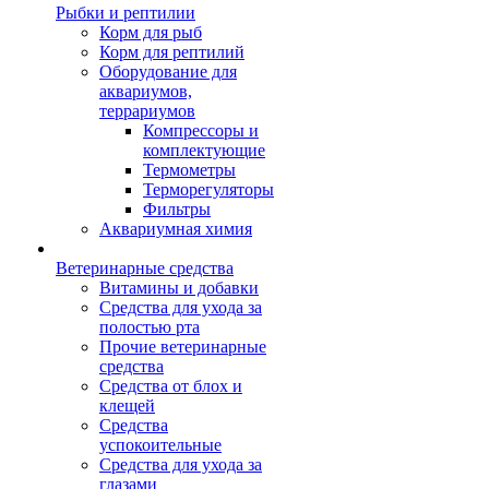
Рыбки и рептилии
Корм для рыб
Корм для рептилий
Оборудование для
аквариумов,
террариумов
Компрессоры и
комплектующие
Термометры
Терморегуляторы
Фильтры
Аквариумная химия
Ветеринарные средства
Витамины и добавки
Средства для ухода за
полостью рта
Прочие ветеринарные
средства
Средства от блох и
клещей
Средства
успокоительные
Средства для ухода за
глазами