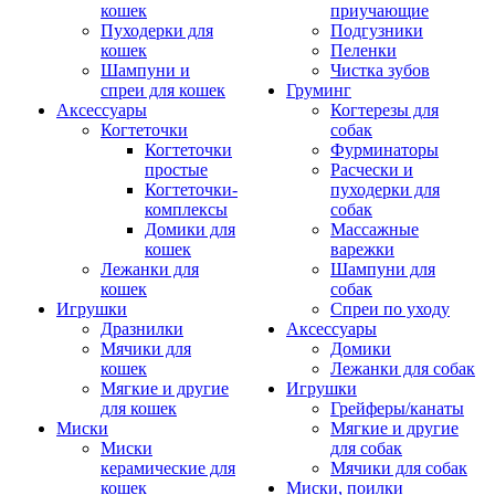
кошек
приучающие
Пуходерки для
Подгузники
кошек
Пеленки
Шампуни и
Чистка зубов
спреи для кошек
Груминг
Аксессуары
Когтерезы для
Когтеточки
собак
Когтеточки
Фурминаторы
простые
Расчески и
Когтеточки-
пуходерки для
комплексы
собак
Домики для
Массажные
кошек
варежки
Лежанки для
Шампуни для
кошек
собак
Игрушки
Спреи по уходу
Дразнилки
Аксессуары
Мячики для
Домики
кошек
Лежанки для собак
Мягкие и другие
Игрушки
для кошек
Грейферы/канаты
Миски
Мягкие и другие
Миски
для собак
керамические для
Мячики для собак
кошек
Миски, поилки