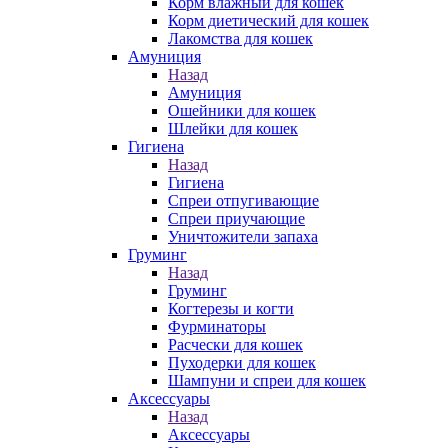
Корм влажный для кошек
Корм диетический для кошек
Лакомства для кошек
Амуниция
Назад
Амуниция
Ошейники для кошек
Шлейки для кошек
Гигиена
Назад
Гигиена
Спреи отпугивающие
Спреи приучающие
Уничтожители запаха
Груминг
Назад
Груминг
Когтерезы и когти
Фурминаторы
Расчески для кошек
Пуходерки для кошек
Шампуни и спреи для кошек
Аксессуары
Назад
Аксессуары