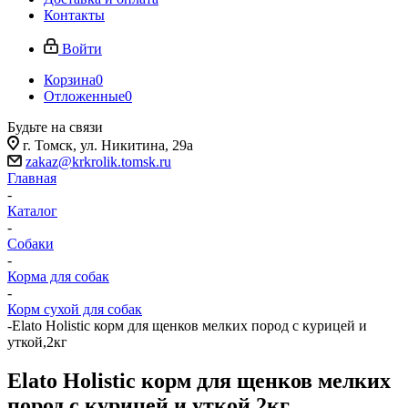
Контакты
Войти
Корзина
0
Отложенные
0
Будьте на связи
г. Томск, ​ул. Никитина, 29а
zakaz@krkrolik.tomsk.ru
Главная
-
Каталог
-
Собаки
-
Корма для собак
-
Корм сухой для собак
-
Elato Holistic корм для щенков мелких пород с курицей и
уткой,2кг
Elato Holistic корм для щенков мелких
пород с курицей и уткой,2кг