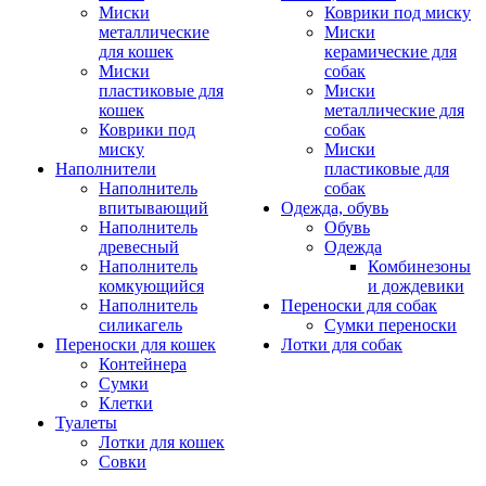
Миски
Коврики под миску
металлические
Миски
для кошек
керамические для
Миски
собак
пластиковые для
Миски
кошек
металлические для
Коврики под
собак
миску
Миски
Наполнители
пластиковые для
Наполнитель
собак
впитывающий
Одежда, обувь
Наполнитель
Обувь
древесный
Одежда
Наполнитель
Комбинезоны
комкующийся
и дождевики
Наполнитель
Переноски для собак
силикагель
Сумки переноски
Переноски для кошек
Лотки для собак
Контейнера
Сумки
Клетки
Туалеты
Лотки для кошек
Совки