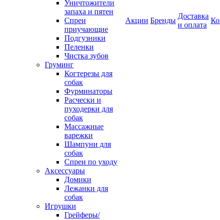
Уничтожители
запаха и пятен
Доставка
Спреи
Акции
Бренды
Ко
и оплата
приучающие
Подгузники
Пеленки
Чистка зубов
Груминг
Когтерезы для
собак
Фурминаторы
Расчески и
пуходерки для
собак
Массажные
варежки
Шампуни для
собак
Спреи по уходу
Аксессуары
Домики
Лежанки для
собак
Игрушки
Грейферы/