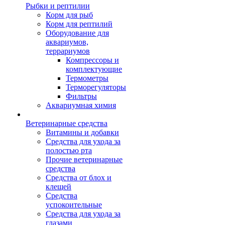
Рыбки и рептилии
Корм для рыб
Корм для рептилий
Оборудование для
аквариумов,
террариумов
Компрессоры и
комплектующие
Термометры
Терморегуляторы
Фильтры
Аквариумная химия
Ветеринарные средства
Витамины и добавки
Средства для ухода за
полостью рта
Прочие ветеринарные
средства
Средства от блох и
клещей
Средства
успокоительные
Средства для ухода за
глазами