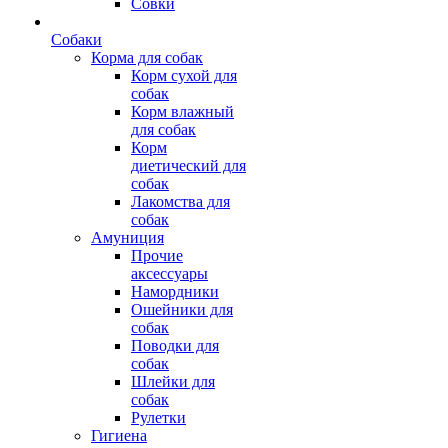
Совки
Собаки
Корма для собак
Корм сухой для
собак
Корм влажный
для собак
Корм
диетический для
собак
Лакомства для
собак
Амуниция
Прочие
аксессуары
Намордники
Ошейники для
собак
Поводки для
собак
Шлейки для
собак
Рулетки
Гигиена