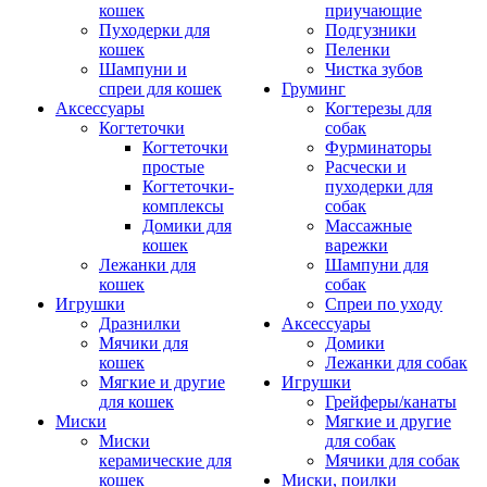
кошек
приучающие
Пуходерки для
Подгузники
кошек
Пеленки
Шампуни и
Чистка зубов
спреи для кошек
Груминг
Аксессуары
Когтерезы для
Когтеточки
собак
Когтеточки
Фурминаторы
простые
Расчески и
Когтеточки-
пуходерки для
комплексы
собак
Домики для
Массажные
кошек
варежки
Лежанки для
Шампуни для
кошек
собак
Игрушки
Спреи по уходу
Дразнилки
Аксессуары
Мячики для
Домики
кошек
Лежанки для собак
Мягкие и другие
Игрушки
для кошек
Грейферы/канаты
Миски
Мягкие и другие
Миски
для собак
керамические для
Мячики для собак
кошек
Миски, поилки