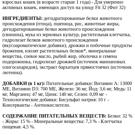
взрослых кошек (в возрасте старше 1 года) - Для умеренно
активных кошек, имеющих доступ на улицу Fit 32 (Фит 32)
ИНГРЕДИЕНТЫ:
дегидратированные белки животного
происхождения (птица), пшеница, рис, животные жиры,
дегидратированные белки животного происхождения
(свинина), мука из зерновых культур, растительная клетчатка,
гидролизат белков животного происхождения
(вкусоароматические добавки), дрожжи и побочные продукты
брожения, изолят растительных белков*, минеральные
вещества, соевое масло, рыбий жир, оболочка и семена
подорожника, гидролизат дрожжей (источник мaннановых
олигосахаридов), экстракт бархатцев прямостоячих (источник
лютеина).
ДОБАВКИ (в 1 кг):
Питательные добавки: Витамин A: 13000
ME, Витамин D3: 700 ME, Железо: 36 мг, Йод: 3,6 мг, Медь: 11
мг, Марганец: 47 мг, Цинк: 140 мг, Ceлeн: 0,09 мг -
Технологические добавки: Бисульфат натрия: 10 г -
Консерванты - Антиокислители.
СОДЕРЖАНИЕ ПИТАТЕЛЬНЫХ ВЕЩЕСТВ:
Белки: 32 %
- Жиры: 15 % - Минеральные вещества: 7,3 % - Клетчатка
пищевая: 4,5 %.