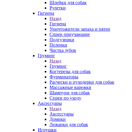
Шлейки для собак
Рулетки
Гигиена
Назад
Гигиена
Уничтожители запаха и пятен
Спреи приучающие
Подгузники
Пеленки
Чистка зубов
Груминг
Назад
Груминг
Когтерезы для собак
Фурминаторы
Расчески и пуходерки для собак
Массажные варежки
Шампуни для собак
Спреи по уходу
Аксессуары
Назад
Аксессуары
Домики
Лежанки для собак
Игрушки