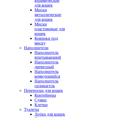
керамические
для кошек
Миски
металлические
для кошек
Миски
пластиковые для
кошек
Коврики под
миску
Наполнители
Наполнитель
впитывающий
Наполнитель
древесный
Наполнитель
комкующийся
Наполнитель
силикагель
Переноски для кошек
Контейнера
Сумки
Клетки
Туалеты
Лотки для кошек