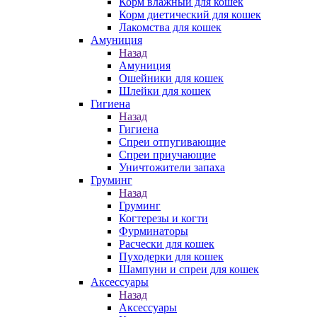
Корм влажный для кошек
Корм диетический для кошек
Лакомства для кошек
Амуниция
Назад
Амуниция
Ошейники для кошек
Шлейки для кошек
Гигиена
Назад
Гигиена
Спреи отпугивающие
Спреи приучающие
Уничтожители запаха
Груминг
Назад
Груминг
Когтерезы и когти
Фурминаторы
Расчески для кошек
Пуходерки для кошек
Шампуни и спреи для кошек
Аксессуары
Назад
Аксессуары