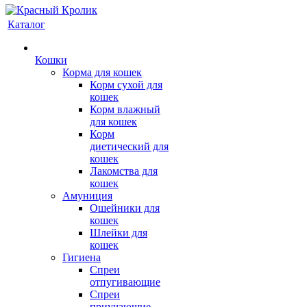
Каталог
Кошки
Корма для кошек
Корм сухой для
кошек
Корм влажный
для кошек
Корм
диетический для
кошек
Лакомства для
кошек
Амуниция
Ошейники для
кошек
Шлейки для
кошек
Гигиена
Спреи
отпугивающие
Спреи
приучающие