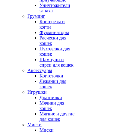
Уничтожители
запаха
Груминг
Когтерезы и
когти
Фурминаторы
Расчески для
кошек
Пуходерки для
кошек
Шампуни и
спреи для кошек
Аксессуары
Когтеточки
Лежанки для
кошек
Игрушки
Дразнилки
Мячики для
кошек
Мягкие и другие
для кошек
Миски
Миски