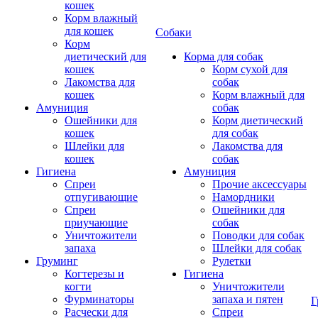
кошек
Корм влажный
для кошек
Собаки
Корм
диетический для
Корма для собак
кошек
Корм сухой для
Лакомства для
собак
кошек
Корм влажный для
Амуниция
собак
Ошейники для
Корм диетический
кошек
для собак
Шлейки для
Лакомства для
кошек
собак
Гигиена
Амуниция
Спреи
Прочие аксессуары
отпугивающие
Намордники
Спреи
Ошейники для
приучающие
собак
Уничтожители
Поводки для собак
запаха
Шлейки для собак
Груминг
Рулетки
Когтерезы и
Гигиена
когти
Уничтожители
Фурминаторы
запаха и пятен
Г
Расчески для
Спреи