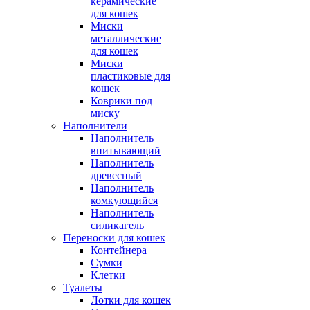
керамические
для кошек
Миски
металлические
для кошек
Миски
пластиковые для
кошек
Коврики под
миску
Наполнители
Наполнитель
впитывающий
Наполнитель
древесный
Наполнитель
комкующийся
Наполнитель
силикагель
Переноски для кошек
Контейнера
Сумки
Клетки
Туалеты
Лотки для кошек