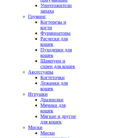
Уничтожители
запаха
Груминг
Когтерезы и
когти
Фурминаторы
Расчески для
кошек
Пуходерки для
кошек
Шампуни и
спреи для кошек
Аксессуары
Когтеточки
Лежанки для
кошек
Игрушки
Дразнилки
Мячики для
кошек
Мягкие и другие
для кошек
Миски
Миски