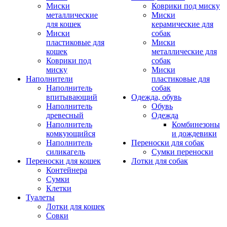
Миски
Коврики под миску
металлические
Миски
для кошек
керамические для
Миски
собак
пластиковые для
Миски
кошек
металлические для
Коврики под
собак
миску
Миски
Наполнители
пластиковые для
Наполнитель
собак
впитывающий
Одежда, обувь
Наполнитель
Обувь
древесный
Одежда
Наполнитель
Комбинезоны
комкующийся
и дождевики
Наполнитель
Переноски для собак
силикагель
Сумки переноски
Переноски для кошек
Лотки для собак
Контейнера
Сумки
Клетки
Туалеты
Лотки для кошек
Совки