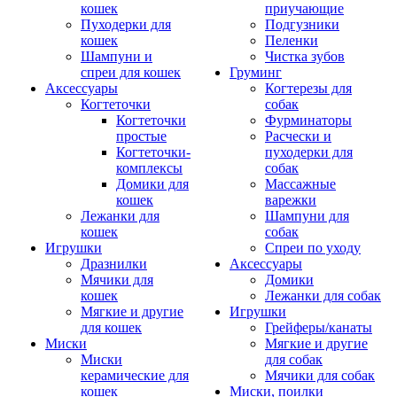
кошек
приучающие
Пуходерки для
Подгузники
кошек
Пеленки
Шампуни и
Чистка зубов
спреи для кошек
Груминг
Аксессуары
Когтерезы для
Когтеточки
собак
Когтеточки
Фурминаторы
простые
Расчески и
Когтеточки-
пуходерки для
комплексы
собак
Домики для
Массажные
кошек
варежки
Лежанки для
Шампуни для
кошек
собак
Игрушки
Спреи по уходу
Дразнилки
Аксессуары
Мячики для
Домики
кошек
Лежанки для собак
Мягкие и другие
Игрушки
для кошек
Грейферы/канаты
Миски
Мягкие и другие
Миски
для собак
керамические для
Мячики для собак
кошек
Миски, поилки