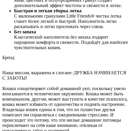
Микс цветных и полупрозрачных гранул создает
дополнительный эффект чистоты и свежести в лотке.
Быстрая и легкая уборка лотка
С маленькими гранулами Little Friends® чистка лотка
станет более легкой и быстрой. Наполнитель легко
раскапывать и легко просеивать через совок.
Без запаха
Классический наполнитель без запаха подарит
ощущение комфорта и свежести. Подойдёт для наиболее
чувствительных кошек.
Бренд
Наша миссия, выражена в слогане: ДРУЖБА НАЧИНАЕТСЯ
С ЗАБОТЫ!
Кошки олицетворяют собой домашний уют, поскольку умело
вписываются в человеческое окружение. Кошка может быть
компаньоном, другом, может выступить в качестве психолога,
кошка может избавить от одиночества и поднять настроение.
Владельцы кошек едины в том, что их пушистые друзья
помогают им справляться с ежедневными стрессами. И
происходит это потому, что эти милые домашние питомцы
переключают на себя наше внимание, отвлекая от
повседневных забот и огорчений.