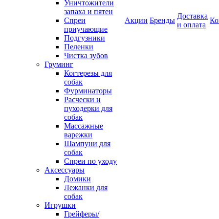
Уничтожители
запаха и пятен
Доставка
Спреи
Акции
Бренды
Ко
и оплата
приучающие
Подгузники
Пеленки
Чистка зубов
Груминг
Когтерезы для
собак
Фурминаторы
Расчески и
пуходерки для
собак
Массажные
варежки
Шампуни для
собак
Спреи по уходу
Аксессуары
Домики
Лежанки для
собак
Игрушки
Грейферы/