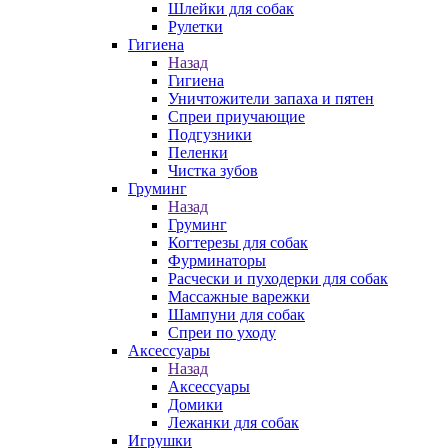
Шлейки для собак
Рулетки
Гигиена
Назад
Гигиена
Уничтожители запаха и пятен
Спреи приучающие
Подгузники
Пеленки
Чистка зубов
Груминг
Назад
Груминг
Когтерезы для собак
Фурминаторы
Расчески и пуходерки для собак
Массажные варежки
Шампуни для собак
Спреи по уходу
Аксессуары
Назад
Аксессуары
Домики
Лежанки для собак
Игрушки