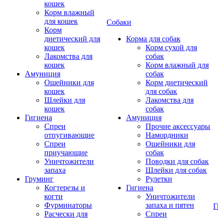
кошек
Корм влажный
для кошек
Собаки
Корм
диетический для
Корма для собак
кошек
Корм сухой для
Лакомства для
собак
кошек
Корм влажный для
Амуниция
собак
Ошейники для
Корм диетический
кошек
для собак
Шлейки для
Лакомства для
кошек
собак
Гигиена
Амуниция
Спреи
Прочие аксессуары
отпугивающие
Намордники
Спреи
Ошейники для
приучающие
собак
Уничтожители
Поводки для собак
запаха
Шлейки для собак
Груминг
Рулетки
Когтерезы и
Гигиена
когти
Уничтожители
Фурминаторы
запаха и пятен
Г
Расчески для
Спреи