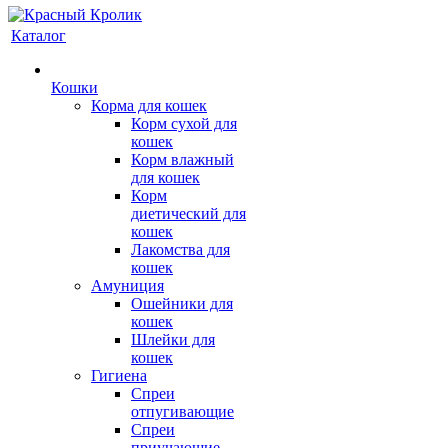
Каталог
Кошки
Корма для кошек
Корм сухой для
кошек
Корм влажный
для кошек
Корм
диетический для
кошек
Лакомства для
кошек
Амуниция
Ошейники для
кошек
Шлейки для
кошек
Гигиена
Спреи
отпугивающие
Спреи
приучающие