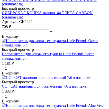
Быстрый просмотр
СИБИРСКАЯ КОШКА наполн. 4л ЭЛИТА CARBON
(силикагель)
Артикул : СК5424
708
₽
-
+
В корзину
Быстрый просмотр
Наполнитель для кошачьего туалета Little Friends Ocean
силикагель, 5 л
1 181
₽
-
+
В корзину
Быстрый просмотр
СС - САТ наполнит. силикагелевый 7,6 л п/м пакет
1 333
₽
-
+
В корзину