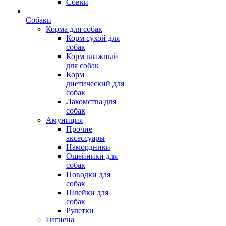
Совки
Собаки
Корма для собак
Корм сухой для
собак
Корм влажный
для собак
Корм
диетический для
собак
Лакомства для
собак
Амуниция
Прочие
аксессуары
Намордники
Ошейники для
собак
Поводки для
собак
Шлейки для
собак
Рулетки
Гигиена