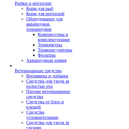
Рыбки и рептилии
Корм для рыб
Корм для рептилий
Оборудование для
аквариумов,
террариумов
Компрессоры и
комплектующие
Термометры
Терморегуляторы
Фильтры
Аквариумная химия
Ветеринарные средства
Витамины и добавки
Средства для ухода за
полостью рта
Прочие ветеринарные
средства
Средства от блох и
клещей
Средства
успокоительные
Средства для ухода за
глазами