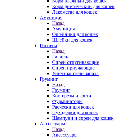
Корм влажный для кошек
Корм диетический для кошек
Лакомства для кошек
Амуниция
Назад
Амуниция
Ошейники для кошек
Шлейки для кошек
Гигиена
Назад
Гигиена
Спреи отпугивающие
Спреи приучающие
Уничтожители запаха
Груминг
Назад
Груминг
Когтерезы и когти
Фурминаторы
Расчески для кошек
Пуходерки для кошек
Шампуни и спреи для кошек
Аксессуары
Назад
Аксессуары