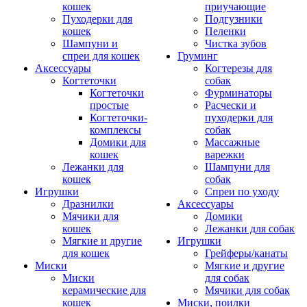
кошек
приучающие
Пуходерки для
Подгузники
кошек
Пеленки
Шампуни и
Чистка зубов
спреи для кошек
Груминг
Аксессуары
Когтерезы для
Когтеточки
собак
Когтеточки
Фурминаторы
простые
Расчески и
Когтеточки-
пуходерки для
комплексы
собак
Домики для
Массажные
кошек
варежки
Лежанки для
Шампуни для
кошек
собак
Игрушки
Спреи по уходу
Дразнилки
Аксессуары
Мячики для
Домики
кошек
Лежанки для собак
Мягкие и другие
Игрушки
для кошек
Грейферы/канаты
Миски
Мягкие и другие
Миски
для собак
керамические для
Мячики для собак
кошек
Миски, поилки