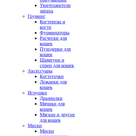
Уничтожители
запаха
Груминг
Когтерезы и
когти
Фурминаторы
Расчески для
кошек
Пуходерки для
кошек
Шампуни и
спреи для кошек
Аксессуары
Когтеточки
Лежанки для
кошек
Игрушки
Дразнилки
Мячики для
кошек
Мягкие и другие
для кошек
Миски
Миски