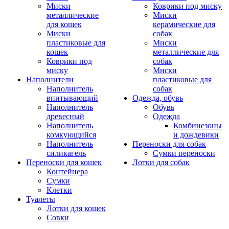
Миски
Коврики под миску
металлические
Миски
для кошек
керамические для
Миски
собак
пластиковые для
Миски
кошек
металлические для
Коврики под
собак
миску
Миски
Наполнители
пластиковые для
Наполнитель
собак
впитывающий
Одежда, обувь
Наполнитель
Обувь
древесный
Одежда
Наполнитель
Комбинезоны
комкующийся
и дождевики
Наполнитель
Переноски для собак
силикагель
Сумки переноски
Переноски для кошек
Лотки для собак
Контейнера
Сумки
Клетки
Туалеты
Лотки для кошек
Совки