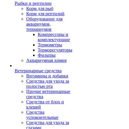
Рыбки и рептилии
Корм для рыб
Корм для рептилий
Оборудование для
аквариумов,
террариумов
Компрессоры и
комплектующие
Термометры
Терморегуляторы
Фильтры
Аквариумная химия
Ветеринарные средства
Витамины и добавки
Средства для ухода за
полостью рта
Прочие ветеринарные
средства
Средства от блох и
клещей
Средства
успокоительные
Средства для ухода за
глазами