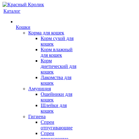
Каталог
Кошки
Корма для кошек
Корм сухой для
кошек
Корм влажный
для кошек
Корм
диетический для
кошек
Лакомства для
кошек
Амуниция
Ошейники для
кошек
Шлейки для
кошек
Гигиена
Спреи
отпугивающие
Спреи
приучающие