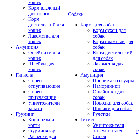
кошек
Корм влажный
для кошек
Собаки
Корм
диетический для
Корма для собак
кошек
Корм сухой для
Лакомства для
собак
кошек
Корм влажный для
Амуниция
собак
Ошейники для
Корм диетический
кошек
для собак
Шлейки для
Лакомства для
кошек
собак
Гигиена
Амуниция
Спреи
Прочие аксессуары
отпугивающие
Намордники
Спреи
Ошейники для
приучающие
собак
Уничтожители
Поводки для собак
запаха
Шлейки для собак
Груминг
Рулетки
Когтерезы и
Гигиена
когти
Уничтожители
Фурминаторы
запаха и пятен
Г
Расчески для
Спреи