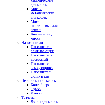
керамические
для кошек
Миски
металлические
для кошек
Миски
пластиковые для
кошек
Коврики под
миску
Наполнители
Наполнитель
впитывающий
Наполнитель
древесный
Наполнитель
комкующийся
Наполнитель
силикагель
Переноски для кошек
Контейнера
Сумки
Клетки
Туалеты
Лотки для кошек