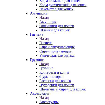
Корм влажный для кошек
Корм диетический для кошек
Лакомства для кошек
Амуниция
Назад
Амуниция
Ошейники для кошек
Шлейки для кошек
Гигиена
Назад
Гигиена
Спреи отпугивающие
Спреи приучающие
Уничтожители запаха
Груминг
Назад
Груминг
Когтерезы и когти
Фурминаторы
Расчески для кошек
Пуходерки для кошек
Шампуни и спреи для кошек
Аксессуары
Назад
Аксессуары