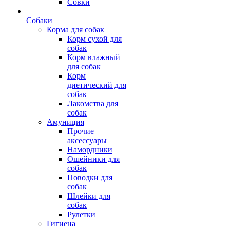
Совки
Собаки
Корма для собак
Корм сухой для
собак
Корм влажный
для собак
Корм
диетический для
собак
Лакомства для
собак
Амуниция
Прочие
аксессуары
Намордники
Ошейники для
собак
Поводки для
собак
Шлейки для
собак
Рулетки
Гигиена