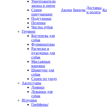
Уничтожители
запаха и пятен
Доставка
Спреи
Акции
Бренды
Ко
и оплата
приучающие
Подгузники
Пеленки
Чистка зубов
Груминг
Когтерезы для
собак
Фурминаторы
Расчески и
пуходерки для
собак
Массажные
варежки
Шампуни для
собак
Спреи по уходу
Аксессуары
Домики
Лежанки для
собак
Игрушки
Грейферы/