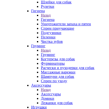
Шлейки для собак
Рулетки
Гигиена
Назад
Гигиена
Уничтожители запаха и пятен
Спреи приучающие
Подгузники
Пеленки
Чистка зубов
Груминг
Назад
Груминг
Когтерезы для собак
Фурминаторы
Расчески и пуходерки для собак
Массажные варежки
Шампуни для собак
Спреи по уходу
Аксессуары
Назад
Аксессуары
Домики
Лежанки для собак
Игрушки