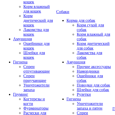
кошек
Корм влажный
для кошек
Собаки
Корм
диетический для
Корма для собак
кошек
Корм сухой для
Лакомства для
собак
кошек
Корм влажный для
Амуниция
собак
Ошейники для
Корм диетический
кошек
для собак
Шлейки для
Лакомства для
кошек
собак
Гигиена
Амуниция
Спреи
Прочие аксессуары
отпугивающие
Намордники
Спреи
Ошейники для
приучающие
собак
Уничтожители
Поводки для собак
запаха
Шлейки для собак
Груминг
Рулетки
Когтерезы и
Гигиена
когти
Уничтожители
Фурминаторы
запаха и пятен
Г
Расчески для
Спреи