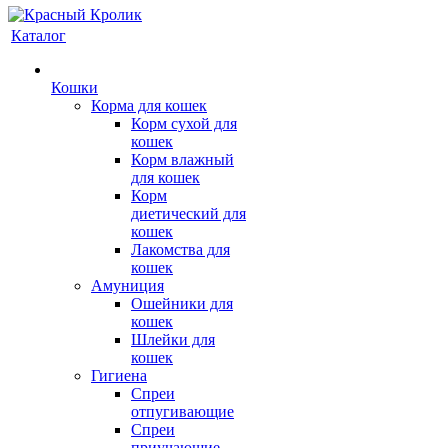
Каталог
Кошки
Корма для кошек
Корм сухой для
кошек
Корм влажный
для кошек
Корм
диетический для
кошек
Лакомства для
кошек
Амуниция
Ошейники для
кошек
Шлейки для
кошек
Гигиена
Спреи
отпугивающие
Спреи
приучающие