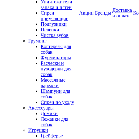
Уничтожители
запаха и пятен
Доставка
Спреи
Акции
Бренды
Ко
и оплата
приучающие
Подгузники
Пеленки
Чистка зубов
Груминг
Когтерезы для
собак
Фурминаторы
Расчески и
пуходерки для
собак
Массажные
варежки
Шампуни для
собак
Спреи по уходу
Аксессуары
Домики
Лежанки для
собак
Игрушки
Грейферы/