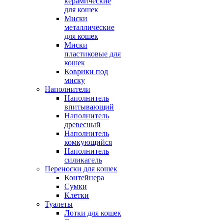
керамические
для кошек
Миски
металлические
для кошек
Миски
пластиковые для
кошек
Коврики под
миску
Наполнители
Наполнитель
впитывающий
Наполнитель
древесный
Наполнитель
комкующийся
Наполнитель
силикагель
Переноски для кошек
Контейнера
Сумки
Клетки
Туалеты
Лотки для кошек