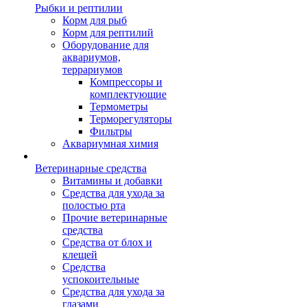
Рыбки и рептилии
Корм для рыб
Корм для рептилий
Оборудование для
аквариумов,
террариумов
Компрессоры и
комплектующие
Термометры
Терморегуляторы
Фильтры
Аквариумная химия
Ветеринарные средства
Витамины и добавки
Средства для ухода за
полостью рта
Прочие ветеринарные
средства
Средства от блох и
клещей
Средства
успокоительные
Средства для ухода за
глазами