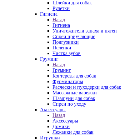
Шлейки для собак
Рулетки
Гигиена
Назад
Гигиена
Уничтожители запаха и пятен
Спреи приучающие
Подгузники
Пеленки
Чистка зубов
Груминг
Назад
Груминг
Когтерезы для собак
Фурминаторы
Расчески и пуходерки для собак
Массажные варежки
Шампуни для собак
Спреи по уходу
Аксессуары
Назад
Аксессуары
Домики
Лежанки для собак
Игрушки