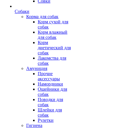
Совки
Собаки
Корма для собак
Корм сухой для
собак
Корм влажный
для собак
Корм
диетический для
собак
Лакомства для
собак
Амуниция
Прочие
аксессуары
Намордники
Ошейники для
собак
Поводки для
собак
Шлейки для
собак
Рулетки
Гигиена