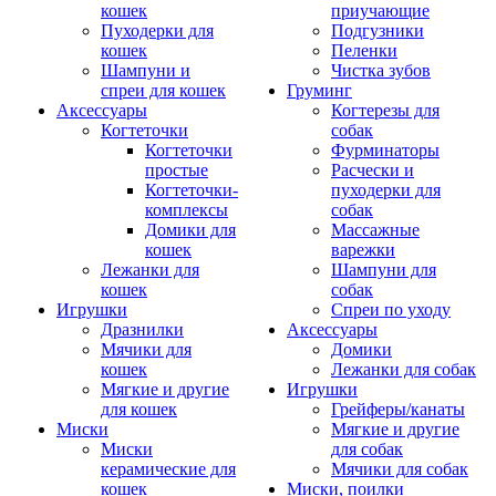
кошек
приучающие
Пуходерки для
Подгузники
кошек
Пеленки
Шампуни и
Чистка зубов
спреи для кошек
Груминг
Аксессуары
Когтерезы для
Когтеточки
собак
Когтеточки
Фурминаторы
простые
Расчески и
Когтеточки-
пуходерки для
комплексы
собак
Домики для
Массажные
кошек
варежки
Лежанки для
Шампуни для
кошек
собак
Игрушки
Спреи по уходу
Дразнилки
Аксессуары
Мячики для
Домики
кошек
Лежанки для собак
Мягкие и другие
Игрушки
для кошек
Грейферы/канаты
Миски
Мягкие и другие
Миски
для собак
керамические для
Мячики для собак
кошек
Миски, поилки