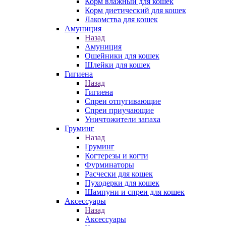
Корм влажный для кошек
Корм диетический для кошек
Лакомства для кошек
Амуниция
Назад
Амуниция
Ошейники для кошек
Шлейки для кошек
Гигиена
Назад
Гигиена
Спреи отпугивающие
Спреи приучающие
Уничтожители запаха
Груминг
Назад
Груминг
Когтерезы и когти
Фурминаторы
Расчески для кошек
Пуходерки для кошек
Шампуни и спреи для кошек
Аксессуары
Назад
Аксессуары