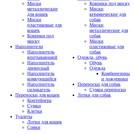
Миски
Коврики под миску
металлические
Миски
для кошек
керамические для
Миски
собак
пластиковые для
Миски
кошек
металлические для
Коврики под
собак
миску
Миски
Наполнители
пластиковые для
Наполнитель
собак
впитывающий
Одежда, обувь
Наполнитель
Обувь
древесный
Одежда
Наполнитель
Комбинезоны
комкующийся
и дождевики
Наполнитель
Переноски для собак
силикагель
Сумки переноски
Переноски для кошек
Лотки для собак
Контейнера
Сумки
Клетки
Туалеты
Лотки для кошек
Совки