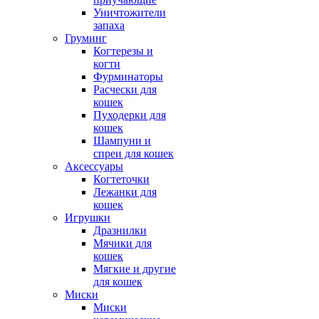
Уничтожители
запаха
Груминг
Когтерезы и
когти
Фурминаторы
Расчески для
кошек
Пуходерки для
кошек
Шампуни и
спреи для кошек
Аксессуары
Когтеточки
Лежанки для
кошек
Игрушки
Дразнилки
Мячики для
кошек
Мягкие и другие
для кошек
Миски
Миски