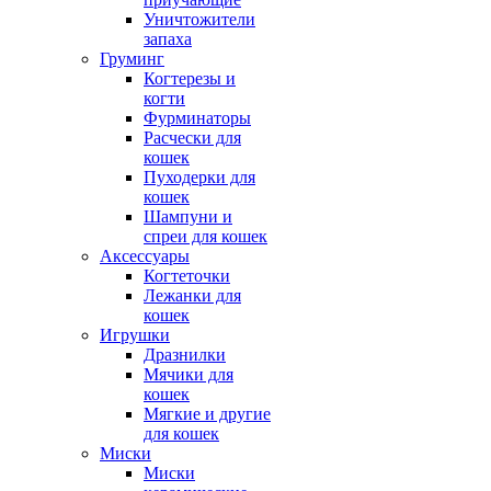
Уничтожители
запаха
Груминг
Когтерезы и
когти
Фурминаторы
Расчески для
кошек
Пуходерки для
кошек
Шампуни и
спреи для кошек
Аксессуары
Когтеточки
Лежанки для
кошек
Игрушки
Дразнилки
Мячики для
кошек
Мягкие и другие
для кошек
Миски
Миски