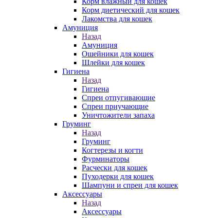
Корм влажный для кошек
Корм диетический для кошек
Лакомства для кошек
Амуниция
Назад
Амуниция
Ошейники для кошек
Шлейки для кошек
Гигиена
Назад
Гигиена
Спреи отпугивающие
Спреи приучающие
Уничтожители запаха
Груминг
Назад
Груминг
Когтерезы и когти
Фурминаторы
Расчески для кошек
Пуходерки для кошек
Шампуни и спреи для кошек
Аксессуары
Назад
Аксессуары