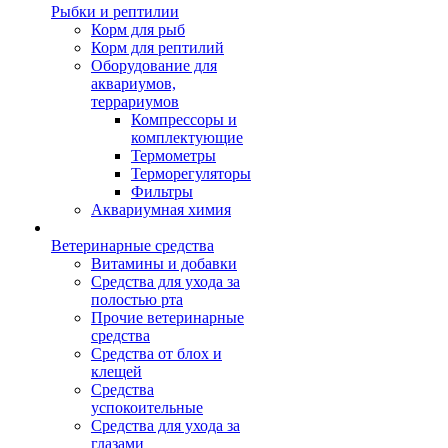
Рыбки и рептилии
Корм для рыб
Корм для рептилий
Оборудование для
аквариумов,
террариумов
Компрессоры и
комплектующие
Термометры
Терморегуляторы
Фильтры
Аквариумная химия
Ветеринарные средства
Витамины и добавки
Средства для ухода за
полостью рта
Прочие ветеринарные
средства
Средства от блох и
клещей
Средства
успокоительные
Средства для ухода за
глазами