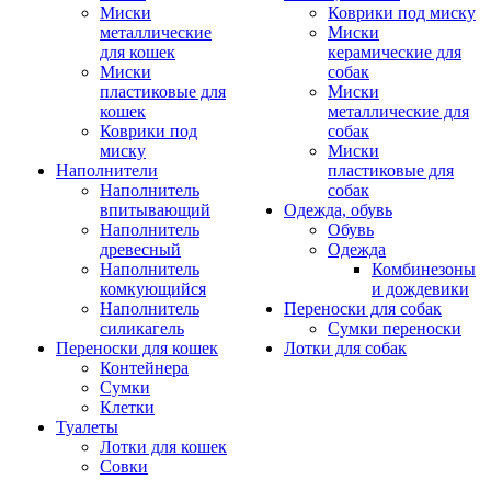
Миски
Коврики под миску
металлические
Миски
для кошек
керамические для
Миски
собак
пластиковые для
Миски
кошек
металлические для
Коврики под
собак
миску
Миски
Наполнители
пластиковые для
Наполнитель
собак
впитывающий
Одежда, обувь
Наполнитель
Обувь
древесный
Одежда
Наполнитель
Комбинезоны
комкующийся
и дождевики
Наполнитель
Переноски для собак
силикагель
Сумки переноски
Переноски для кошек
Лотки для собак
Контейнера
Сумки
Клетки
Туалеты
Лотки для кошек
Совки