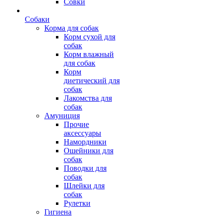
Совки
Собаки
Корма для собак
Корм сухой для
собак
Корм влажный
для собак
Корм
диетический для
собак
Лакомства для
собак
Амуниция
Прочие
аксессуары
Намордники
Ошейники для
собак
Поводки для
собак
Шлейки для
собак
Рулетки
Гигиена