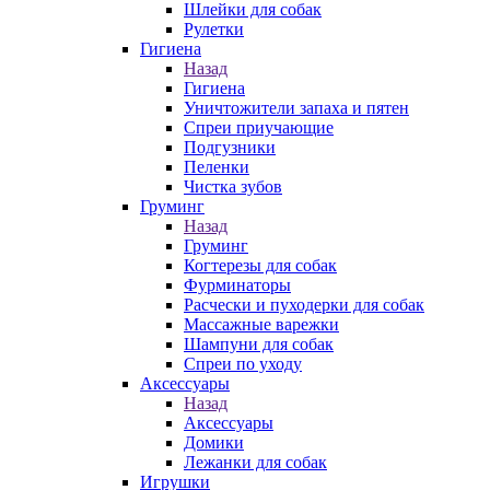
Шлейки для собак
Рулетки
Гигиена
Назад
Гигиена
Уничтожители запаха и пятен
Спреи приучающие
Подгузники
Пеленки
Чистка зубов
Груминг
Назад
Груминг
Когтерезы для собак
Фурминаторы
Расчески и пуходерки для собак
Массажные варежки
Шампуни для собак
Спреи по уходу
Аксессуары
Назад
Аксессуары
Домики
Лежанки для собак
Игрушки