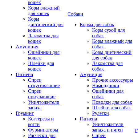
кошек
Корм влажный
для кошек
Собаки
Корм
диетический для
Корма для собак
кошек
Корм сухой для
Лакомства для
собак
кошек
Корм влажный для
Амуниция
собак
Ошейники для
Корм диетический
кошек
для собак
Шлейки для
Лакомства для
кошек
собак
Гигиена
Амуниция
Спреи
Прочие аксессуары
отпугивающие
Намордники
Спреи
Ошейники для
приучающие
собак
Уничтожители
Поводки для собак
запаха
Шлейки для собак
Груминг
Рулетки
Когтерезы и
Гигиена
когти
Уничтожители
Фурминаторы
запаха и пятен
Г
Расчески для
Спреи