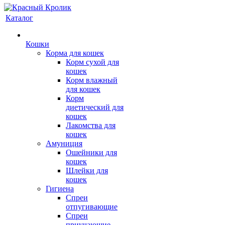
Каталог
Кошки
Корма для кошек
Корм сухой для
кошек
Корм влажный
для кошек
Корм
диетический для
кошек
Лакомства для
кошек
Амуниция
Ошейники для
кошек
Шлейки для
кошек
Гигиена
Спреи
отпугивающие
Спреи
приучающие