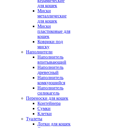
керамические
для кошек
Миски
металлические
для кошек
Миски
пластиковые для
кошек
Коврики под
миску
Наполнители
Наполнитель
впитывающий
Наполнитель
древесный
Наполнитель
комкующийся
Наполнитель
силикагель
Переноски для кошек
Контейнера
Сумки
Клетки
Туалеты
Лотки для кошек