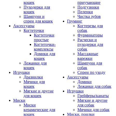
кошек
приучающие
Пуходерки для
Подгузники
кошек
Пеленки
Шампуни и
Чистка зубов
спреи для кошек
Груминг
Аксессуары
Когтерезы для
Когтеточки
собак
Когтеточки
Фурминаторы
простые
Расчески и
Когтеточки-
пуходерки для
комплексы
собак
Домики для
Массажные
кошек
варежки
Лежанки для
Шампуни для
кошек
собак
Игрушки
Спреи по уходу
Дразнилки
Аксессуары
Мячики для
Домики
кошек
Лежанки для собак
Мягкие и другие
Игрушки
для кошек
Грейферы/канаты
Миски
Мягкие и другие
Миски
для собак
керамические для
Мячики для собак
кошек
Миски, поилки