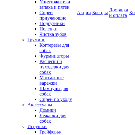
Уничтожители
запаха и пятен
Доставка
Спреи
Акции
Бренды
Ко
и оплата
приучающие
Подгузники
Пеленки
Чистка зубов
Груминг
Когтерезы для
собак
Фурминаторы
Расчески и
пуходерки для
собак
Массажные
варежки
Шампуни для
собак
Спреи по уходу
Аксессуары
Домики
Лежанки для
собак
Игрушки
Грейферы/