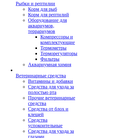
Рыбки и рептилии
Корм для рыб
Корм для рептилий
Оборудование для
аквариумов,
террариумов
Компрессоры и
комплектующие
Термометры
Терморегуляторы
Фильтры
Аквариумная химия
Ветеринарные средства
Витамины и добавки
Средства для ухода за
полостью рта
Прочие ветеринарные
средства
Средства от блох и
клещей
Средства
успокоительные
Средства для ухода за
глазами