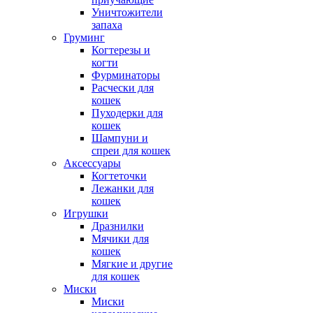
Уничтожители
запаха
Груминг
Когтерезы и
когти
Фурминаторы
Расчески для
кошек
Пуходерки для
кошек
Шампуни и
спреи для кошек
Аксессуары
Когтеточки
Лежанки для
кошек
Игрушки
Дразнилки
Мячики для
кошек
Мягкие и другие
для кошек
Миски
Миски