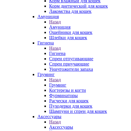
Корм влажный для кошек
Корм диетический для кошек
Лакомства для кошек
Амуниция
Назад
Амуниция
Ошейники для кошек
Шлейки для кошек
Гигиена
Назад
Гигиена
Спреи отпугивающие
Спреи приучающие
Уничтожители запаха
Груминг
Назад
Груминг
Когтерезы и когти
Фурминаторы
Расчески для кошек
Пуходерки для кошек
Шампуни и спреи для кошек
Аксессуары
Назад
Аксессуары