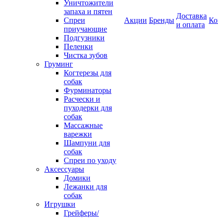
Уничтожители
запаха и пятен
Доставка
Спреи
Акции
Бренды
Ко
и оплата
приучающие
Подгузники
Пеленки
Чистка зубов
Груминг
Когтерезы для
собак
Фурминаторы
Расчески и
пуходерки для
собак
Массажные
варежки
Шампуни для
собак
Спреи по уходу
Аксессуары
Домики
Лежанки для
собак
Игрушки
Грейферы/