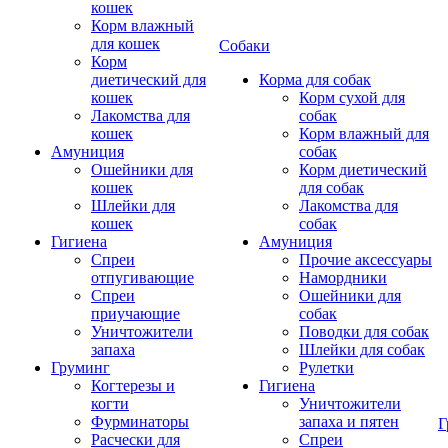
кошек
Корм влажный
для кошек
Собаки
Корм
диетический для
Корма для собак
кошек
Корм сухой для
Лакомства для
собак
кошек
Корм влажный для
Амуниция
собак
Ошейники для
Корм диетический
кошек
для собак
Шлейки для
Лакомства для
кошек
собак
Гигиена
Амуниция
Спреи
Прочие аксессуары
отпугивающие
Намордники
Спреи
Ошейники для
приучающие
собак
Уничтожители
Поводки для собак
запаха
Шлейки для собак
Груминг
Рулетки
Когтерезы и
Гигиена
когти
Уничтожители
Фурминаторы
запаха и пятен
Г
Расчески для
Спреи