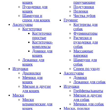
кошек
приучающие
Пуходерки для
Подгузники
кошек
Пеленки
Шампуни и
Чистка зубов
спреи для кошек
Груминг
Аксессуары
Когтерезы для
Когтеточки
собак
Когтеточки
Фурминаторы
простые
Расчески и
Когтеточки-
пуходерки для
комплексы
собак
Домики для
Массажные
кошек
варежки
Лежанки для
Шампуни для
кошек
собак
Игрушки
Спреи по уходу
Дразнилки
Аксессуары
Мячики для
Домики
кошек
Лежанки для собак
Мягкие и другие
Игрушки
для кошек
Грейферы/канаты
Миски
Мягкие и другие
Миски
для собак
керамические для
Мячики для собак
кошек
Миски, поилки