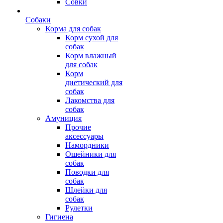
Совки
Собаки
Корма для собак
Корм сухой для
собак
Корм влажный
для собак
Корм
диетический для
собак
Лакомства для
собак
Амуниция
Прочие
аксессуары
Намордники
Ошейники для
собак
Поводки для
собак
Шлейки для
собак
Рулетки
Гигиена