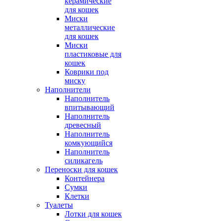
керамические
для кошек
Миски
металлические
для кошек
Миски
пластиковые для
кошек
Коврики под
миску
Наполнители
Наполнитель
впитывающий
Наполнитель
древесный
Наполнитель
комкующийся
Наполнитель
силикагель
Переноски для кошек
Контейнера
Сумки
Клетки
Туалеты
Лотки для кошек