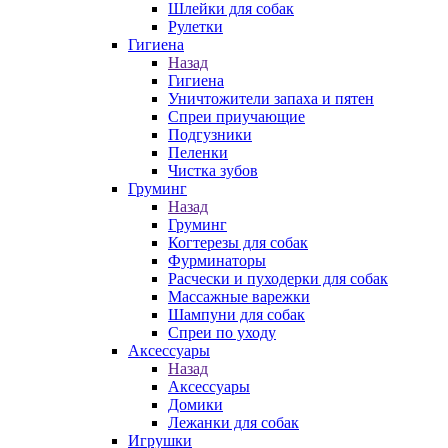
Шлейки для собак
Рулетки
Гигиена
Назад
Гигиена
Уничтожители запаха и пятен
Спреи приучающие
Подгузники
Пеленки
Чистка зубов
Груминг
Назад
Груминг
Когтерезы для собак
Фурминаторы
Расчески и пуходерки для собак
Массажные варежки
Шампуни для собак
Спреи по уходу
Аксессуары
Назад
Аксессуары
Домики
Лежанки для собак
Игрушки