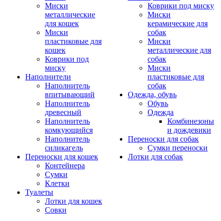
Миски
Коврики под миску
металлические
Миски
для кошек
керамические для
Миски
собак
пластиковые для
Миски
кошек
металлические для
Коврики под
собак
миску
Миски
Наполнители
пластиковые для
Наполнитель
собак
впитывающий
Одежда, обувь
Наполнитель
Обувь
древесный
Одежда
Наполнитель
Комбинезоны
комкующийся
и дождевики
Наполнитель
Переноски для собак
силикагель
Сумки переноски
Переноски для кошек
Лотки для собак
Контейнера
Сумки
Клетки
Туалеты
Лотки для кошек
Совки