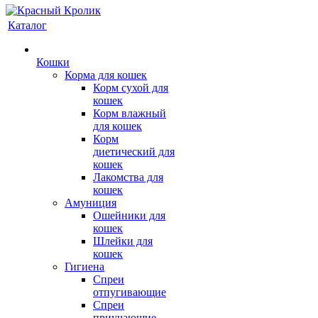
Каталог
Кошки
Корма для кошек
Корм сухой для
кошек
Корм влажный
для кошек
Корм
диетический для
кошек
Лакомства для
кошек
Амуниция
Ошейники для
кошек
Шлейки для
кошек
Гигиена
Спреи
отпугивающие
Спреи
приучающие