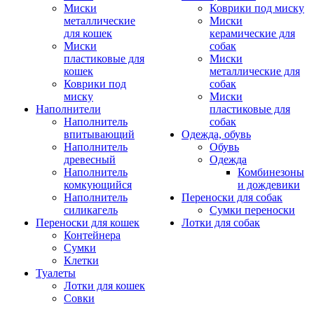
Миски
Коврики под миску
металлические
Миски
для кошек
керамические для
Миски
собак
пластиковые для
Миски
кошек
металлические для
Коврики под
собак
миску
Миски
Наполнители
пластиковые для
Наполнитель
собак
впитывающий
Одежда, обувь
Наполнитель
Обувь
древесный
Одежда
Наполнитель
Комбинезоны
комкующийся
и дождевики
Наполнитель
Переноски для собак
силикагель
Сумки переноски
Переноски для кошек
Лотки для собак
Контейнера
Сумки
Клетки
Туалеты
Лотки для кошек
Совки