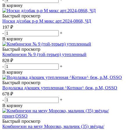
В корзину
Быстрый просмотр
Носки д/собак р-р М микс арт.2024-0868, ЧД
197
₽
-
+
В корзину
Быстрый просмотр
Комбинезон № 9 (той-терьер) утепленный
828
₽
-
+
В корзину
Быстрый просмотр
Водолазка д/кошек утепленная ^Котики^ беж, р.М, OSSO
678
₽
-
+
В корзину
Быстрый просмотр
Комбинезон на меху Морозко, мальчик (35) звёзды/