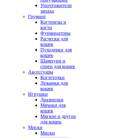
Уничтожители
запаха
Груминг
Когтерезы и
когти
Фурминаторы
Расчески для
кошек
Пуходерки для
кошек
Шампуни и
спреи для кошек
Аксессуары
Когтеточки
Лежанки для
кошек
Игрушки
Дразнилки
Мячики для
кошек
Мягкие и другие
для кошек
Миски
Миски