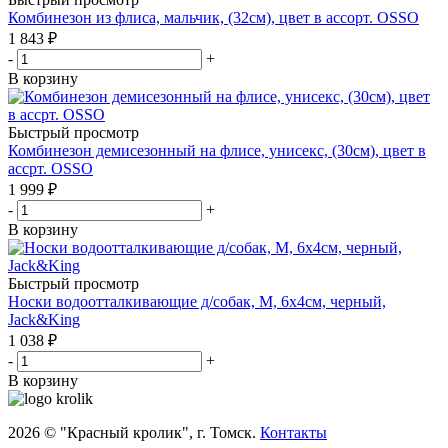
Комбинезон из флиса, мальчик, (32см), цвет в ассорт. OSSO
1 843
₽
-
+
В корзину
Быстрый просмотр
Комбинезон демисезонный на флисе, унисекс, (30см), цвет в
ассрт. OSSO
1 999
₽
-
+
В корзину
Быстрый просмотр
Носки водоотталкивающие д/собак, M, 6х4см, черный,
Jack&King
1 038
₽
-
+
В корзину
2026 © "Красный кролик", г. Томск.
Контакты