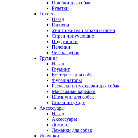
Шлейки для собак
Рулетки
Гигиена
Назад
Гигиена
Уничтожители запаха и пятен
Спреи приучающие
Подгузники
Пеленки
Чистка зубов
Груминг
Назад
Груминг
Когтерезы для собак
Фурминаторы
Расчески и пуходерки для собак
Массажные варежки
Шампуни для собак
Спреи по уходу
Аксессуары
Назад
Аксессуары
Домики
Лежанки для собак
Игрушки