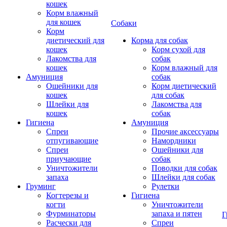
кошек
Корм влажный
для кошек
Собаки
Корм
диетический для
Корма для собак
кошек
Корм сухой для
Лакомства для
собак
кошек
Корм влажный для
Амуниция
собак
Ошейники для
Корм диетический
кошек
для собак
Шлейки для
Лакомства для
кошек
собак
Гигиена
Амуниция
Спреи
Прочие аксессуары
отпугивающие
Намордники
Спреи
Ошейники для
приучающие
собак
Уничтожители
Поводки для собак
запаха
Шлейки для собак
Груминг
Рулетки
Когтерезы и
Гигиена
когти
Уничтожители
Фурминаторы
запаха и пятен
Г
Расчески для
Спреи