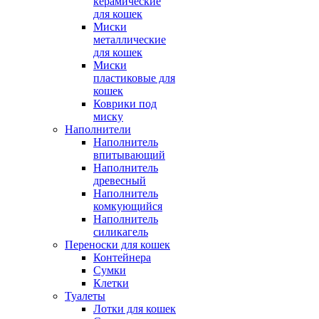
керамические
для кошек
Миски
металлические
для кошек
Миски
пластиковые для
кошек
Коврики под
миску
Наполнители
Наполнитель
впитывающий
Наполнитель
древесный
Наполнитель
комкующийся
Наполнитель
силикагель
Переноски для кошек
Контейнера
Сумки
Клетки
Туалеты
Лотки для кошек