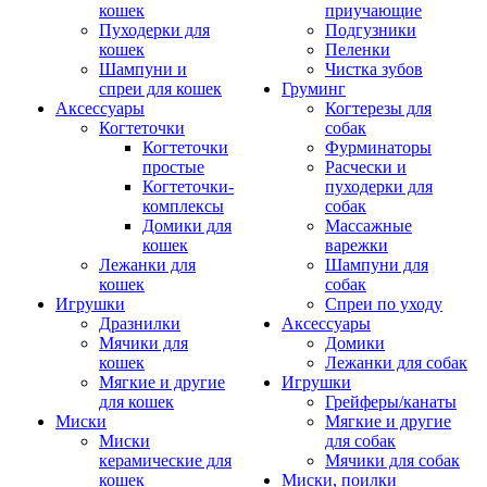
кошек
приучающие
Пуходерки для
Подгузники
кошек
Пеленки
Шампуни и
Чистка зубов
спреи для кошек
Груминг
Аксессуары
Когтерезы для
Когтеточки
собак
Когтеточки
Фурминаторы
простые
Расчески и
Когтеточки-
пуходерки для
комплексы
собак
Домики для
Массажные
кошек
варежки
Лежанки для
Шампуни для
кошек
собак
Игрушки
Спреи по уходу
Дразнилки
Аксессуары
Мячики для
Домики
кошек
Лежанки для собак
Мягкие и другие
Игрушки
для кошек
Грейферы/канаты
Миски
Мягкие и другие
Миски
для собак
керамические для
Мячики для собак
кошек
Миски, поилки