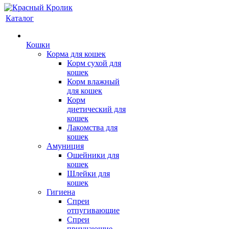
Каталог
Кошки
Корма для кошек
Корм сухой для
кошек
Корм влажный
для кошек
Корм
диетический для
кошек
Лакомства для
кошек
Амуниция
Ошейники для
кошек
Шлейки для
кошек
Гигиена
Спреи
отпугивающие
Спреи
приучающие