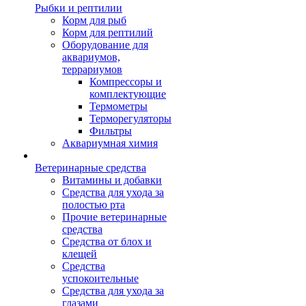
Рыбки и рептилии
Корм для рыб
Корм для рептилий
Оборудование для
аквариумов,
террариумов
Компрессоры и
комплектующие
Термометры
Терморегуляторы
Фильтры
Аквариумная химия
Ветеринарные средства
Витамины и добавки
Средства для ухода за
полостью рта
Прочие ветеринарные
средства
Средства от блох и
клещей
Средства
успокоительные
Средства для ухода за
глазами