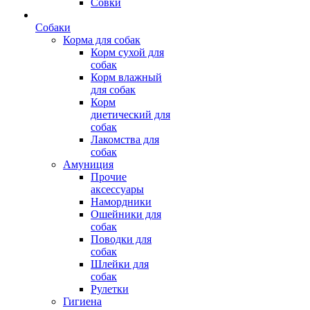
Совки
Собаки
Корма для собак
Корм сухой для
собак
Корм влажный
для собак
Корм
диетический для
собак
Лакомства для
собак
Амуниция
Прочие
аксессуары
Намордники
Ошейники для
собак
Поводки для
собак
Шлейки для
собак
Рулетки
Гигиена