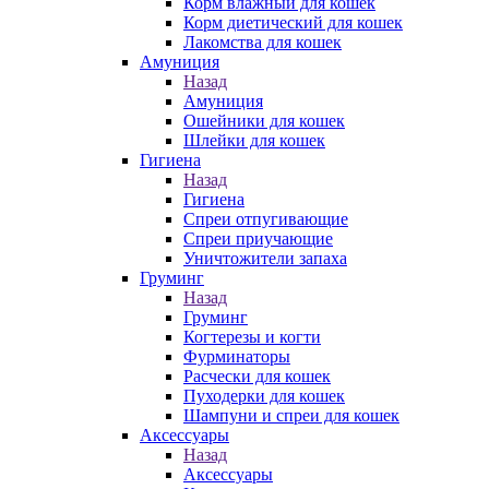
Корм влажный для кошек
Корм диетический для кошек
Лакомства для кошек
Амуниция
Назад
Амуниция
Ошейники для кошек
Шлейки для кошек
Гигиена
Назад
Гигиена
Спреи отпугивающие
Спреи приучающие
Уничтожители запаха
Груминг
Назад
Груминг
Когтерезы и когти
Фурминаторы
Расчески для кошек
Пуходерки для кошек
Шампуни и спреи для кошек
Аксессуары
Назад
Аксессуары