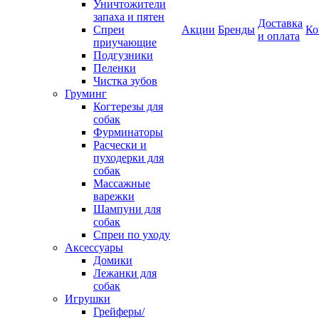
Уничтожители
запаха и пятен
Доставка
Спреи
Акции
Бренды
Ко
и оплата
приучающие
Подгузники
Пеленки
Чистка зубов
Груминг
Когтерезы для
собак
Фурминаторы
Расчески и
пуходерки для
собак
Массажные
варежки
Шампуни для
собак
Спреи по уходу
Аксессуары
Домики
Лежанки для
собак
Игрушки
Грейферы/