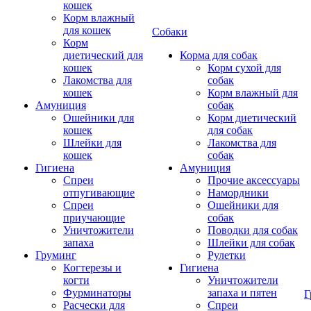
кошек
Корм влажный
для кошек
Собаки
Корм
диетический для
Корма для собак
кошек
Корм сухой для
Лакомства для
собак
кошек
Корм влажный для
Амуниция
собак
Ошейники для
Корм диетический
кошек
для собак
Шлейки для
Лакомства для
кошек
собак
Гигиена
Амуниция
Спреи
Прочие аксессуары
отпугивающие
Намордники
Спреи
Ошейники для
приучающие
собак
Уничтожители
Поводки для собак
запаха
Шлейки для собак
Груминг
Рулетки
Когтерезы и
Гигиена
когти
Уничтожители
Фурминаторы
запаха и пятен
Г
Расчески для
Спреи