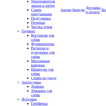
Уничтожители
запаха и пятен
Доставка
Спреи
Акции
Бренды
Ко
и оплата
приучающие
Подгузники
Пеленки
Чистка зубов
Груминг
Когтерезы для
собак
Фурминаторы
Расчески и
пуходерки для
собак
Массажные
варежки
Шампуни для
собак
Спреи по уходу
Аксессуары
Домики
Лежанки для
собак
Игрушки
Грейферы/