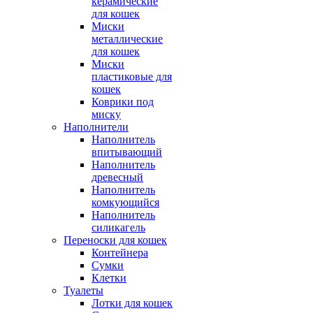
керамические
для кошек
Миски
металлические
для кошек
Миски
пластиковые для
кошек
Коврики под
миску
Наполнители
Наполнитель
впитывающий
Наполнитель
древесный
Наполнитель
комкующийся
Наполнитель
силикагель
Переноски для кошек
Контейнера
Сумки
Клетки
Туалеты
Лотки для кошек