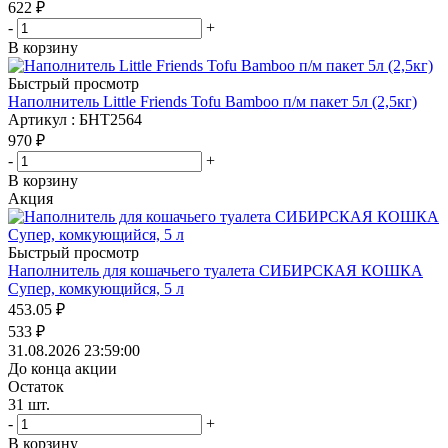
622
₽
-
+
В корзину
Быстрый просмотр
Наполнитель Little Friends Tofu Bamboo п/м пакет 5л (2,5кг)
Артикул : БНТ2564
970
₽
-
+
В корзину
Акция
Быстрый просмотр
Наполнитель для кошачьего туалета СИБИРСКАЯ КОШКА
Супер, комкующийся, 5 л
453.05
₽
533
₽
31.08.2026 23:59:00
До конца акции
Остаток
31
шт.
-
+
В корзину