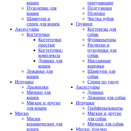
кошек
приучающие
Пуходерки для
Подгузники
кошек
Пеленки
Шампуни и
Чистка зубов
спреи для кошек
Груминг
Аксессуары
Когтерезы для
Когтеточки
собак
Когтеточки
Фурминаторы
простые
Расчески и
Когтеточки-
пуходерки для
комплексы
собак
Домики для
Массажные
кошек
варежки
Лежанки для
Шампуни для
кошек
собак
Игрушки
Спреи по уходу
Дразнилки
Аксессуары
Мячики для
Домики
кошек
Лежанки для собак
Мягкие и другие
Игрушки
для кошек
Грейферы/канаты
Миски
Мягкие и другие
Миски
для собак
керамические для
Мячики для собак
кошек
Миски, поилки