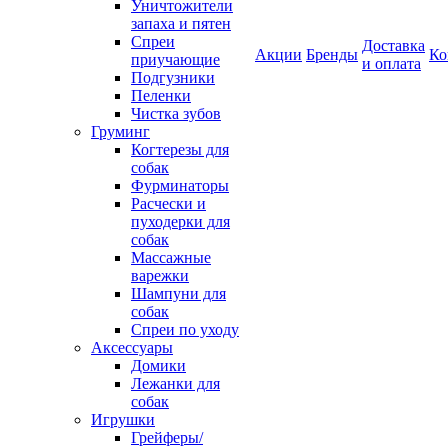
Уничтожители
запаха и пятен
Спреи
Доставка
Акции
Бренды
Ко
приучающие
и оплата
Подгузники
Пеленки
Чистка зубов
Груминг
Когтерезы для
собак
Фурминаторы
Расчески и
пуходерки для
собак
Массажные
варежки
Шампуни для
собак
Спреи по уходу
Аксессуары
Домики
Лежанки для
собак
Игрушки
Грейферы/