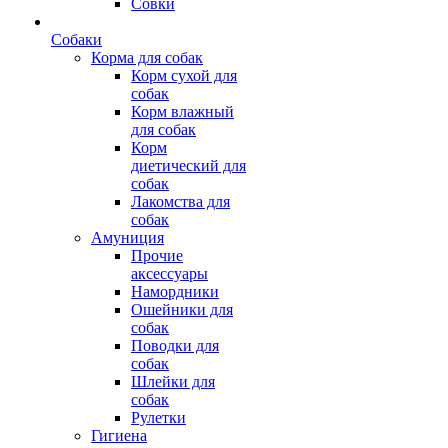
Совки
Собаки
Корма для собак
Корм сухой для
собак
Корм влажный
для собак
Корм
диетический для
собак
Лакомства для
собак
Амуниция
Прочие
аксессуары
Намордники
Ошейники для
собак
Поводки для
собак
Шлейки для
собак
Рулетки
Гигиена