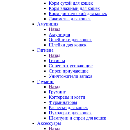
Корм сухой для кошек
Корм влажный для кошек
Корм диетический для кошек
Лакомства для кошек
Амуниция
Назад
Амуниция
Ошейники для кошек
Шлейки для кошек
Гигиена
Назад
Гигиена
Спреи отпугивающие
Спреи приучающие
Уничтожители запаха
Груминг
Назад
Груминг
Когтерезы и когти
Фурминаторы
Расчески для кошек
Пуходерки для кошек
Шампуни и спреи для кошек
Аксессуары
Назад