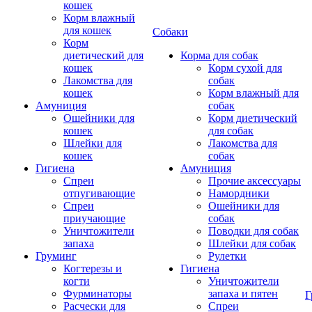
кошек
Корм влажный
для кошек
Собаки
Корм
диетический для
Корма для собак
кошек
Корм сухой для
Лакомства для
собак
кошек
Корм влажный для
Амуниция
собак
Ошейники для
Корм диетический
кошек
для собак
Шлейки для
Лакомства для
кошек
собак
Гигиена
Амуниция
Спреи
Прочие аксессуары
отпугивающие
Намордники
Спреи
Ошейники для
приучающие
собак
Уничтожители
Поводки для собак
запаха
Шлейки для собак
Груминг
Рулетки
Когтерезы и
Гигиена
когти
Уничтожители
Фурминаторы
запаха и пятен
Г
Расчески для
Спреи