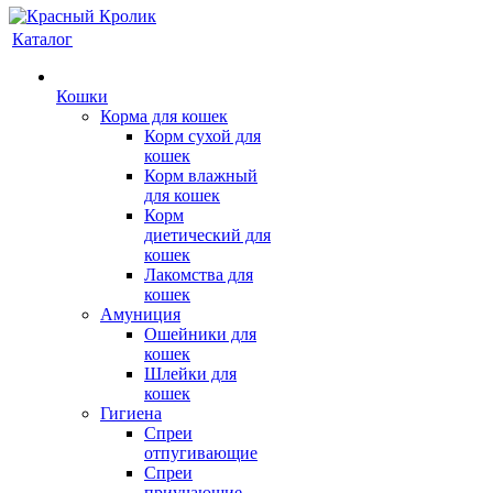
Каталог
Кошки
Корма для кошек
Корм сухой для
кошек
Корм влажный
для кошек
Корм
диетический для
кошек
Лакомства для
кошек
Амуниция
Ошейники для
кошек
Шлейки для
кошек
Гигиена
Спреи
отпугивающие
Спреи
приучающие