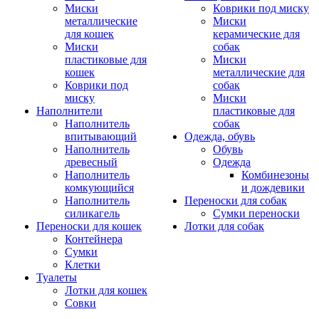
Миски
Коврики под миску
металлические
Миски
для кошек
керамические для
Миски
собак
пластиковые для
Миски
кошек
металлические для
Коврики под
собак
миску
Миски
Наполнители
пластиковые для
Наполнитель
собак
впитывающий
Одежда, обувь
Наполнитель
Обувь
древесный
Одежда
Наполнитель
Комбинезоны
комкующийся
и дождевики
Наполнитель
Переноски для собак
силикагель
Сумки переноски
Переноски для кошек
Лотки для собак
Контейнера
Сумки
Клетки
Туалеты
Лотки для кошек
Совки