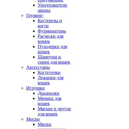
Уничтожители
запаха
Груминг
Когтерезы и
когти
Фурминаторы
Расчески для
кошек
Пуходерки для
кошек
Шампуни и
спреи для кошек
Аксессуары
Когтеточки
Лежанки для
кошек
Игрушки
Дразнилки
Мячики для
кошек
Мягкие и другие
для кошек
Миски
Миски