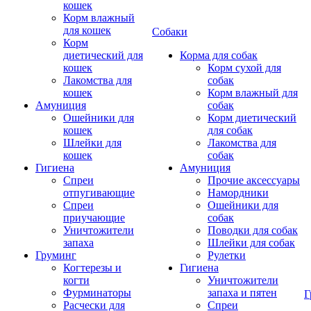
кошек
Корм влажный
для кошек
Собаки
Корм
диетический для
Корма для собак
кошек
Корм сухой для
Лакомства для
собак
кошек
Корм влажный для
Амуниция
собак
Ошейники для
Корм диетический
кошек
для собак
Шлейки для
Лакомства для
кошек
собак
Гигиена
Амуниция
Спреи
Прочие аксессуары
отпугивающие
Намордники
Спреи
Ошейники для
приучающие
собак
Уничтожители
Поводки для собак
запаха
Шлейки для собак
Груминг
Рулетки
Когтерезы и
Гигиена
когти
Уничтожители
Фурминаторы
запаха и пятен
Г
Расчески для
Спреи