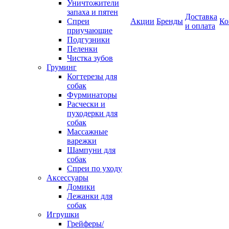
Уничтожители
запаха и пятен
Доставка
Спреи
Акции
Бренды
Ко
и оплата
приучающие
Подгузники
Пеленки
Чистка зубов
Груминг
Когтерезы для
собак
Фурминаторы
Расчески и
пуходерки для
собак
Массажные
варежки
Шампуни для
собак
Спреи по уходу
Аксессуары
Домики
Лежанки для
собак
Игрушки
Грейферы/