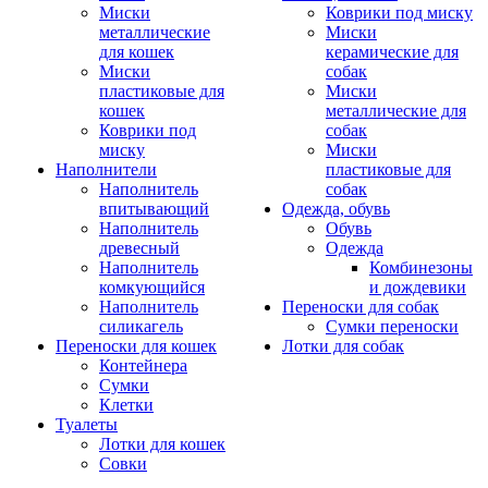
Миски
Коврики под миску
металлические
Миски
для кошек
керамические для
Миски
собак
пластиковые для
Миски
кошек
металлические для
Коврики под
собак
миску
Миски
Наполнители
пластиковые для
Наполнитель
собак
впитывающий
Одежда, обувь
Наполнитель
Обувь
древесный
Одежда
Наполнитель
Комбинезоны
комкующийся
и дождевики
Наполнитель
Переноски для собак
силикагель
Сумки переноски
Переноски для кошек
Лотки для собак
Контейнера
Сумки
Клетки
Туалеты
Лотки для кошек
Совки