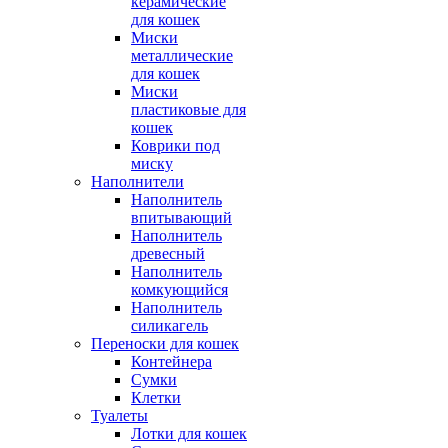
керамические
для кошек
Миски
металлические
для кошек
Миски
пластиковые для
кошек
Коврики под
миску
Наполнители
Наполнитель
впитывающий
Наполнитель
древесный
Наполнитель
комкующийся
Наполнитель
силикагель
Переноски для кошек
Контейнера
Сумки
Клетки
Туалеты
Лотки для кошек