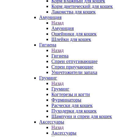
Корм влажный для кошек
Корм диетический для кошек
Лакомства для кошек
Амуниция
Назад
Амуниция
Ошейники для кошек
Шлейки для кошек
Гигиена
Назад
Гигиена
Спреи отпугивающие
Спреи приучающие
Уничтожители запаха
Груминг
Назад
Груминг
Когтерезы и когти
Фурминаторы
Расчески для кошек
Пуходерки для кошек
Шампуни и спреи для кошек
Аксессуары
Назад
Аксессуары