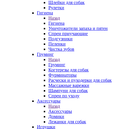
Шлейки для собак
Рулетки
Гигиена
Назад
Гигиена
Уничтожители запаха и пятен
Спреи приучающие
Подгузники
Пеленки
Чистка зубов
Груминг
Назад
Груминг
Когтерезы для собак
Фурминаторы
Расчески и пуходерки для собак
Массажные варежки
Шампуни для собак
Спреи по уходу
Аксессуары
Назад
Аксессуары
Домики
Лежанки для собак
Игрушки