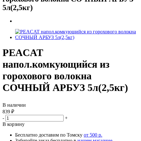
5л(2,5кг)
PEACAT
напол.комкующийся из
горохового волокна
СОЧНЫЙ АРБУЗ 5л(2,5кг)
В наличии
839
₽
-
+
В корзину
Бесплатно доставим по Томску
от 500 р.
Забирайте заказ бесплатно в
нашем магазине