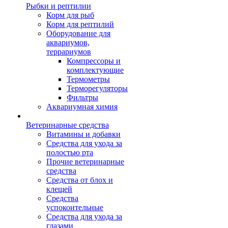
Рыбки и рептилии
Корм для рыб
Корм для рептилий
Оборудование для
аквариумов,
террариумов
Компрессоры и
комплектующие
Термометры
Терморегуляторы
Фильтры
Аквариумная химия
Ветеринарные средства
Витамины и добавки
Средства для ухода за
полостью рта
Прочие ветеринарные
средства
Средства от блох и
клещей
Средства
успокоительные
Средства для ухода за
глазами