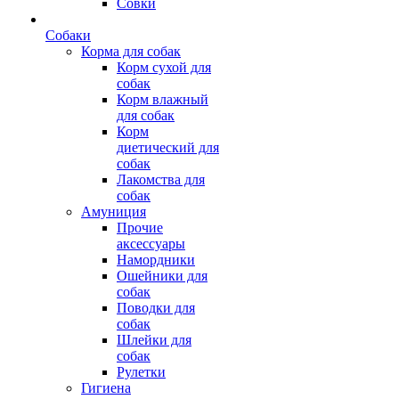
Совки
Собаки
Корма для собак
Корм сухой для
собак
Корм влажный
для собак
Корм
диетический для
собак
Лакомства для
собак
Амуниция
Прочие
аксессуары
Намордники
Ошейники для
собак
Поводки для
собак
Шлейки для
собак
Рулетки
Гигиена