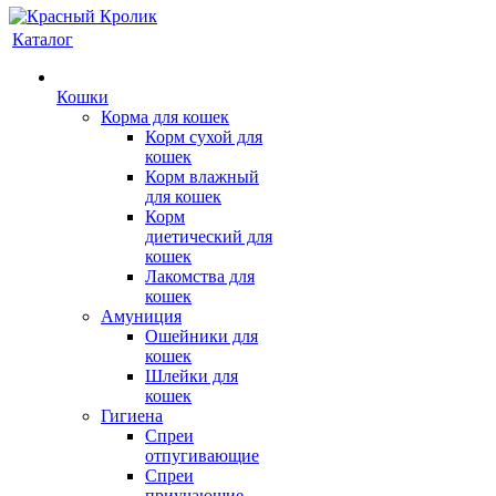
Каталог
Кошки
Корма для кошек
Корм сухой для
кошек
Корм влажный
для кошек
Корм
диетический для
кошек
Лакомства для
кошек
Амуниция
Ошейники для
кошек
Шлейки для
кошек
Гигиена
Спреи
отпугивающие
Спреи
приучающие