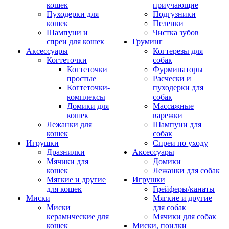
кошек
приучающие
Пуходерки для
Подгузники
кошек
Пеленки
Шампуни и
Чистка зубов
спреи для кошек
Груминг
Аксессуары
Когтерезы для
Когтеточки
собак
Когтеточки
Фурминаторы
простые
Расчески и
Когтеточки-
пуходерки для
комплексы
собак
Домики для
Массажные
кошек
варежки
Лежанки для
Шампуни для
кошек
собак
Игрушки
Спреи по уходу
Дразнилки
Аксессуары
Мячики для
Домики
кошек
Лежанки для собак
Мягкие и другие
Игрушки
для кошек
Грейферы/канаты
Миски
Мягкие и другие
Миски
для собак
керамические для
Мячики для собак
кошек
Миски, поилки