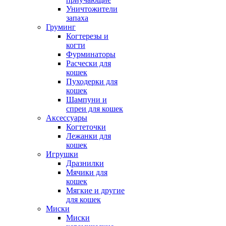
Уничтожители
запаха
Груминг
Когтерезы и
когти
Фурминаторы
Расчески для
кошек
Пуходерки для
кошек
Шампуни и
спреи для кошек
Аксессуары
Когтеточки
Лежанки для
кошек
Игрушки
Дразнилки
Мячики для
кошек
Мягкие и другие
для кошек
Миски
Миски