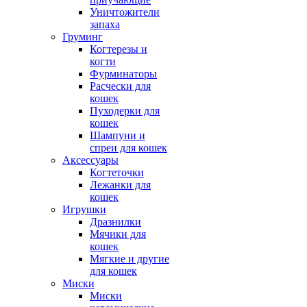
Уничтожители
запаха
Груминг
Когтерезы и
когти
Фурминаторы
Расчески для
кошек
Пуходерки для
кошек
Шампуни и
спреи для кошек
Аксессуары
Когтеточки
Лежанки для
кошек
Игрушки
Дразнилки
Мячики для
кошек
Мягкие и другие
для кошек
Миски
Миски