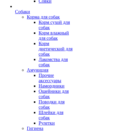
Совки
Собаки
Корма для собак
Корм сухой для
собак
Корм влажный
для собак
Корм
диетический для
собак
Лакомства для
собак
Амуниция
Прочие
аксессуары
Намордники
Ошейники для
собак
Поводки для
собак
Шлейки для
собак
Рулетки
Гигиена