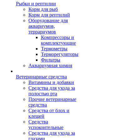
Рыбки и рептилии
Корм для рыб
Корм для рептилий
Оборудование для
аквариумов,
террариумов
Компрессоры и
комплектующие
Термометры
Терморегуляторы
Фильтры
Аквариумная химия
Ветеринарные средства
Витамины и добавки
Средства для ухода за
полостью рта
Прочие ветеринарные
средства
Средства от блох и
клещей
Средства
успокоительные
Средства для ухода за
глазами