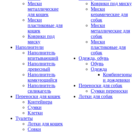
Миски
Коврики под миску
металлические
Миски
для кошек
керамические для
Миски
собак
пластиковые для
Миски
кошек
металлические для
Коврики под
собак
миску
Миски
Наполнители
пластиковые для
Наполнитель
собак
впитывающий
Одежда, обувь
Наполнитель
Обувь
древесный
Одежда
Наполнитель
Комбинезоны
комкующийся
и дождевики
Наполнитель
Переноски для собак
силикагель
Сумки переноски
Переноски для кошек
Лотки для собак
Контейнера
Сумки
Клетки
Туалеты
Лотки для кошек
Совки