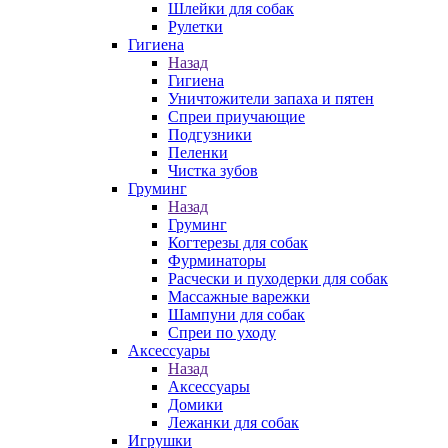
Шлейки для собак
Рулетки
Гигиена
Назад
Гигиена
Уничтожители запаха и пятен
Спреи приучающие
Подгузники
Пеленки
Чистка зубов
Груминг
Назад
Груминг
Когтерезы для собак
Фурминаторы
Расчески и пуходерки для собак
Массажные варежки
Шампуни для собак
Спреи по уходу
Аксессуары
Назад
Аксессуары
Домики
Лежанки для собак
Игрушки