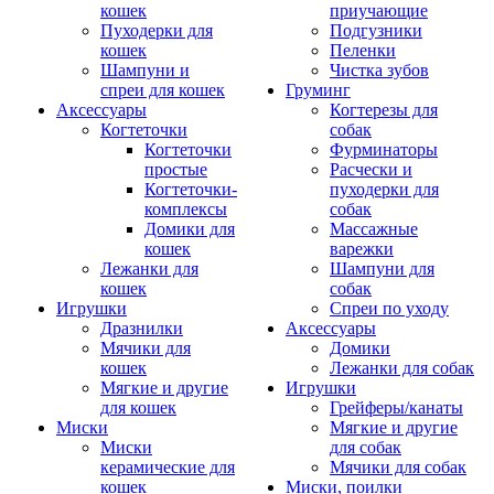
кошек
приучающие
Пуходерки для
Подгузники
кошек
Пеленки
Шампуни и
Чистка зубов
спреи для кошек
Груминг
Аксессуары
Когтерезы для
Когтеточки
собак
Когтеточки
Фурминаторы
простые
Расчески и
Когтеточки-
пуходерки для
комплексы
собак
Домики для
Массажные
кошек
варежки
Лежанки для
Шампуни для
кошек
собак
Игрушки
Спреи по уходу
Дразнилки
Аксессуары
Мячики для
Домики
кошек
Лежанки для собак
Мягкие и другие
Игрушки
для кошек
Грейферы/канаты
Миски
Мягкие и другие
Миски
для собак
керамические для
Мячики для собак
кошек
Миски, поилки