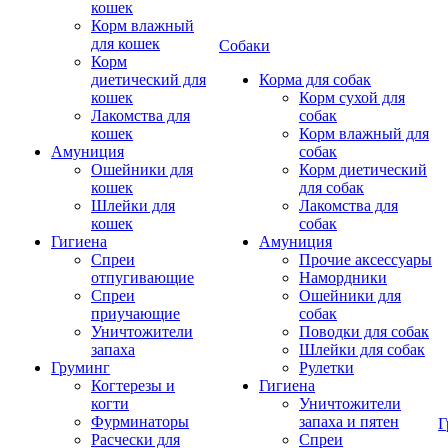
кошек
Корм влажный
для кошек
Собаки
Корм
диетический для
Корма для собак
кошек
Корм сухой для
Лакомства для
собак
кошек
Корм влажный для
Амуниция
собак
Ошейники для
Корм диетический
кошек
для собак
Шлейки для
Лакомства для
кошек
собак
Гигиена
Амуниция
Спреи
Прочие аксессуары
отпугивающие
Намордники
Спреи
Ошейники для
приучающие
собак
Уничтожители
Поводки для собак
запаха
Шлейки для собак
Груминг
Рулетки
Когтерезы и
Гигиена
когти
Уничтожители
Фурминаторы
запаха и пятен
Г
Расчески для
Спреи