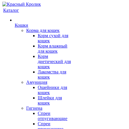
Каталог
Кошки
Корма для кошек
Корм сухой для
кошек
Корм влажный
для кошек
Корм
диетический для
кошек
Лакомства для
кошек
Амуниция
Ошейники для
кошек
Шлейки для
кошек
Гигиена
Спреи
отпугивающие
Спреи
приучающие