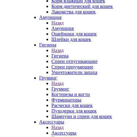
Корм влажный для кошек
Корм диетический для кошек
Лакомства для кошек
Амуниция
Назад
Амуниция
Ошейники для кошек
Шлейки для кошек
Гигиена
Назад
Гигиена
Спреи отпугивающие
Спреи приучающие
Уничтожители запаха
Груминг
Назад
Груминг
Когтерезы и когти
Фурминаторы
Расчески для кошек
Пуходерки для кошек
Шампуни и спреи для кошек
Аксессуары
Назад
Аксессуары