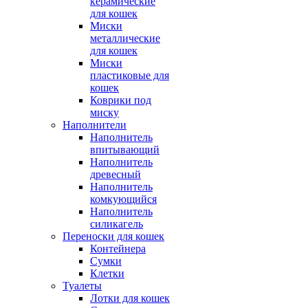
керамические
для кошек
Миски
металлические
для кошек
Миски
пластиковые для
кошек
Коврики под
миску
Наполнители
Наполнитель
впитывающий
Наполнитель
древесный
Наполнитель
комкующийся
Наполнитель
силикагель
Переноски для кошек
Контейнера
Сумки
Клетки
Туалеты
Лотки для кошек