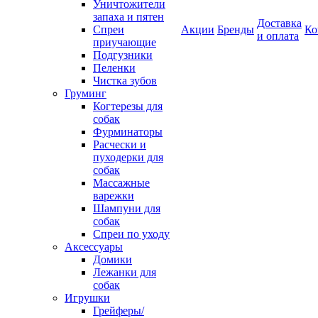
Уничтожители
запаха и пятен
Доставка
Спреи
Акции
Бренды
Ко
и оплата
приучающие
Подгузники
Пеленки
Чистка зубов
Груминг
Когтерезы для
собак
Фурминаторы
Расчески и
пуходерки для
собак
Массажные
варежки
Шампуни для
собак
Спреи по уходу
Аксессуары
Домики
Лежанки для
собак
Игрушки
Грейферы/