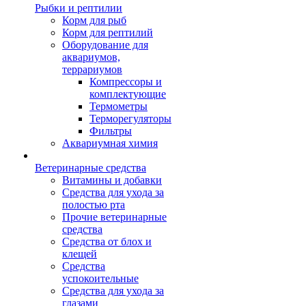
Рыбки и рептилии
Корм для рыб
Корм для рептилий
Оборудование для
аквариумов,
террариумов
Компрессоры и
комплектующие
Термометры
Терморегуляторы
Фильтры
Аквариумная химия
Ветеринарные средства
Витамины и добавки
Средства для ухода за
полостью рта
Прочие ветеринарные
средства
Средства от блох и
клещей
Средства
успокоительные
Средства для ухода за
глазами