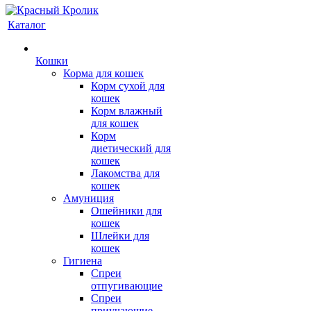
Каталог
Кошки
Корма для кошек
Корм сухой для
кошек
Корм влажный
для кошек
Корм
диетический для
кошек
Лакомства для
кошек
Амуниция
Ошейники для
кошек
Шлейки для
кошек
Гигиена
Спреи
отпугивающие
Спреи
приучающие