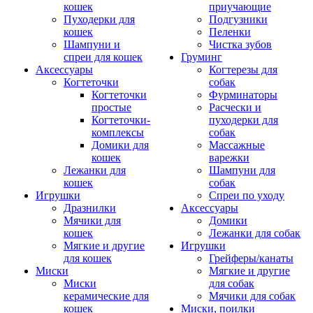
кошек
приучающие
Пуходерки для
Подгузники
кошек
Пеленки
Шампуни и
Чистка зубов
спреи для кошек
Груминг
Аксессуары
Когтерезы для
Когтеточки
собак
Когтеточки
Фурминаторы
простые
Расчески и
Когтеточки-
пуходерки для
комплексы
собак
Домики для
Массажные
кошек
варежки
Лежанки для
Шампуни для
кошек
собак
Игрушки
Спреи по уходу
Дразнилки
Аксессуары
Мячики для
Домики
кошек
Лежанки для собак
Мягкие и другие
Игрушки
для кошек
Грейферы/канаты
Миски
Мягкие и другие
Миски
для собак
керамические для
Мячики для собак
кошек
Миски, поилки