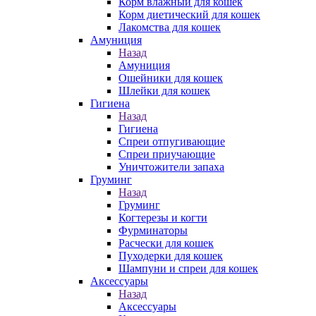
Корм влажный для кошек
Корм диетический для кошек
Лакомства для кошек
Амуниция
Назад
Амуниция
Ошейники для кошек
Шлейки для кошек
Гигиена
Назад
Гигиена
Спреи отпугивающие
Спреи приучающие
Уничтожители запаха
Груминг
Назад
Груминг
Когтерезы и когти
Фурминаторы
Расчески для кошек
Пуходерки для кошек
Шампуни и спреи для кошек
Аксессуары
Назад
Аксессуары