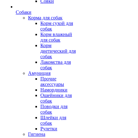
Совки
Собаки
Корма для собак
Корм сухой для
собак
Корм влажный
для собак
Корм
диетический для
собак
Лакомства для
собак
Амуниция
Прочие
аксессуары
Намордники
Ошейники для
собак
Поводки для
собак
Шлейки для
собак
Рулетки
Гигиена