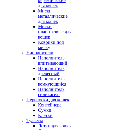
керамические
для кошек
Миски
металлические
для кошек
Миски
пластиковые для
кошек
Коврики под
миску
Наполнители
Наполнитель
впитывающий
Наполнитель
древесный
Наполнитель
комкующийся
Наполнитель
силикагель
Переноски для кошек
Контейнера
Сумки
Клетки
Туалеты
Лотки для кошек