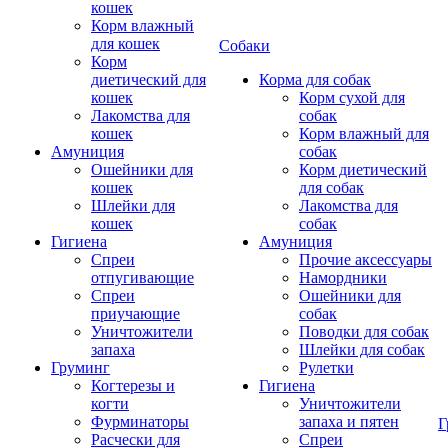
кошек
Корм влажный
для кошек
Собаки
Корм
диетический для
Корма для собак
кошек
Корм сухой для
Лакомства для
собак
кошек
Корм влажный для
Амуниция
собак
Ошейники для
Корм диетический
кошек
для собак
Шлейки для
Лакомства для
кошек
собак
Гигиена
Амуниция
Спреи
Прочие аксессуары
отпугивающие
Намордники
Спреи
Ошейники для
приучающие
собак
Уничтожители
Поводки для собак
запаха
Шлейки для собак
Груминг
Рулетки
Когтерезы и
Гигиена
когти
Уничтожители
Фурминаторы
запаха и пятен
Г
Расчески для
Спреи