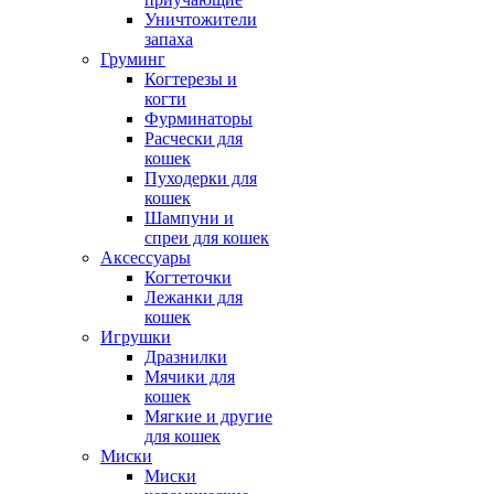
Уничтожители
запаха
Груминг
Когтерезы и
когти
Фурминаторы
Расчески для
кошек
Пуходерки для
кошек
Шампуни и
спреи для кошек
Аксессуары
Когтеточки
Лежанки для
кошек
Игрушки
Дразнилки
Мячики для
кошек
Мягкие и другие
для кошек
Миски
Миски