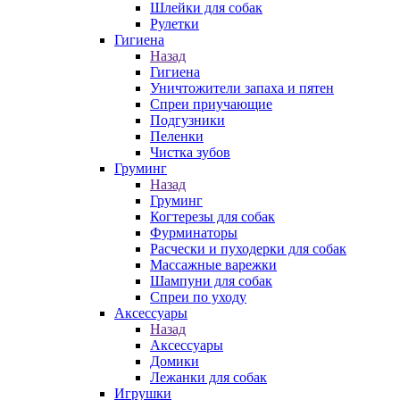
Шлейки для собак
Рулетки
Гигиена
Назад
Гигиена
Уничтожители запаха и пятен
Спреи приучающие
Подгузники
Пеленки
Чистка зубов
Груминг
Назад
Груминг
Когтерезы для собак
Фурминаторы
Расчески и пуходерки для собак
Массажные варежки
Шампуни для собак
Спреи по уходу
Аксессуары
Назад
Аксессуары
Домики
Лежанки для собак
Игрушки