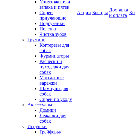
Уничтожители
запаха и пятен
Доставка
Спреи
Акции
Бренды
Ко
и оплата
приучающие
Подгузники
Пеленки
Чистка зубов
Груминг
Когтерезы для
собак
Фурминаторы
Расчески и
пуходерки для
собак
Массажные
варежки
Шампуни для
собак
Спреи по уходу
Аксессуары
Домики
Лежанки для
собак
Игрушки
Грейферы/