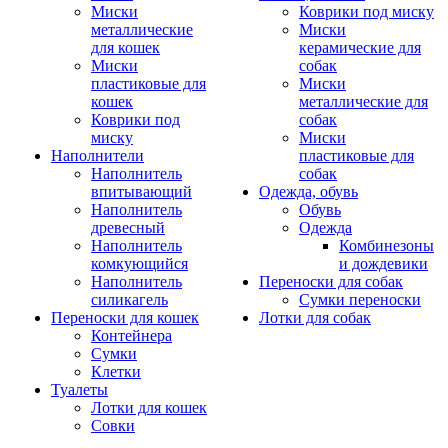
Миски
Коврики под миску
металлические
Миски
для кошек
керамические для
Миски
собак
пластиковые для
Миски
кошек
металлические для
Коврики под
собак
миску
Миски
Наполнители
пластиковые для
Наполнитель
собак
впитывающий
Одежда, обувь
Наполнитель
Обувь
древесный
Одежда
Наполнитель
Комбинезоны
комкующийся
и дождевики
Наполнитель
Переноски для собак
силикагель
Сумки переноски
Переноски для кошек
Лотки для собак
Контейнера
Сумки
Клетки
Туалеты
Лотки для кошек
Совки