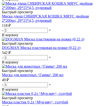
Быстрый просмотр
Миска д/кош СИБИРСКАЯ КОШКА МЯУС двойная
2*200мл, 29*15*4,5, пудровый
118
₽
-
+
В корзину
Быстрый просмотр
DOGMAN Миска пластиковая на ножке (0,22 л)
542
₽
-
+
В корзину
Быстрый просмотр
Миска для животных ^Гамма^ 200 мл
49
₽
-
+
В корзину
Быстрый просмотр
Миска пластик 0,2л ^Мур-мяу^, голубой