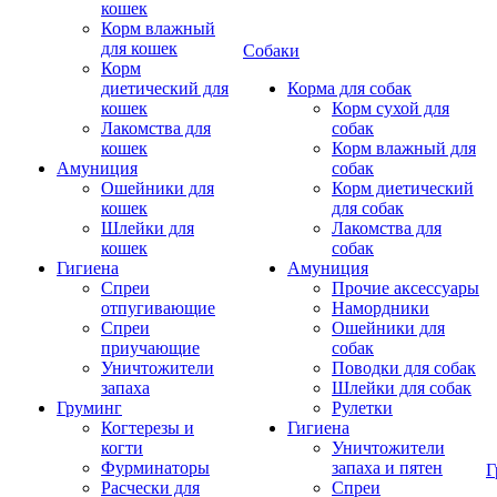
кошек
Корм влажный
для кошек
Собаки
Корм
диетический для
Корма для собак
кошек
Корм сухой для
Лакомства для
собак
кошек
Корм влажный для
Амуниция
собак
Ошейники для
Корм диетический
кошек
для собак
Шлейки для
Лакомства для
кошек
собак
Гигиена
Амуниция
Спреи
Прочие аксессуары
отпугивающие
Намордники
Спреи
Ошейники для
приучающие
собак
Уничтожители
Поводки для собак
запаха
Шлейки для собак
Груминг
Рулетки
Когтерезы и
Гигиена
когти
Уничтожители
Фурминаторы
запаха и пятен
Г
Расчески для
Спреи