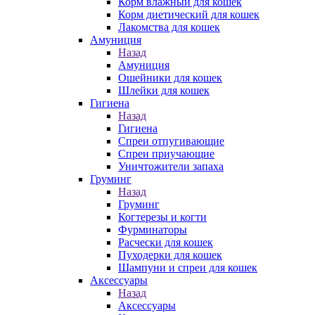
Корм влажный для кошек
Корм диетический для кошек
Лакомства для кошек
Амуниция
Назад
Амуниция
Ошейники для кошек
Шлейки для кошек
Гигиена
Назад
Гигиена
Спреи отпугивающие
Спреи приучающие
Уничтожители запаха
Груминг
Назад
Груминг
Когтерезы и когти
Фурминаторы
Расчески для кошек
Пуходерки для кошек
Шампуни и спреи для кошек
Аксессуары
Назад
Аксессуары