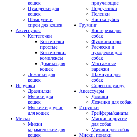
кошек
приучающие
Пуходерки для
Подгузники
кошек
Пеленки
Шампуни и
Чистка зубов
спреи для кошек
Груминг
Аксессуары
Когтерезы для
Когтеточки
собак
Когтеточки
Фурминаторы
простые
Расчески и
Когтеточки-
пуходерки для
комплексы
собак
Домики для
Массажные
кошек
варежки
Лежанки для
Шампуни для
кошек
собак
Игрушки
Спреи по уходу
Дразнилки
Аксессуары
Мячики для
Домики
кошек
Лежанки для собак
Мягкие и другие
Игрушки
для кошек
Грейферы/канаты
Миски
Мягкие и другие
Миски
для собак
керамические для
Мячики для собак
кошек
Миски, поилки