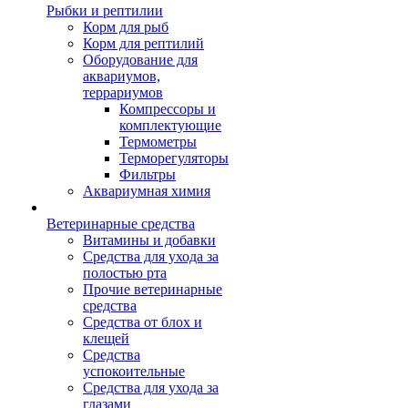
Рыбки и рептилии
Корм для рыб
Корм для рептилий
Оборудование для
аквариумов,
террариумов
Компрессоры и
комплектующие
Термометры
Терморегуляторы
Фильтры
Аквариумная химия
Ветеринарные средства
Витамины и добавки
Средства для ухода за
полостью рта
Прочие ветеринарные
средства
Средства от блох и
клещей
Средства
успокоительные
Средства для ухода за
глазами