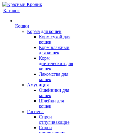
Каталог
Кошки
Корма для кошек
Корм сухой для
кошек
Корм влажный
для кошек
Корм
диетический для
кошек
Лакомства для
кошек
Амуниция
Ошейники для
кошек
Шлейки для
кошек
Гигиена
Спреи
отпугивающие
Спреи
приучающие