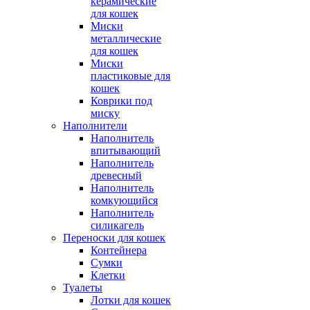
керамические
для кошек
Миски
металлические
для кошек
Миски
пластиковые для
кошек
Коврики под
миску
Наполнители
Наполнитель
впитывающий
Наполнитель
древесный
Наполнитель
комкующийся
Наполнитель
силикагель
Переноски для кошек
Контейнера
Сумки
Клетки
Туалеты
Лотки для кошек