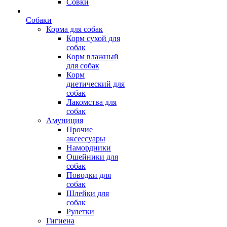
Совки
Собаки
Корма для собак
Корм сухой для
собак
Корм влажный
для собак
Корм
диетический для
собак
Лакомства для
собак
Амуниция
Прочие
аксессуары
Намордники
Ошейники для
собак
Поводки для
собак
Шлейки для
собак
Рулетки
Гигиена