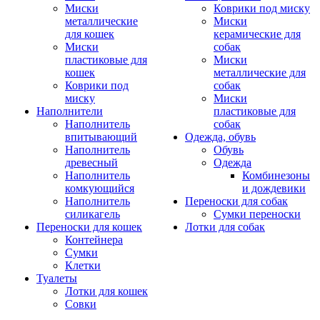
Миски
Коврики под миску
металлические
Миски
для кошек
керамические для
Миски
собак
пластиковые для
Миски
кошек
металлические для
Коврики под
собак
миску
Миски
Наполнители
пластиковые для
Наполнитель
собак
впитывающий
Одежда, обувь
Наполнитель
Обувь
древесный
Одежда
Наполнитель
Комбинезоны
комкующийся
и дождевики
Наполнитель
Переноски для собак
силикагель
Сумки переноски
Переноски для кошек
Лотки для собак
Контейнера
Сумки
Клетки
Туалеты
Лотки для кошек
Совки