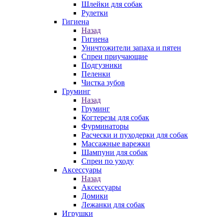
Шлейки для собак
Рулетки
Гигиена
Назад
Гигиена
Уничтожители запаха и пятен
Спреи приучающие
Подгузники
Пеленки
Чистка зубов
Груминг
Назад
Груминг
Когтерезы для собак
Фурминаторы
Расчески и пуходерки для собак
Массажные варежки
Шампуни для собак
Спреи по уходу
Аксессуары
Назад
Аксессуары
Домики
Лежанки для собак
Игрушки