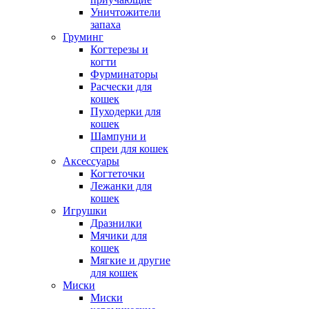
Уничтожители
запаха
Груминг
Когтерезы и
когти
Фурминаторы
Расчески для
кошек
Пуходерки для
кошек
Шампуни и
спреи для кошек
Аксессуары
Когтеточки
Лежанки для
кошек
Игрушки
Дразнилки
Мячики для
кошек
Мягкие и другие
для кошек
Миски
Миски