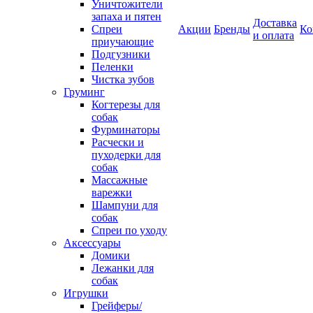
Уничтожители
запаха и пятен
Доставка
Спреи
Акции
Бренды
Ко
и оплата
приучающие
Подгузники
Пеленки
Чистка зубов
Груминг
Когтерезы для
собак
Фурминаторы
Расчески и
пуходерки для
собак
Массажные
варежки
Шампуни для
собак
Спреи по уходу
Аксессуары
Домики
Лежанки для
собак
Игрушки
Грейферы/