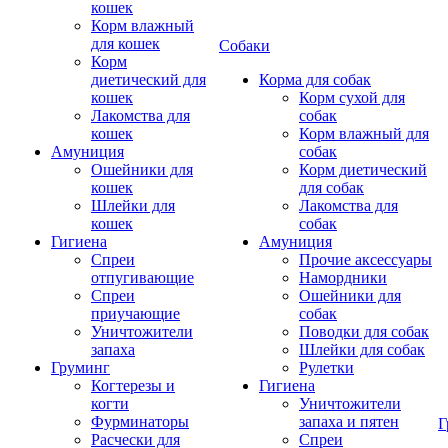
кошек
Корм влажный
для кошек
Собаки
Корм
диетический для
Корма для собак
кошек
Корм сухой для
Лакомства для
собак
кошек
Корм влажный для
Амуниция
собак
Ошейники для
Корм диетический
кошек
для собак
Шлейки для
Лакомства для
кошек
собак
Гигиена
Амуниция
Спреи
Прочие аксессуары
отпугивающие
Намордники
Спреи
Ошейники для
приучающие
собак
Уничтожители
Поводки для собак
запаха
Шлейки для собак
Груминг
Рулетки
Когтерезы и
Гигиена
когти
Уничтожители
Фурминаторы
запаха и пятен
Г
Расчески для
Спреи