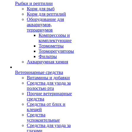
Рыбки и рептилии
Корм для рыб
Корм для рептилий
Оборудование для
аквариумов,
террариумов
Компрессоры и
комплектующие
Термометры
Терморегуляторы
Фильтры
Аквариумная химия
Ветеринарные средства
Витамины и добавки
Средства для ухода за
полостью рта
Прочие ветеринарные
средства
Средства от блох и
клещей
Средства
успокоительные
Средства для ухода за
глазами