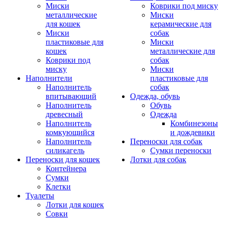
Миски
Коврики под миску
металлические
Миски
для кошек
керамические для
Миски
собак
пластиковые для
Миски
кошек
металлические для
Коврики под
собак
миску
Миски
Наполнители
пластиковые для
Наполнитель
собак
впитывающий
Одежда, обувь
Наполнитель
Обувь
древесный
Одежда
Наполнитель
Комбинезоны
комкующийся
и дождевики
Наполнитель
Переноски для собак
силикагель
Сумки переноски
Переноски для кошек
Лотки для собак
Контейнера
Сумки
Клетки
Туалеты
Лотки для кошек
Совки