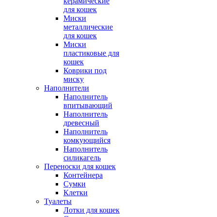
керамические
для кошек
Миски
металлические
для кошек
Миски
пластиковые для
кошек
Коврики под
миску
Наполнители
Наполнитель
впитывающий
Наполнитель
древесный
Наполнитель
комкующийся
Наполнитель
силикагель
Переноски для кошек
Контейнера
Сумки
Клетки
Туалеты
Лотки для кошек