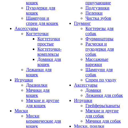
кошек
приучающие
Пуходерки для
Подгузники
кошек
Пеленки
Шампуни и
Чистка зубов
спреи для кошек
Груминг
Аксессуары
Когтерезы для
Когтеточки
собак
Когтеточки
Фурминаторы
простые
Расчески и
Когтеточки-
пуходерки для
комплексы
собак
Домики для
Массажные
кошек
варежки
Лежанки для
Шампуни для
кошек
собак
Игрушки
Спреи по уходу
Дразнилки
Аксессуары
Мячики для
Домики
кошек
Лежанки для собак
Мягкие и другие
Игрушки
для кошек
Грейферы/канаты
Миски
Мягкие и другие
Миски
для собак
керамические для
Мячики для собак
кошек
Миски, поилки