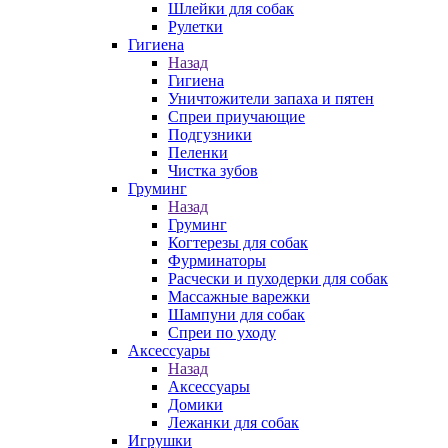
Шлейки для собак
Рулетки
Гигиена
Назад
Гигиена
Уничтожители запаха и пятен
Спреи приучающие
Подгузники
Пеленки
Чистка зубов
Груминг
Назад
Груминг
Когтерезы для собак
Фурминаторы
Расчески и пуходерки для собак
Массажные варежки
Шампуни для собак
Спреи по уходу
Аксессуары
Назад
Аксессуары
Домики
Лежанки для собак
Игрушки