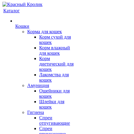
Каталог
Кошки
Корма для кошек
Корм сухой для
кошек
Корм влажный
для кошек
Корм
диетический для
кошек
Лакомства для
кошек
Амуниция
Ошейники для
кошек
Шлейки для
кошек
Гигиена
Спреи
отпугивающие
Спреи
приучающие