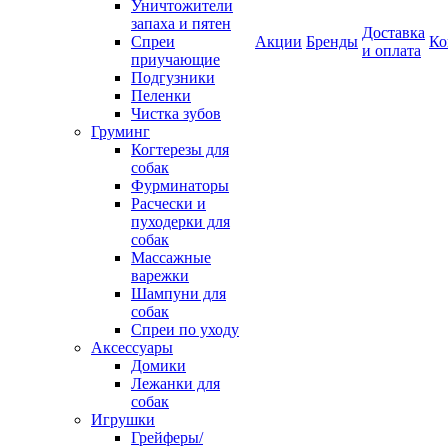
Уничтожители
запаха и пятен
Доставка
Спреи
Акции
Бренды
Ко
и оплата
приучающие
Подгузники
Пеленки
Чистка зубов
Груминг
Когтерезы для
собак
Фурминаторы
Расчески и
пуходерки для
собак
Массажные
варежки
Шампуни для
собак
Спреи по уходу
Аксессуары
Домики
Лежанки для
собак
Игрушки
Грейферы/