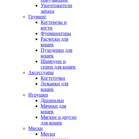
Уничтожители
запаха
Груминг
Когтерезы и
когти
Фурминаторы
Расчески для
кошек
Пуходерки для
кошек
Шампуни и
спреи для кошек
Аксессуары
Когтеточки
Лежанки для
кошек
Игрушки
Дразнилки
Мячики для
кошек
Мягкие и другие
для кошек
Миски
Миски