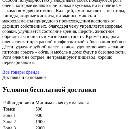
Особой популярностью у владельцев собак пользуются рога
оленя, которые являются не только вкусным, но и полезным
лакомством для питомцев. Кальций, аминокислоты, пептиды,
липиды, жирные кислоты, витамины, микро- и
макроэлементы природного происхождения восполняют
дефицит собственных, благодаря чему укрепляется здоровье
собаки, улучшается состояние зрения, шерсти, животное
обретает активность и жизнерадостность. Кроме того, рога
оленя служат прекрасной профилактикой заболевания зубов и
дёсен, удаляют зубной налет, а также удовлетворяют желание
питомца грызть – обувь и мебель в доме будут в безопасности.
Рога оленя не острые, не травмируют пищевод, хорошо
перевариваются.
Все товары бренда
Доставка и самовывоз
Условия бесплатной доставки
Район доставки
Минимальная сумма заказа
Томск
500
Зона 1
900
Зона 2
1900
Зона 3
2900