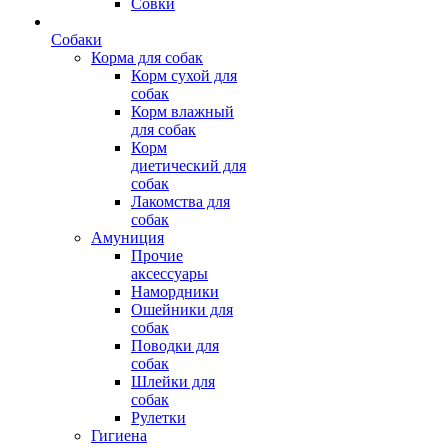
Совки
Собаки
Корма для собак
Корм сухой для
собак
Корм влажный
для собак
Корм
диетический для
собак
Лакомства для
собак
Амуниция
Прочие
аксессуары
Намордники
Ошейники для
собак
Поводки для
собак
Шлейки для
собак
Рулетки
Гигиена