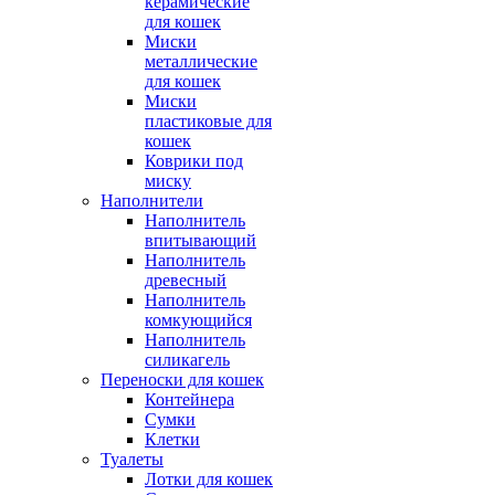
керамические
для кошек
Миски
металлические
для кошек
Миски
пластиковые для
кошек
Коврики под
миску
Наполнители
Наполнитель
впитывающий
Наполнитель
древесный
Наполнитель
комкующийся
Наполнитель
силикагель
Переноски для кошек
Контейнера
Сумки
Клетки
Туалеты
Лотки для кошек