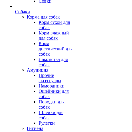
Совки
Собаки
Корма для собак
Корм сухой для
собак
Корм влажный
для собак
Корм
диетический для
собак
Лакомства для
собак
Амуниция
Прочие
аксессуары
Намордники
Ошейники для
собак
Поводки для
собак
Шлейки для
собак
Рулетки
Гигиена