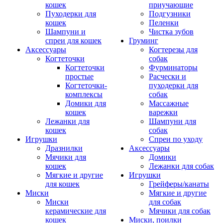
кошек
приучающие
Пуходерки для
Подгузники
кошек
Пеленки
Шампуни и
Чистка зубов
спреи для кошек
Груминг
Аксессуары
Когтерезы для
Когтеточки
собак
Когтеточки
Фурминаторы
простые
Расчески и
Когтеточки-
пуходерки для
комплексы
собак
Домики для
Массажные
кошек
варежки
Лежанки для
Шампуни для
кошек
собак
Игрушки
Спреи по уходу
Дразнилки
Аксессуары
Мячики для
Домики
кошек
Лежанки для собак
Мягкие и другие
Игрушки
для кошек
Грейферы/канаты
Миски
Мягкие и другие
Миски
для собак
керамические для
Мячики для собак
кошек
Миски, поилки