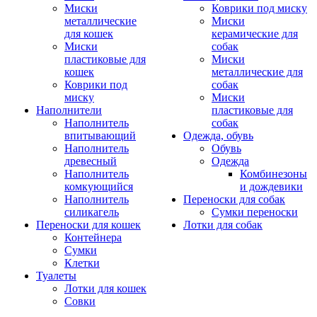
Миски
Коврики под миску
металлические
Миски
для кошек
керамические для
Миски
собак
пластиковые для
Миски
кошек
металлические для
Коврики под
собак
миску
Миски
Наполнители
пластиковые для
Наполнитель
собак
впитывающий
Одежда, обувь
Наполнитель
Обувь
древесный
Одежда
Наполнитель
Комбинезоны
комкующийся
и дождевики
Наполнитель
Переноски для собак
силикагель
Сумки переноски
Переноски для кошек
Лотки для собак
Контейнера
Сумки
Клетки
Туалеты
Лотки для кошек
Совки