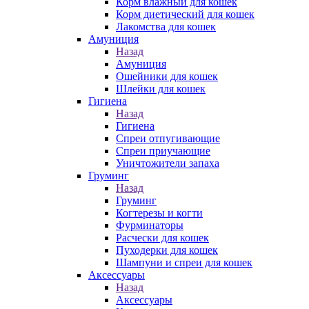
Корм влажный для кошек
Корм диетический для кошек
Лакомства для кошек
Амуниция
Назад
Амуниция
Ошейники для кошек
Шлейки для кошек
Гигиена
Назад
Гигиена
Спреи отпугивающие
Спреи приучающие
Уничтожители запаха
Груминг
Назад
Груминг
Когтерезы и когти
Фурминаторы
Расчески для кошек
Пуходерки для кошек
Шампуни и спреи для кошек
Аксессуары
Назад
Аксессуары