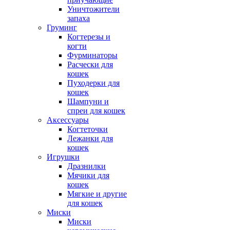
Уничтожители
запаха
Груминг
Когтерезы и
когти
Фурминаторы
Расчески для
кошек
Пуходерки для
кошек
Шампуни и
спреи для кошек
Аксессуары
Когтеточки
Лежанки для
кошек
Игрушки
Дразнилки
Мячики для
кошек
Мягкие и другие
для кошек
Миски
Миски