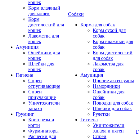
кошек
Корм влажный
для кошек
Собаки
Корм
диетический для
Корма для собак
кошек
Корм сухой для
Лакомства для
собак
кошек
Корм влажный для
Амуниция
собак
Ошейники для
Корм диетический
кошек
для собак
Шлейки для
Лакомства для
кошек
собак
Гигиена
Амуниция
Спреи
Прочие аксессуары
отпугивающие
Намордники
Спреи
Ошейники для
приучающие
собак
Уничтожители
Поводки для собак
запаха
Шлейки для собак
Груминг
Рулетки
Когтерезы и
Гигиена
когти
Уничтожители
Фурминаторы
запаха и пятен
Г
Расчески для
Спреи