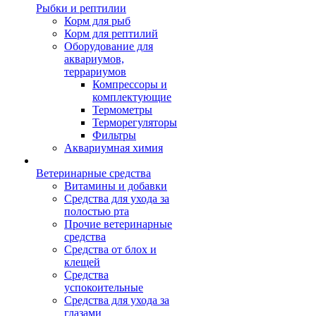
Рыбки и рептилии
Корм для рыб
Корм для рептилий
Оборудование для
аквариумов,
террариумов
Компрессоры и
комплектующие
Термометры
Терморегуляторы
Фильтры
Аквариумная химия
Ветеринарные средства
Витамины и добавки
Средства для ухода за
полостью рта
Прочие ветеринарные
средства
Средства от блох и
клещей
Средства
успокоительные
Средства для ухода за
глазами