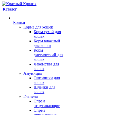
Каталог
Кошки
Корма для кошек
Корм сухой для
кошек
Корм влажный
для кошек
Корм
диетический для
кошек
Лакомства для
кошек
Амуниция
Ошейники для
кошек
Шлейки для
кошек
Гигиена
Спреи
отпугивающие
Спреи
приучающие