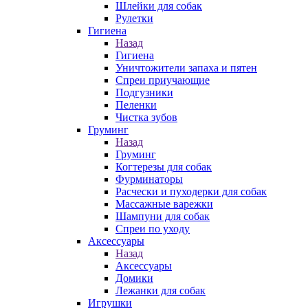
Шлейки для собак
Рулетки
Гигиена
Назад
Гигиена
Уничтожители запаха и пятен
Спреи приучающие
Подгузники
Пеленки
Чистка зубов
Груминг
Назад
Груминг
Когтерезы для собак
Фурминаторы
Расчески и пуходерки для собак
Массажные варежки
Шампуни для собак
Спреи по уходу
Аксессуары
Назад
Аксессуары
Домики
Лежанки для собак
Игрушки