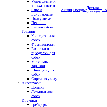
Уничтожители
запаха и пятен
Доставка
Спреи
Акции
Бренды
Ко
и оплата
приучающие
Подгузники
Пеленки
Чистка зубов
Груминг
Когтерезы для
собак
Фурминаторы
Расчески и
пуходерки для
собак
Массажные
варежки
Шампуни для
собак
Спреи по уходу
Аксессуары
Домики
Лежанки для
собак
Игрушки
Грейферы/