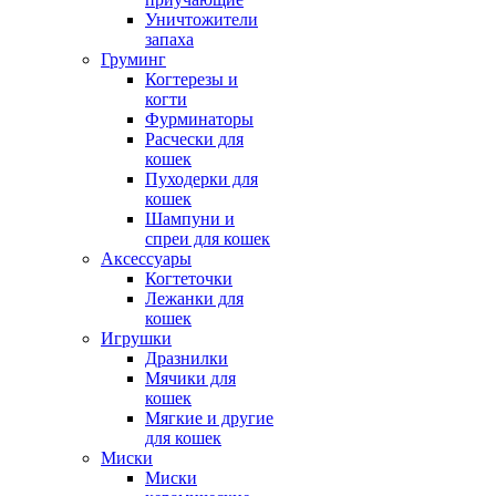
Уничтожители
запаха
Груминг
Когтерезы и
когти
Фурминаторы
Расчески для
кошек
Пуходерки для
кошек
Шампуни и
спреи для кошек
Аксессуары
Когтеточки
Лежанки для
кошек
Игрушки
Дразнилки
Мячики для
кошек
Мягкие и другие
для кошек
Миски
Миски