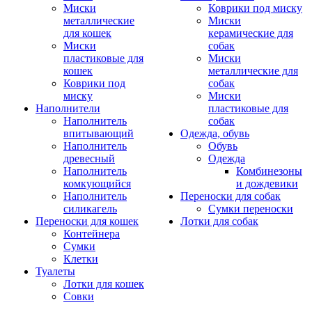
Миски
Коврики под миску
металлические
Миски
для кошек
керамические для
Миски
собак
пластиковые для
Миски
кошек
металлические для
Коврики под
собак
миску
Миски
Наполнители
пластиковые для
Наполнитель
собак
впитывающий
Одежда, обувь
Наполнитель
Обувь
древесный
Одежда
Наполнитель
Комбинезоны
комкующийся
и дождевики
Наполнитель
Переноски для собак
силикагель
Сумки переноски
Переноски для кошек
Лотки для собак
Контейнера
Сумки
Клетки
Туалеты
Лотки для кошек
Совки