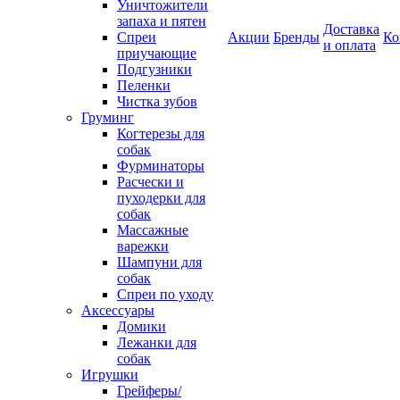
Уничтожители
запаха и пятен
Доставка
Спреи
Акции
Бренды
Ко
и оплата
приучающие
Подгузники
Пеленки
Чистка зубов
Груминг
Когтерезы для
собак
Фурминаторы
Расчески и
пуходерки для
собак
Массажные
варежки
Шампуни для
собак
Спреи по уходу
Аксессуары
Домики
Лежанки для
собак
Игрушки
Грейферы/