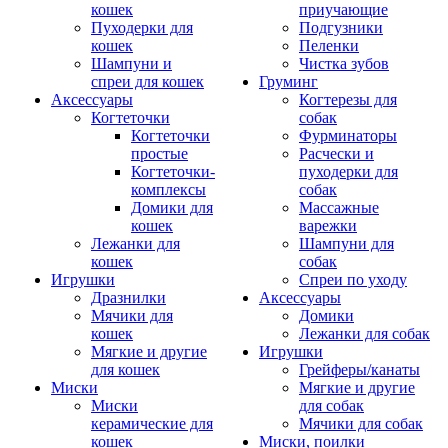
кошек
приучающие
Пуходерки для
Подгузники
кошек
Пеленки
Шампуни и
Чистка зубов
спреи для кошек
Груминг
Аксессуары
Когтерезы для
Когтеточки
собак
Когтеточки
Фурминаторы
простые
Расчески и
Когтеточки-
пуходерки для
комплексы
собак
Домики для
Массажные
кошек
варежки
Лежанки для
Шампуни для
кошек
собак
Игрушки
Спреи по уходу
Дразнилки
Аксессуары
Мячики для
Домики
кошек
Лежанки для собак
Мягкие и другие
Игрушки
для кошек
Грейферы/канаты
Миски
Мягкие и другие
Миски
для собак
керамические для
Мячики для собак
кошек
Миски, поилки