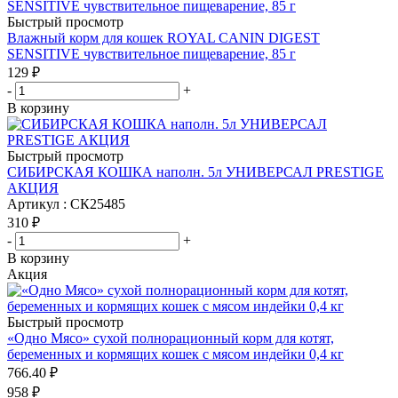
Быстрый просмотр
Влажный корм для кошек ROYAL CANIN DIGEST
SENSITIVE чувствительное пищеварение, 85 г
129
₽
-
+
В корзину
Быстрый просмотр
СИБИРСКАЯ КОШКА наполн. 5л УНИВЕРСАЛ PRESTIGE
АКЦИЯ
Артикул : СК25485
310
₽
-
+
В корзину
Акция
Быстрый просмотр
«Одно Мясо» сухой полнорационный корм для котят,
беременных и кормящих кошек с мясом индейки 0,4 кг
766.40
₽
958
₽