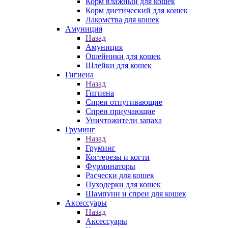
Корм влажный для кошек
Корм диетический для кошек
Лакомства для кошек
Амуниция
Назад
Амуниция
Ошейники для кошек
Шлейки для кошек
Гигиена
Назад
Гигиена
Спреи отпугивающие
Спреи приучающие
Уничтожители запаха
Груминг
Назад
Груминг
Когтерезы и когти
Фурминаторы
Расчески для кошек
Пуходерки для кошек
Шампуни и спреи для кошек
Аксессуары
Назад
Аксессуары