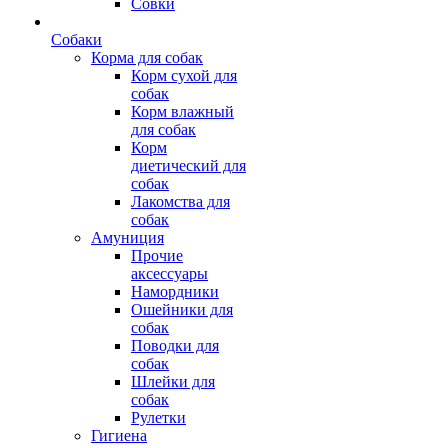
Совки
Собаки
Корма для собак
Корм сухой для
собак
Корм влажный
для собак
Корм
диетический для
собак
Лакомства для
собак
Амуниция
Прочие
аксессуары
Намордники
Ошейники для
собак
Поводки для
собак
Шлейки для
собак
Рулетки
Гигиена