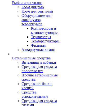
Рыбки и рептилии
Корм для рыб
Корм для рептилий
Оборудование для
аквариумов,
террариумов
Компрессоры и
комплектующие
Термометры
Терморегуляторы
Фильтры
Аквариумная химия
Ветеринарные средства
Витамины и добавки
Средства для ухода за
полостью рта
Прочие ветеринарные
средства
Средства от блох и
клещей
Средства
успокоительные
Средства для ухода за
глазами