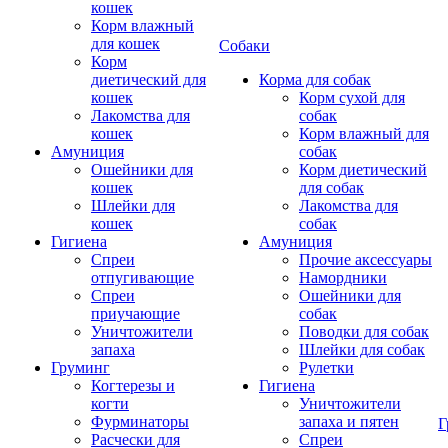
кошек
Корм влажный
для кошек
Собаки
Корм
диетический для
Корма для собак
кошек
Корм сухой для
Лакомства для
собак
кошек
Корм влажный для
Амуниция
собак
Ошейники для
Корм диетический
кошек
для собак
Шлейки для
Лакомства для
кошек
собак
Гигиена
Амуниция
Спреи
Прочие аксессуары
отпугивающие
Намордники
Спреи
Ошейники для
приучающие
собак
Уничтожители
Поводки для собак
запаха
Шлейки для собак
Груминг
Рулетки
Когтерезы и
Гигиена
когти
Уничтожители
Фурминаторы
запаха и пятен
Г
Расчески для
Спреи