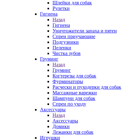
Шлейки для собак
Рулетки
Гигиена
Назад
Гигиена
Уничтожители запаха и пятен
Спреи приучающие
Подгузники
Пеленки
Чистка зубов
Груминг
Назад
Груминг
Когтерезы для собак
Фурминаторы
Расчески и пуходерки для собак
Массажные варежки
Шампуни для собак
Спреи по уходу
Аксессуары
Назад
Аксессуары
Домики
Лежанки для собак
Игрушки