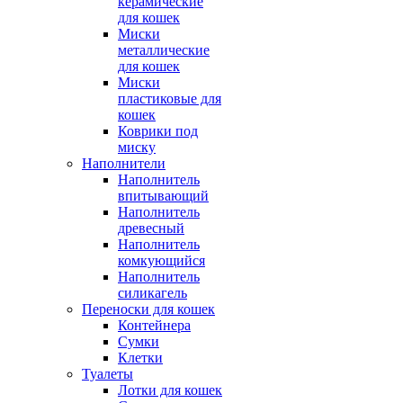
керамические
для кошек
Миски
металлические
для кошек
Миски
пластиковые для
кошек
Коврики под
миску
Наполнители
Наполнитель
впитывающий
Наполнитель
древесный
Наполнитель
комкующийся
Наполнитель
силикагель
Переноски для кошек
Контейнера
Сумки
Клетки
Туалеты
Лотки для кошек