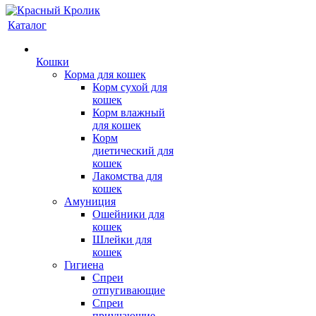
Каталог
Кошки
Корма для кошек
Корм сухой для
кошек
Корм влажный
для кошек
Корм
диетический для
кошек
Лакомства для
кошек
Амуниция
Ошейники для
кошек
Шлейки для
кошек
Гигиена
Спреи
отпугивающие
Спреи
приучающие