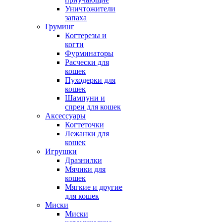
Уничтожители
запаха
Груминг
Когтерезы и
когти
Фурминаторы
Расчески для
кошек
Пуходерки для
кошек
Шампуни и
спреи для кошек
Аксессуары
Когтеточки
Лежанки для
кошек
Игрушки
Дразнилки
Мячики для
кошек
Мягкие и другие
для кошек
Миски
Миски