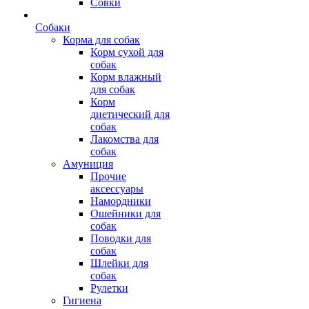
Совки
Собаки
Корма для собак
Корм сухой для
собак
Корм влажный
для собак
Корм
диетический для
собак
Лакомства для
собак
Амуниция
Прочие
аксессуары
Намордники
Ошейники для
собак
Поводки для
собак
Шлейки для
собак
Рулетки
Гигиена