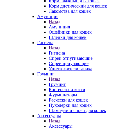
Корм влажный для кошек
Корм диетический для кошек
Лакомства для кошек
Амуниция
Назад
Амуниция
Ошейники для кошек
Шлейки для кошек
Гигиена
Назад
Гигиена
Спреи отпугивающие
Спреи приучающие
Уничтожители запаха
Груминг
Назад
Груминг
Когтерезы и когти
Фурминаторы
Расчески для кошек
Пуходерки для кошек
Шампуни и спреи для кошек
Аксессуары
Назад
Аксессуары