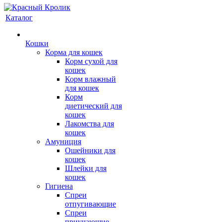
Каталог
Кошки
Корма для кошек
Корм сухой для
кошек
Корм влажный
для кошек
Корм
диетический для
кошек
Лакомства для
кошек
Амуниция
Ошейники для
кошек
Шлейки для
кошек
Гигиена
Спреи
отпугивающие
Спреи
приучающие