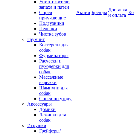
Уничтожители
запаха и пятен
Доставка
Спреи
Акции
Бренды
Ко
и оплата
приучающие
Подгузники
Пеленки
Чистка зубов
Груминг
Когтерезы для
собак
Фурминаторы
Расчески и
пуходерки для
собак
Массажные
варежки
Шампуни для
собак
Спреи по уходу
Аксессуары
Домики
Лежанки для
собак
Игрушки
Грейферы/