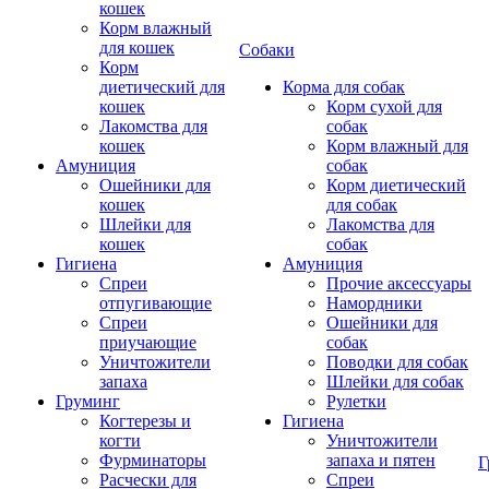
кошек
Корм влажный
для кошек
Собаки
Корм
диетический для
Корма для собак
кошек
Корм сухой для
Лакомства для
собак
кошек
Корм влажный для
Амуниция
собак
Ошейники для
Корм диетический
кошек
для собак
Шлейки для
Лакомства для
кошек
собак
Гигиена
Амуниция
Спреи
Прочие аксессуары
отпугивающие
Намордники
Спреи
Ошейники для
приучающие
собак
Уничтожители
Поводки для собак
запаха
Шлейки для собак
Груминг
Рулетки
Когтерезы и
Гигиена
когти
Уничтожители
Фурминаторы
запаха и пятен
Г
Расчески для
Спреи