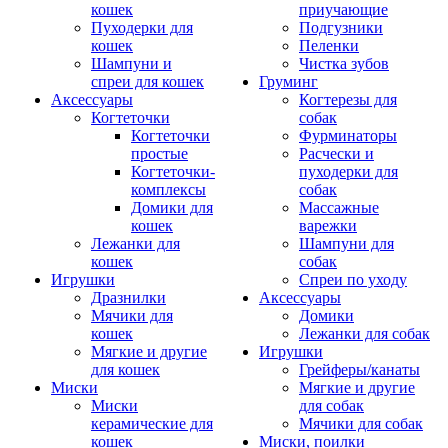
кошек
приучающие
Пуходерки для
Подгузники
кошек
Пеленки
Шампуни и
Чистка зубов
спреи для кошек
Груминг
Аксессуары
Когтерезы для
Когтеточки
собак
Когтеточки
Фурминаторы
простые
Расчески и
Когтеточки-
пуходерки для
комплексы
собак
Домики для
Массажные
кошек
варежки
Лежанки для
Шампуни для
кошек
собак
Игрушки
Спреи по уходу
Дразнилки
Аксессуары
Мячики для
Домики
кошек
Лежанки для собак
Мягкие и другие
Игрушки
для кошек
Грейферы/канаты
Миски
Мягкие и другие
Миски
для собак
керамические для
Мячики для собак
кошек
Миски, поилки