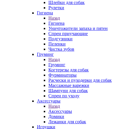
Шлейки для собак
Рулетки
Гигиена
Назад
Гигиена
Уничтожители запаха и пятен
Спреи приучающие
Подгузники
Пеленки
Чистка зубов
Груминг
Назад
Груминг
Когтерезы для собак
Фурминаторы
Расчески и пуходерки для собак
Массажные варежки
Шампуни для собак
Спреи по уходу
Аксессуары
Назад
Аксессуары
Домики
Лежанки для собак
Игрушки