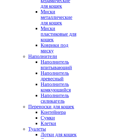
керамические
для кошек
Миски
металлические
для кошек
Миски
пластиковые для
кошек
Коврики под
миску
Наполнители
Наполнитель
впитывающий
Наполнитель
древесный
Наполнитель
комкующийся
Наполнитель
силикагель
Переноски для кошек
Контейнера
Сумки
Клетки
Туалеты
Лотки для кошек