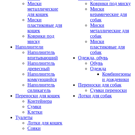
Миски
Коврики под миску
металлические
Миски
для кошек
керамические для
Миски
собак
пластиковые для
Миски
кошек
металлические для
Коврики под
собак
миску
Миски
Наполнители
пластиковые для
Наполнитель
собак
впитывающий
Одежда, обувь
Наполнитель
Обувь
древесный
Одежда
Наполнитель
Комбинезоны
комкующийся
и дождевики
Наполнитель
Переноски для собак
силикагель
Сумки переноски
Переноски для кошек
Лотки для собак
Контейнера
Сумки
Клетки
Туалеты
Лотки для кошек
Совки