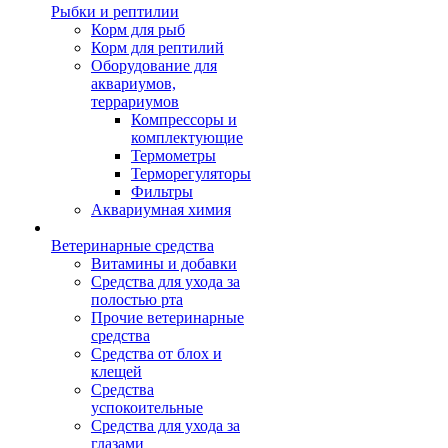
Рыбки и рептилии
Корм для рыб
Корм для рептилий
Оборудование для
аквариумов,
террариумов
Компрессоры и
комплектующие
Термометры
Терморегуляторы
Фильтры
Аквариумная химия
Ветеринарные средства
Витамины и добавки
Средства для ухода за
полостью рта
Прочие ветеринарные
средства
Средства от блох и
клещей
Средства
успокоительные
Средства для ухода за
глазами