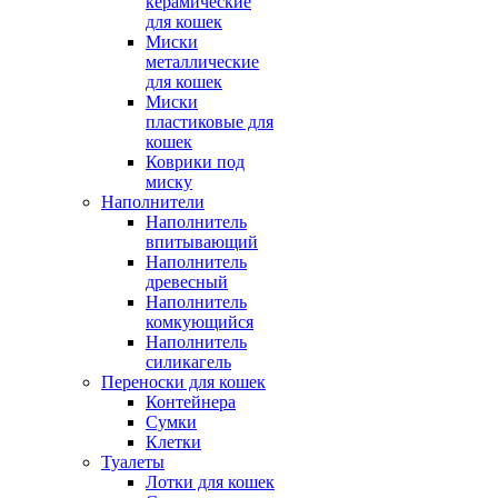
керамические
для кошек
Миски
металлические
для кошек
Миски
пластиковые для
кошек
Коврики под
миску
Наполнители
Наполнитель
впитывающий
Наполнитель
древесный
Наполнитель
комкующийся
Наполнитель
силикагель
Переноски для кошек
Контейнера
Сумки
Клетки
Туалеты
Лотки для кошек