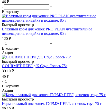
46
₽
-
+
В корзину
Быстрый просмотр
Влажный корм для кошек PRO PLAN чувствительное
пищеварение, индейка в подливе, 85 г
120
₽
-
+
В корзину
Акция
Быстрый просмотр
GOURMET ПЕРЛ д/К Соус Лосось 75г
39.10
₽
46
₽
-
+
В корзину
Акция
Быстрый просмотр
Корм влажный для кошек ГУРМЭ ПЕРЛ, ягненок, соус 75 г
39.10
₽