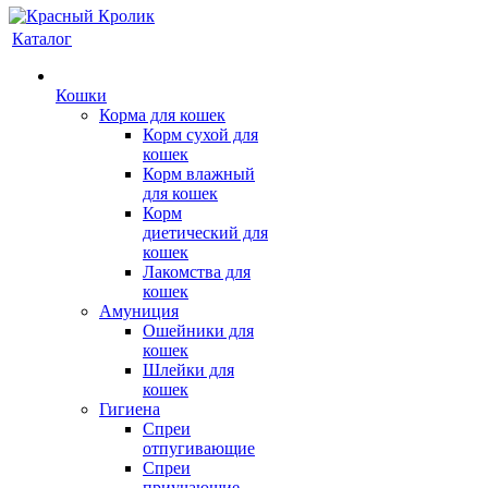
Каталог
Кошки
Корма для кошек
Корм сухой для
кошек
Корм влажный
для кошек
Корм
диетический для
кошек
Лакомства для
кошек
Амуниция
Ошейники для
кошек
Шлейки для
кошек
Гигиена
Спреи
отпугивающие
Спреи
приучающие