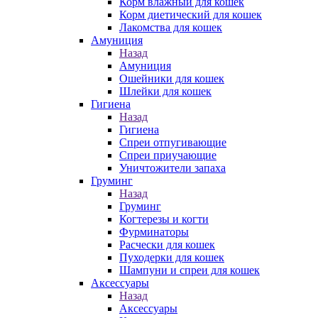
Корм влажный для кошек
Корм диетический для кошек
Лакомства для кошек
Амуниция
Назад
Амуниция
Ошейники для кошек
Шлейки для кошек
Гигиена
Назад
Гигиена
Спреи отпугивающие
Спреи приучающие
Уничтожители запаха
Груминг
Назад
Груминг
Когтерезы и когти
Фурминаторы
Расчески для кошек
Пуходерки для кошек
Шампуни и спреи для кошек
Аксессуары
Назад
Аксессуары