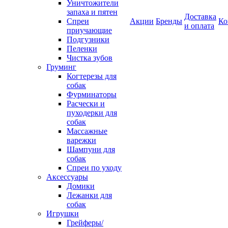
Уничтожители
запаха и пятен
Доставка
Спреи
Акции
Бренды
Ко
и оплата
приучающие
Подгузники
Пеленки
Чистка зубов
Груминг
Когтерезы для
собак
Фурминаторы
Расчески и
пуходерки для
собак
Массажные
варежки
Шампуни для
собак
Спреи по уходу
Аксессуары
Домики
Лежанки для
собак
Игрушки
Грейферы/