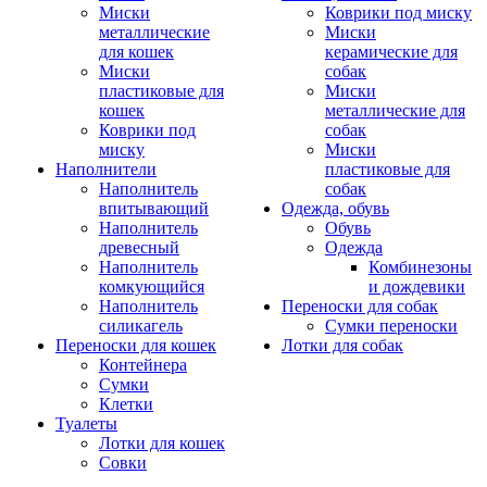
Миски
Коврики под миску
металлические
Миски
для кошек
керамические для
Миски
собак
пластиковые для
Миски
кошек
металлические для
Коврики под
собак
миску
Миски
Наполнители
пластиковые для
Наполнитель
собак
впитывающий
Одежда, обувь
Наполнитель
Обувь
древесный
Одежда
Наполнитель
Комбинезоны
комкующийся
и дождевики
Наполнитель
Переноски для собак
силикагель
Сумки переноски
Переноски для кошек
Лотки для собак
Контейнера
Сумки
Клетки
Туалеты
Лотки для кошек
Совки