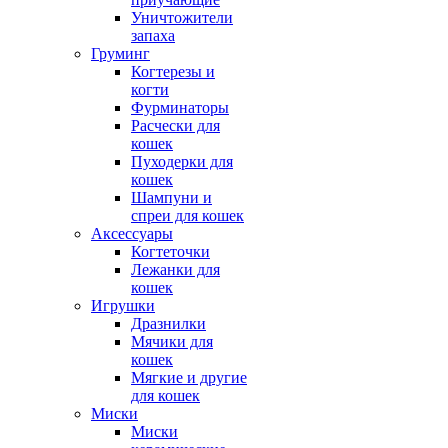
Уничтожители
запаха
Груминг
Когтерезы и
когти
Фурминаторы
Расчески для
кошек
Пуходерки для
кошек
Шампуни и
спреи для кошек
Аксессуары
Когтеточки
Лежанки для
кошек
Игрушки
Дразнилки
Мячики для
кошек
Мягкие и другие
для кошек
Миски
Миски