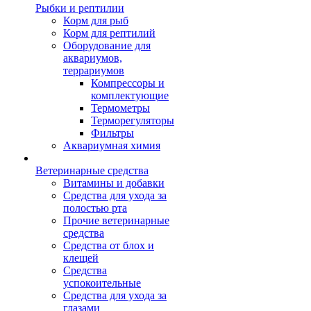
Рыбки и рептилии
Корм для рыб
Корм для рептилий
Оборудование для
аквариумов,
террариумов
Компрессоры и
комплектующие
Термометры
Терморегуляторы
Фильтры
Аквариумная химия
Ветеринарные средства
Витамины и добавки
Средства для ухода за
полостью рта
Прочие ветеринарные
средства
Средства от блох и
клещей
Средства
успокоительные
Средства для ухода за
глазами