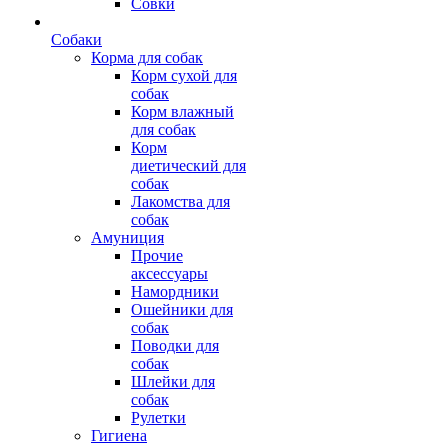
Совки
Собаки
Корма для собак
Корм сухой для
собак
Корм влажный
для собак
Корм
диетический для
собак
Лакомства для
собак
Амуниция
Прочие
аксессуары
Намордники
Ошейники для
собак
Поводки для
собак
Шлейки для
собак
Рулетки
Гигиена