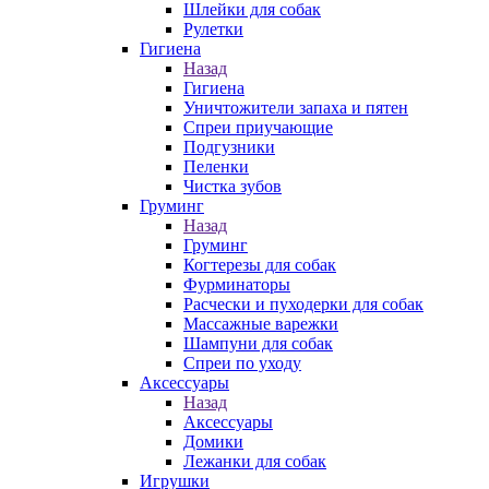
Шлейки для собак
Рулетки
Гигиена
Назад
Гигиена
Уничтожители запаха и пятен
Спреи приучающие
Подгузники
Пеленки
Чистка зубов
Груминг
Назад
Груминг
Когтерезы для собак
Фурминаторы
Расчески и пуходерки для собак
Массажные варежки
Шампуни для собак
Спреи по уходу
Аксессуары
Назад
Аксессуары
Домики
Лежанки для собак
Игрушки