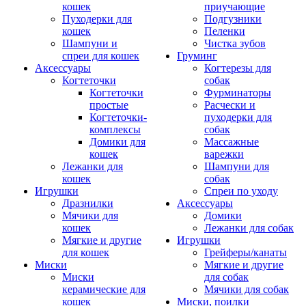
кошек
приучающие
Пуходерки для
Подгузники
кошек
Пеленки
Шампуни и
Чистка зубов
спреи для кошек
Груминг
Аксессуары
Когтерезы для
Когтеточки
собак
Когтеточки
Фурминаторы
простые
Расчески и
Когтеточки-
пуходерки для
комплексы
собак
Домики для
Массажные
кошек
варежки
Лежанки для
Шампуни для
кошек
собак
Игрушки
Спреи по уходу
Дразнилки
Аксессуары
Мячики для
Домики
кошек
Лежанки для собак
Мягкие и другие
Игрушки
для кошек
Грейферы/канаты
Миски
Мягкие и другие
Миски
для собак
керамические для
Мячики для собак
кошек
Миски, поилки