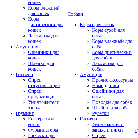
кошек
Корм влажный
для кошек
Собаки
Корм
диетический для
Корма для собак
кошек
Корм сухой для
Лакомства для
собак
кошек
Корм влажный для
Амуниция
собак
Ошейники для
Корм диетический
кошек
для собак
Шлейки для
Лакомства для
кошек
собак
Гигиена
Амуниция
Спреи
Прочие аксессуары
отпугивающие
Намордники
Спреи
Ошейники для
приучающие
собак
Уничтожители
Поводки для собак
запаха
Шлейки для собак
Груминг
Рулетки
Когтерезы и
Гигиена
когти
Уничтожители
Фурминаторы
запаха и пятен
Г
Расчески для
Спреи