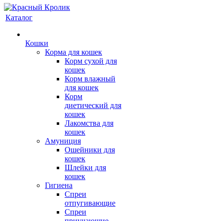
Каталог
Кошки
Корма для кошек
Корм сухой для
кошек
Корм влажный
для кошек
Корм
диетический для
кошек
Лакомства для
кошек
Амуниция
Ошейники для
кошек
Шлейки для
кошек
Гигиена
Спреи
отпугивающие
Спреи
приучающие