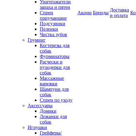
Уничтожители
запаха и пятен
Доставка
Спреи
Акции
Бренды
Ко
и оплата
приучающие
Подгузники
Пеленки
Чистка зубов
Груминг
Когтерезы для
собак
Фурминаторы
Расчески и
пуходерки для
собак
Массажные
варежки
Шампуни для
собак
Спреи по уходу
Аксессуары
Домики
Лежанки для
собак
Игрушки
Грейферы/