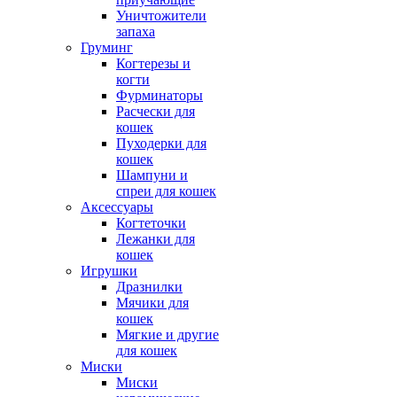
Уничтожители
запаха
Груминг
Когтерезы и
когти
Фурминаторы
Расчески для
кошек
Пуходерки для
кошек
Шампуни и
спреи для кошек
Аксессуары
Когтеточки
Лежанки для
кошек
Игрушки
Дразнилки
Мячики для
кошек
Мягкие и другие
для кошек
Миски
Миски