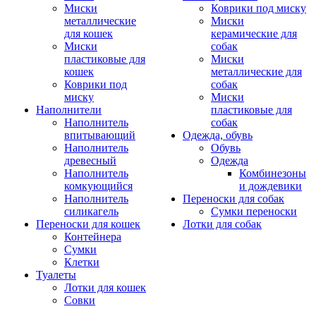
Миски
Коврики под миску
металлические
Миски
для кошек
керамические для
Миски
собак
пластиковые для
Миски
кошек
металлические для
Коврики под
собак
миску
Миски
Наполнители
пластиковые для
Наполнитель
собак
впитывающий
Одежда, обувь
Наполнитель
Обувь
древесный
Одежда
Наполнитель
Комбинезоны
комкующийся
и дождевики
Наполнитель
Переноски для собак
силикагель
Сумки переноски
Переноски для кошек
Лотки для собак
Контейнера
Сумки
Клетки
Туалеты
Лотки для кошек
Совки