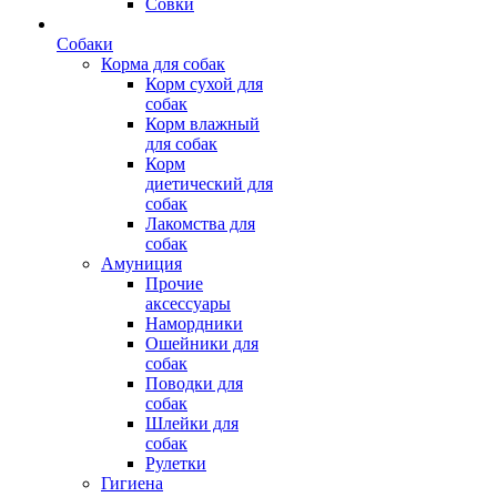
Совки
Собаки
Корма для собак
Корм сухой для
собак
Корм влажный
для собак
Корм
диетический для
собак
Лакомства для
собак
Амуниция
Прочие
аксессуары
Намордники
Ошейники для
собак
Поводки для
собак
Шлейки для
собак
Рулетки
Гигиена