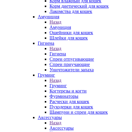
Корм влажный для кошек
Корм диетический для кошек
Лакомства для кошек
Амуниция
Назад
Амуниция
Ошейники для кошек
Шлейки для кошек
Гигиена
Назад
Гигиена
Спреи отпугивающие
Спреи приучающие
Уничтожители запаха
Груминг
Назад
Груминг
Когтерезы и когти
Фурминаторы
Расчески для кошек
Пуходерки для кошек
Шампуни и спреи для кошек
Аксессуары
Назад
Аксессуары