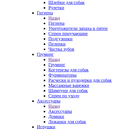
Шлейки для собак
Рулетки
Гигиена
Назад
Гигиена
Уничтожители запаха и пятен
Спреи приучающие
Подгузники
Пеленки
Чистка зубов
Груминг
Назад
Груминг
Когтерезы для собак
Фурминаторы
Расчески и пуходерки для собак
Массажные варежки
Шампуни для собак
Спреи по уходу
Аксессуары
Назад
Аксессуары
Домики
Лежанки для собак
Игрушки