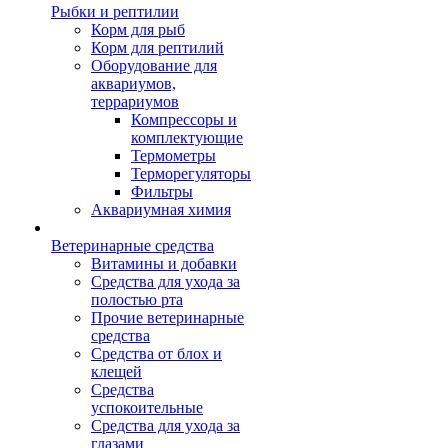
Рыбки и рептилии
Корм для рыб
Корм для рептилий
Оборудование для
аквариумов,
террариумов
Компрессоры и
комплектующие
Термометры
Терморегуляторы
Фильтры
Аквариумная химия
Ветеринарные средства
Витамины и добавки
Средства для ухода за
полостью рта
Прочие ветеринарные
средства
Средства от блох и
клещей
Средства
успокоительные
Средства для ухода за
глазами