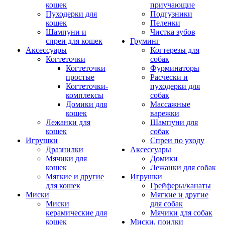
кошек
приучающие
Пуходерки для
Подгузники
кошек
Пеленки
Шампуни и
Чистка зубов
спреи для кошек
Груминг
Аксессуары
Когтерезы для
Когтеточки
собак
Когтеточки
Фурминаторы
простые
Расчески и
Когтеточки-
пуходерки для
комплексы
собак
Домики для
Массажные
кошек
варежки
Лежанки для
Шампуни для
кошек
собак
Игрушки
Спреи по уходу
Дразнилки
Аксессуары
Мячики для
Домики
кошек
Лежанки для собак
Мягкие и другие
Игрушки
для кошек
Грейферы/канаты
Миски
Мягкие и другие
Миски
для собак
керамические для
Мячики для собак
кошек
Миски, поилки