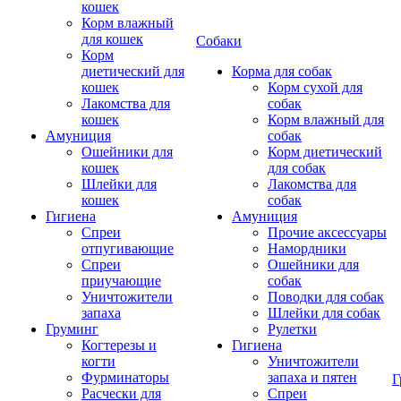
кошек
Корм влажный
для кошек
Собаки
Корм
диетический для
Корма для собак
кошек
Корм сухой для
Лакомства для
собак
кошек
Корм влажный для
Амуниция
собак
Ошейники для
Корм диетический
кошек
для собак
Шлейки для
Лакомства для
кошек
собак
Гигиена
Амуниция
Спреи
Прочие аксессуары
отпугивающие
Намордники
Спреи
Ошейники для
приучающие
собак
Уничтожители
Поводки для собак
запаха
Шлейки для собак
Груминг
Рулетки
Когтерезы и
Гигиена
когти
Уничтожители
Фурминаторы
запаха и пятен
Г
Расчески для
Спреи