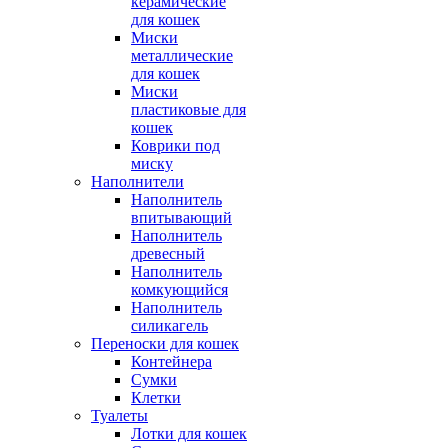
керамические
для кошек
Миски
металлические
для кошек
Миски
пластиковые для
кошек
Коврики под
миску
Наполнители
Наполнитель
впитывающий
Наполнитель
древесный
Наполнитель
комкующийся
Наполнитель
силикагель
Переноски для кошек
Контейнера
Сумки
Клетки
Туалеты
Лотки для кошек