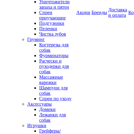
Уничтожители
запаха и пятен
Доставка
Спреи
Акции
Бренды
Ко
и оплата
приучающие
Подгузники
Пеленки
Чистка зубов
Груминг
Когтерезы для
собак
Фурминаторы
Расчески и
пуходерки для
собак
Массажные
варежки
Шампуни для
собак
Спреи по уходу
Аксессуары
Домики
Лежанки для
собак
Игрушки
Грейферы/