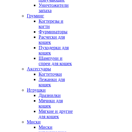
Уничтожители
запаха
Груминг
Когтерезы и
когти
Фурминаторы
Расчески для
кошек
Пуходерки для
кошек
Шампуни и
спреи для кошек
Аксессуары
Когтеточки
Лежанки для
кошек
Игрушки
Дразнилки
Мячики для
кошек
Мягкие и другие
для кошек
Миски
Миски