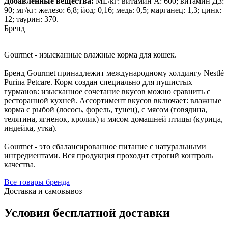
Добавленные вещества:
МЕ/кг: витамин А: 600; витамин Д3:
90; мг/кг: железо: 6,8; йод: 0,16; медь: 0,5; марганец: 1,3; цинк:
12; таурин: 370.
Бренд
Gourmet - изысканные влажные корма для кошек.
Бренд Gourmet принадлежит международному холдингу Nestlé
Purina Petcare. Корм создан специально для пушистых
гурманов: изысканное сочетание вкусов можно сравнить с
ресторанной кухней. Ассортимент вкусов включает: влажные
корма с рыбой (лосось, форель, тунец), с мясом (говядина,
телятина, ягненок, кролик) и мясом домашней птицы (курица,
индейка, утка).
Gourmet - это сбалансированное питание с натуральными
ингредиентами. Вся продукция проходит строгий контроль
качества.
Все товары бренда
Доставка и самовывоз
Условия бесплатной доставки