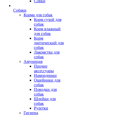
Совки
Собаки
Корма для собак
Корм сухой для
собак
Корм влажный
для собак
Корм
диетический для
собак
Лакомства для
собак
Амуниция
Прочие
аксессуары
Намордники
Ошейники для
собак
Поводки для
собак
Шлейки для
собак
Рулетки
Гигиена