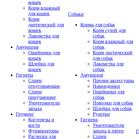
кошек
Корм влажный
для кошек
Собаки
Корм
диетический для
Корма для собак
кошек
Корм сухой для
Лакомства для
собак
кошек
Корм влажный для
Амуниция
собак
Ошейники для
Корм диетический
кошек
для собак
Шлейки для
Лакомства для
кошек
собак
Гигиена
Амуниция
Спреи
Прочие аксессуары
отпугивающие
Намордники
Спреи
Ошейники для
приучающие
собак
Уничтожители
Поводки для собак
запаха
Шлейки для собак
Груминг
Рулетки
Когтерезы и
Гигиена
когти
Уничтожители
Фурминаторы
запаха и пятен
Г
Расчески для
Спреи