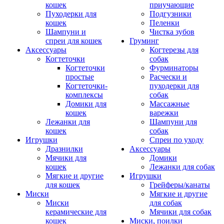
кошек
приучающие
Пуходерки для
Подгузники
кошек
Пеленки
Шампуни и
Чистка зубов
спреи для кошек
Груминг
Аксессуары
Когтерезы для
Когтеточки
собак
Когтеточки
Фурминаторы
простые
Расчески и
Когтеточки-
пуходерки для
комплексы
собак
Домики для
Массажные
кошек
варежки
Лежанки для
Шампуни для
кошек
собак
Игрушки
Спреи по уходу
Дразнилки
Аксессуары
Мячики для
Домики
кошек
Лежанки для собак
Мягкие и другие
Игрушки
для кошек
Грейферы/канаты
Миски
Мягкие и другие
Миски
для собак
керамические для
Мячики для собак
кошек
Миски, поилки