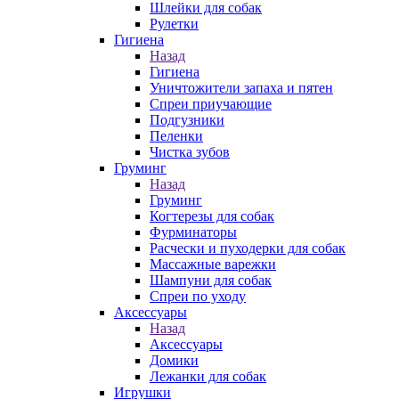
Шлейки для собак
Рулетки
Гигиена
Назад
Гигиена
Уничтожители запаха и пятен
Спреи приучающие
Подгузники
Пеленки
Чистка зубов
Груминг
Назад
Груминг
Когтерезы для собак
Фурминаторы
Расчески и пуходерки для собак
Массажные варежки
Шампуни для собак
Спреи по уходу
Аксессуары
Назад
Аксессуары
Домики
Лежанки для собак
Игрушки