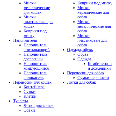
Миски
Коврики под миску
металлические
Миски
для кошек
керамические для
Миски
собак
пластиковые для
Миски
кошек
металлические для
Коврики под
собак
миску
Миски
Наполнители
пластиковые для
Наполнитель
собак
впитывающий
Одежда, обувь
Наполнитель
Обувь
древесный
Одежда
Наполнитель
Комбинезоны
комкующийся
и дождевики
Наполнитель
Переноски для собак
силикагель
Сумки переноски
Переноски для кошек
Лотки для собак
Контейнера
Сумки
Клетки
Туалеты
Лотки для кошек
Совки