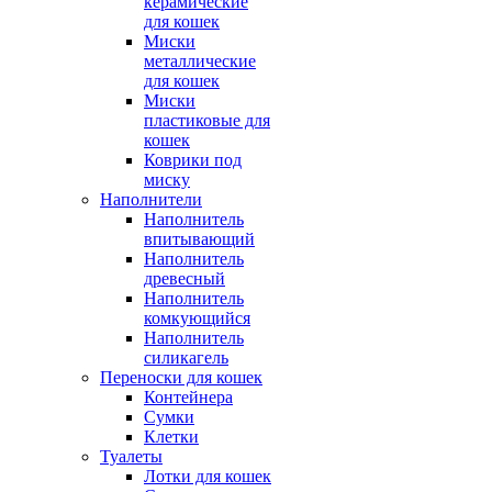
керамические
для кошек
Миски
металлические
для кошек
Миски
пластиковые для
кошек
Коврики под
миску
Наполнители
Наполнитель
впитывающий
Наполнитель
древесный
Наполнитель
комкующийся
Наполнитель
силикагель
Переноски для кошек
Контейнера
Сумки
Клетки
Туалеты
Лотки для кошек