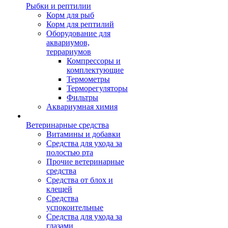
Рыбки и рептилии
Корм для рыб
Корм для рептилий
Оборудование для
аквариумов,
террариумов
Компрессоры и
комплектующие
Термометры
Терморегуляторы
Фильтры
Аквариумная химия
Ветеринарные средства
Витамины и добавки
Средства для ухода за
полостью рта
Прочие ветеринарные
средства
Средства от блох и
клещей
Средства
успокоительные
Средства для ухода за
глазами