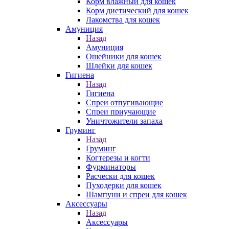
Корм влажный для кошек
Корм диетический для кошек
Лакомства для кошек
Амуниция
Назад
Амуниция
Ошейники для кошек
Шлейки для кошек
Гигиена
Назад
Гигиена
Спреи отпугивающие
Спреи приучающие
Уничтожители запаха
Груминг
Назад
Груминг
Когтерезы и когти
Фурминаторы
Расчески для кошек
Пуходерки для кошек
Шампуни и спреи для кошек
Аксессуары
Назад
Аксессуары