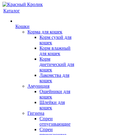
Каталог
Кошки
Корма для кошек
Корм сухой для
кошек
Корм влажный
для кошек
Корм
диетический для
кошек
Лакомства для
кошек
Амуниция
Ошейники для
кошек
Шлейки для
кошек
Гигиена
Спреи
отпугивающие
Спреи
приучающие