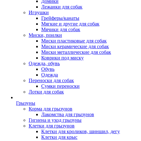
Домики
Лежанки для собак
Игрушки
Грейферы/канаты
Мягкие и другие для собак
Мячики для собак
Миски, поилки
Миски пластиковые для собак
Миски керамические для собак
Миски металлические для собак
Коврики под миску
Одежда, обувь
Обувь
Одежда
Переноски для собак
Сумки переноски
Лотки для собак
Грызуны
Корма для грызунов
Лакомства для грызунов
Гигиена и уход грызуны
Клетки для грызунов
Клетки для кроликов, шиншил, дегу
Клетки для крыс