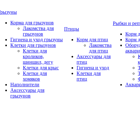
Грызуны
Корма для грызунов
Рыбки и ре
Лакомства для
Птицы
грызунов
Корм д
Гигиена и уход грызуны
Корм для птиц
Корм д
Клетки для грызунов
Лакомства
Обору
Клетки для
для птиц
аквари
кроликов,
Аксессуары для
шиншил, дегу
птиц
Клетки для крыс
Гигиена и уход
Клетки для
Клетки для
хомяков
птиц
Наполнители
Аквар
Аксессуары для
грызунов