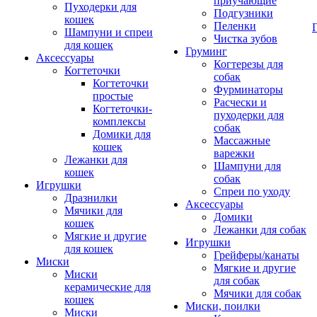
приучающие
Пуходерки для
Подгузники
кошек
Пеленки
Шампуни и спреи
Чистка зубов
для кошек
Груминг
Аксессуары
Когтерезы для
Когтеточки
собак
Когтеточки
Фурминаторы
простые
Расчески и
Когтеточки-
пуходерки для
комплексы
собак
Домики для
Массажные
кошек
варежки
Лежанки для
Шампуни для
кошек
собак
Игрушки
Спреи по уходу
Дразнилки
Аксессуары
Мячики для
Домики
кошек
Лежанки для собак
Мягкие и другие
Игрушки
для кошек
Грейферы/канаты
Миски
Мягкие и другие
Миски
для собак
керамические для
Мячики для собак
кошек
Миски, поилки
Миски