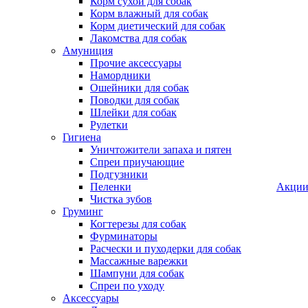
Корм сухой для собак
Корм влажный для собак
Корм диетический для собак
Лакомства для собак
Амуниция
Прочие аксессуары
Намордники
Ошейники для собак
Поводки для собак
Шлейки для собак
Рулетки
Гигиена
Уничтожители запаха и пятен
Спреи приучающие
Подгузники
Пеленки
Акци
Чистка зубов
Груминг
Когтерезы для собак
Фурминаторы
Расчески и пуходерки для собак
Массажные варежки
Шампуни для собак
Спреи по уходу
Аксессуары