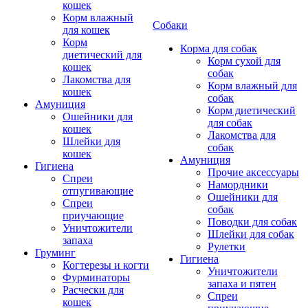
кошек
Корм влажный
Собаки
для кошек
Корм
Корма для собак
диетический для
Корм сухой для
кошек
собак
Лакомства для
Корм влажный для
кошек
собак
Амуниция
Корм диетический
Ошейники для
для собак
кошек
Лакомства для
Шлейки для
собак
кошек
Амуниция
Гигиена
Прочие аксессуары
Спреи
Намордники
отпугивающие
Ошейники для
Спреи
собак
приучающие
Поводки для собак
Уничтожители
Шлейки для собак
запаха
Рулетки
Груминг
Гигиена
Когтерезы и когти
Уничтожители
Фурминаторы
запаха и пятен
Расчески для
Спреи
кошек