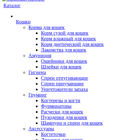
Каталог
Кошки
Корма для кошек
Корм сухой для кошек
Корм влажный для кошек
Корм диетический для кошек
Лакомства для кошек
Амуниция
Ошейники для кошек
Шлейки для кошек
Гигиена
Спреи отпугивающие
Спреи приучающие
Уничтожители запаха
Груминг
Когтерезы и когти
Фурминаторы
Расчески для кошек
Пуходерки для кошек
Шампуни и спреи для кошек
Аксессуары
Когтеточки
Лежанки для кошек