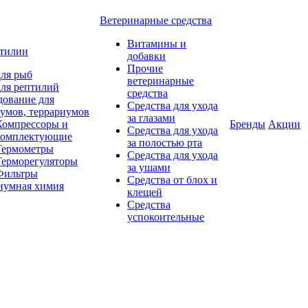
Ветеринарные средства
Витамины и
птилии
добавки
Прочие
ля рыб
ветеринарные
ля рептилий
средства
дование для
Средства для ухода
умов, террариумов
за глазами
Компрессоры и
Бренды
Акции
Средства для ухода
комплектующие
за полостью рта
Термометры
Средства для ухода
Терморегуляторы
за ушами
Фильтры
Средства от блох и
иумная химия
клещей
Средства
успокоительные