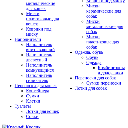
Коврики под миску
металлические
Миски
для кошек
керамические для
Миски
собак
пластиковые для
Миски
кошек
металлические для
Коврики под
собак
миску
Миски
Наполнители
пластиковые для
Наполнитель
собак
впитывающий
Одежда, обувь
Наполнитель
Обувь
древесный
Одежда
Наполнитель
Комбинезоны
комкующийся
и дождевики
Наполнитель
Переноски для собак
силикагель
Сумки переноски
Переноски для кошек
Лотки для собак
Контейнера
Сумки
Клетки
Туалеты
Лотки для кошек
Совки