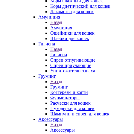
Корм влажный для кошек
Корм диетический для кошек
Лакомства для кошек
Амуниция
Назад
Амуниция
Ошейники для кошек
Шлейки для кошек
Гигиена
Назад
Гигиена
Спреи отпугивающие
Спреи приучающие
Уничтожители запаха
Груминг
Назад
Груминг
Когтерезы и когти
Фурминаторы
Расчески для кошек
Пуходерки для кошек
Шампуни и спреи для кошек
Аксессуары
Назад
Аксессуары