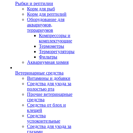
Рыбки и рептилии
Корм для рыб
Корм для рептилий
Оборудование для
аквариумов,
террариумов
Компрессоры и
комплектующие
Термометры
Терморегуляторы
Фильтры
Аквариумная химия
Ветеринарные средства
Витамины и добавки
Средства для ухода за
полостью рта
Прочие ветеринарные
средства
Средства от блох и
клещей
Средства
успокоительные
Средства для ухода за
глазами