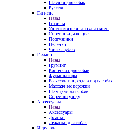
Шлейки для собак
Рулетки
Гигиена
Назад
Гигиена
Уничтожители запаха и пятен
Спреи приучающие
Подгузники
Пеленки
Чистка зубов
Груминг
Назад
Груминг
Когтерезы для собак
Фурминаторы
Расчески и пуходерки для собак
Массажные варежки
Шампуни для собак
Спреи по уходу
Аксессуары
Назад
Аксессуары
Домики
Лежанки для собак
Игрушки