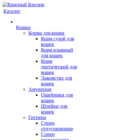
Каталог
Кошки
Корма для кошек
Корм сухой для
кошек
Корм влажный
для кошек
Корм
диетический для
кошек
Лакомства для
кошек
Амуниция
Ошейники для
кошек
Шлейки для
кошек
Гигиена
Спреи
отпугивающие
Спреи
приучающие