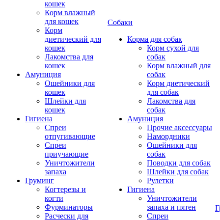
кошек
Корм влажный
для кошек
Собаки
Корм
диетический для
Корма для собак
кошек
Корм сухой для
Лакомства для
собак
кошек
Корм влажный для
Амуниция
собак
Ошейники для
Корм диетический
кошек
для собак
Шлейки для
Лакомства для
кошек
собак
Гигиена
Амуниция
Спреи
Прочие аксессуары
отпугивающие
Намордники
Спреи
Ошейники для
приучающие
собак
Уничтожители
Поводки для собак
запаха
Шлейки для собак
Груминг
Рулетки
Когтерезы и
Гигиена
когти
Уничтожители
Фурминаторы
запаха и пятен
Г
Расчески для
Спреи