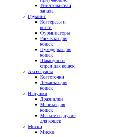
Уничтожители
запаха
Груминг
Когтерезы и
когти
Фурминаторы
Расчески для
кошек
Пуходерки для
кошек
Шампуни и
спреи для кошек
Аксессуары
Когтеточки
Лежанки для
кошек
Игрушки
Дразнилки
Мячики для
кошек
Мягкие и другие
для кошек
Миски
Миски