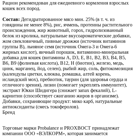
Рацион рекомендован для ежедневного кормления взрослых
кошек всех пород.
Состав:
Дегидратированное мясо мин. 25% (в т. ч. из
говядины не менее 8%), рис, ячмень, протеины растительного
происхождения, жир животный, горох, гидролизованный
белок из кролика, натуральные вкусоароматические добавки,
жом свекловичный, пивные дрожжи (источник витаминов
группы В), льняное семя (источник Омега-3 и Омега-6
жирных кислот), яичный порошок, витаминно-минеральная
добавка для кошек (витамины А, D3, Е, В1, В2, В3, В4, В5,
В6, В9 (фолиевая кислота), В12, Н (биотин), железо, медь,
цинк, марганец, йод, селен), рыбий жир, соль, фитокомозиция
(календулы цветки, клюква, ромашка, алтей корень,
исландский мох), пребиотик, таурин (для здоровья сердца и
отличного зрения), лизин (помогает укреплять иммунитет),
экстракт Юкки Шидигера (снижает запах фекалий), L-
карнитин (способствует сжиганию жиров в организме).
Добавки, сохраняющие продукт: мико карб, натуральные
антиоксиданты (смесь токоферолов).
Бренд
Торговые марки Probalance и PROХВОСТ принадлежат
компании ООО «ВЭЛКОРМ», которая занимается