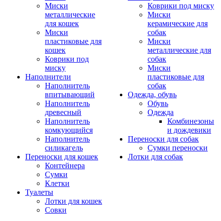
Миски
Коврики под миску
металлические
Миски
для кошек
керамические для
Миски
собак
пластиковые для
Миски
кошек
металлические для
Коврики под
собак
миску
Миски
Наполнители
пластиковые для
Наполнитель
собак
впитывающий
Одежда, обувь
Наполнитель
Обувь
древесный
Одежда
Наполнитель
Комбинезоны
комкующийся
и дождевики
Наполнитель
Переноски для собак
силикагель
Сумки переноски
Переноски для кошек
Лотки для собак
Контейнера
Сумки
Клетки
Туалеты
Лотки для кошек
Совки