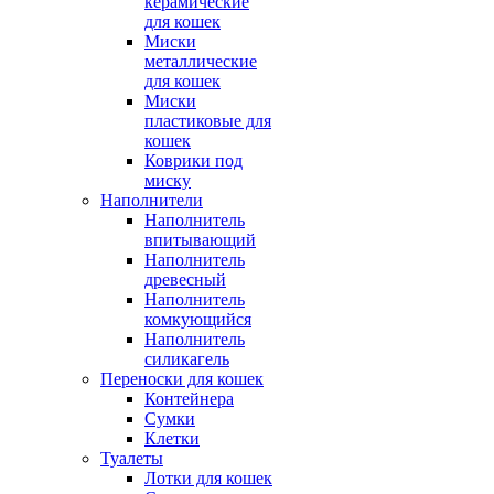
керамические
для кошек
Миски
металлические
для кошек
Миски
пластиковые для
кошек
Коврики под
миску
Наполнители
Наполнитель
впитывающий
Наполнитель
древесный
Наполнитель
комкующийся
Наполнитель
силикагель
Переноски для кошек
Контейнера
Сумки
Клетки
Туалеты
Лотки для кошек