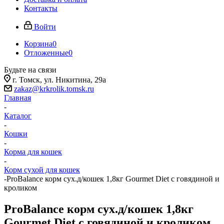
Контакты
Войти
Корзина
0
Отложенные
0
Будьте на связи
г. Томск, ​ул. Никитина, 29а
zakaz@krkrolik.tomsk.ru
Главная
-
Каталог
-
Кошки
-
Корма для кошек
-
Корм сухой для кошек
-
ProBalance корм сух.д/кошек 1,8кг Gourmet Diet с говядиной и
кроликом
ProBalance корм сух.д/кошек 1,8кг
Gourmet Diet с говядиной и кроликом