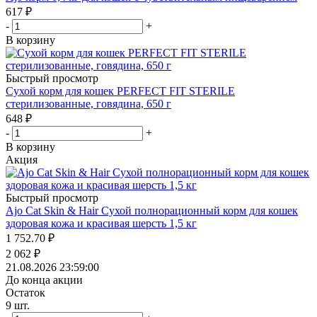
617
₽
-
+
В корзину
Быстрый просмотр
Сухой корм для кошек PERFECT FIT STERILE
стерилизованные, говядина, 650 г
648
₽
-
+
В корзину
Акция
Быстрый просмотр
Ajo Cat Skin & Hair Сухой полнорационный корм для кошек
здоровая кожа и красивая шерсть 1,5 кг
1 752.70
₽
2 062
₽
21.08.2026 23:59:00
До конца акции
Остаток
9
шт.