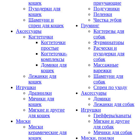
кошек
приучающие
Пуходерки для
Подгузники
кошек
Пеленки
Шампуни и
Чистка зубов
спреи для кошек
Груминг
Аксессуары
Когтерезы для
Когтеточки
собак
Когтеточки
Фурминаторы
простые
Расчески и
Когтеточки-
пуходерки для
комплексы
собак
Домики для
Массажные
кошек
варежки
Лежанки для
Шампуни для
кошек
собак
Игрушки
Спреи по уходу
Дразнилки
Аксессуары
Мячики для
Домики
кошек
Лежанки для собак
Мягкие и другие
Игрушки
для кошек
Грейферы/канаты
Миски
Мягкие и другие
Миски
для собак
керамические для
Мячики для собак
кошек
Миски, поилки