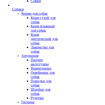
Совки
Собаки
Корма для собак
Корм сухой для
собак
Корм влажный
для собак
Корм
диетический для
собак
Лакомства для
собак
Амуниция
Прочие
аксессуары
Намордники
Ошейники для
собак
Поводки для
собак
Шлейки для
собак
Рулетки
Гигиена