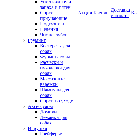
Уничтожители
запаха и пятен
Доставка
Спреи
Акции
Бренды
Ко
и оплата
приучающие
Подгузники
Пеленки
Чистка зубов
Груминг
Когтерезы для
собак
Фурминаторы
Расчески и
пуходерки для
собак
Массажные
варежки
Шампуни для
собак
Спреи по уходу
Аксессуары
Домики
Лежанки для
собак
Игрушки
Грейферы/