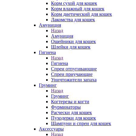
Корм сухой для кошек
Корм влажный для кошек
Корм диетический для кошек
Лакомства для кошек
Амуниция
Назад
Амуниция
Ошейники для кошек
Шлейки для кошек
Гигиена
Назад
Гигиена
Спреи отпугивающие
Спреи приучающие
Уничтожители запаха
Груминг
Назад
Груминг
Когтерезы и когти
Фурминаторы
Расчески для кошек
Пуходерки для кошек
Шампуни и спреи для кошек
Аксессуары
Назад