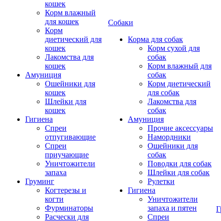
кошек
Корм влажный
для кошек
Собаки
Корм
диетический для
Корма для собак
кошек
Корм сухой для
Лакомства для
собак
кошек
Корм влажный для
Амуниция
собак
Ошейники для
Корм диетический
кошек
для собак
Шлейки для
Лакомства для
кошек
собак
Гигиена
Амуниция
Спреи
Прочие аксессуары
отпугивающие
Намордники
Спреи
Ошейники для
приучающие
собак
Уничтожители
Поводки для собак
запаха
Шлейки для собак
Груминг
Рулетки
Когтерезы и
Гигиена
когти
Уничтожители
Фурминаторы
запаха и пятен
Г
Расчески для
Спреи