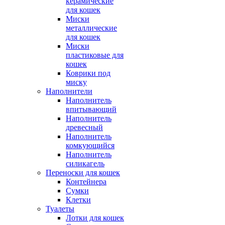
керамические
для кошек
Миски
металлические
для кошек
Миски
пластиковые для
кошек
Коврики под
миску
Наполнители
Наполнитель
впитывающий
Наполнитель
древесный
Наполнитель
комкующийся
Наполнитель
силикагель
Переноски для кошек
Контейнера
Сумки
Клетки
Туалеты
Лотки для кошек