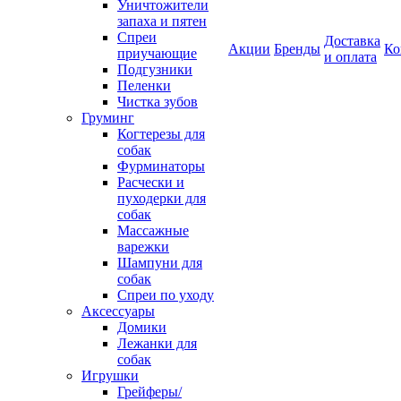
Уничтожители
запаха и пятен
Спреи
Доставка
Акции
Бренды
Ко
приучающие
и оплата
Подгузники
Пеленки
Чистка зубов
Груминг
Когтерезы для
собак
Фурминаторы
Расчески и
пуходерки для
собак
Массажные
варежки
Шампуни для
собак
Спреи по уходу
Аксессуары
Домики
Лежанки для
собак
Игрушки
Грейферы/