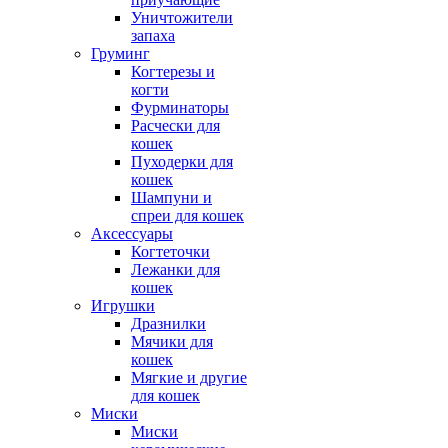
Уничтожители
запаха
Груминг
Когтерезы и
когти
Фурминаторы
Расчески для
кошек
Пуходерки для
кошек
Шампуни и
спреи для кошек
Аксессуары
Когтеточки
Лежанки для
кошек
Игрушки
Дразнилки
Мячики для
кошек
Мягкие и другие
для кошек
Миски
Миски