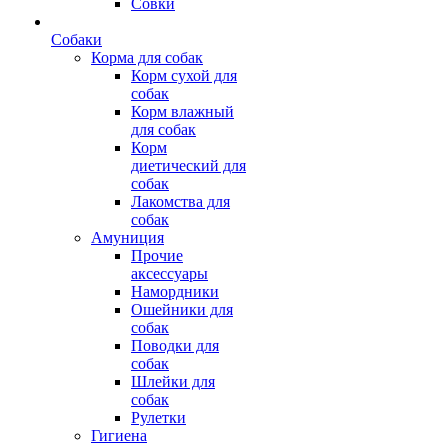
Совки
Собаки
Корма для собак
Корм сухой для
собак
Корм влажный
для собак
Корм
диетический для
собак
Лакомства для
собак
Амуниция
Прочие
аксессуары
Намордники
Ошейники для
собак
Поводки для
собак
Шлейки для
собак
Рулетки
Гигиена