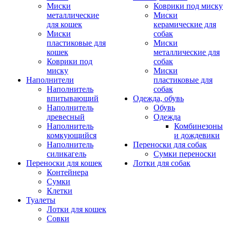
Миски
Коврики под миску
металлические
Миски
для кошек
керамические для
Миски
собак
пластиковые для
Миски
кошек
металлические для
Коврики под
собак
миску
Миски
Наполнители
пластиковые для
Наполнитель
собак
впитывающий
Одежда, обувь
Наполнитель
Обувь
древесный
Одежда
Наполнитель
Комбинезоны
комкующийся
и дождевики
Наполнитель
Переноски для собак
силикагель
Сумки переноски
Переноски для кошек
Лотки для собак
Контейнера
Сумки
Клетки
Туалеты
Лотки для кошек
Совки