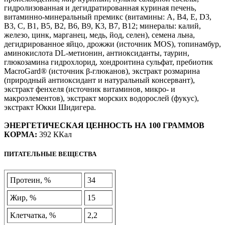
гидролизованная и дегидратированная куриная печень,
витаминно-минеральный премикс (витамины: А, В4, Е, D3,
В3, С, В1, В5, В2, В6, В9, К3, В7, В12; минералы: калий,
железо, цинк, марганец, медь, йод, селен), семена льна,
дегидрированное яйцо, дрожжи (источник MOS), топинамбур,
аминокислота DL-метионин, антиоксиданты, таурин,
глюкозамина гидрохлорид, хондроитина сульфат, пребиотик
MacroGard® (источник β-глюканов), экстракт розмарина
(природный антиоксидант и натуральный консервант),
экстракт фенхеля (источник витаминов, микро- и
макроэлементов), экстракт морских водорослей (фукус),
экстракт Юкки Шидигера.
ЭНЕРГЕТИЧЕСКАЯ ЦЕННОСТЬ НА 100 ГРАММОВ
КОРМА
:
392 ККал
ПИТАТЕЛЬНЫЕ ВЕЩЕСТВА
Протеин, %
34
Жир, %
15
Клетчатка, %
2,2