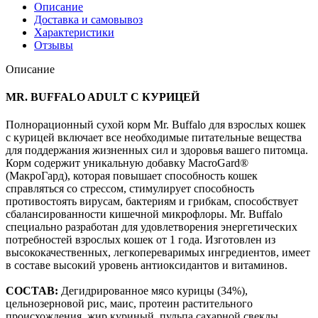
Описание
Доставка и самовывоз
Характеристики
Отзывы
Описание
MR. BUFFALO ADULT С КУРИЦЕЙ
Полнорационный сухой корм Mr. Buffalo для взрослых кошек
с курицей включает все необходимые питательные вещества
для поддержания жизненных сил и здоровья вашего питомца.
Корм содержит уникальную добавку MacroGard®
(МакроГард), которая повышает способность кошек
справляться со стрессом, стимулирует способность
противостоять вирусам, бактериям и грибкам, способствует
сбалансированности кишечной микрофлоры. Mr. Buffalo
специально разработан для удовлетворения энергетических
потребностей взрослых кошек от 1 года. Изготовлен из
высококачественных, легкопереваримых ингредиентов, имеет
в составе высокий уровень антиоксидантов и витаминов.
СОСТАВ:
Дегидрированное мясо курицы (34%),
цельнозерновой рис, маис, протеин растительного
происхождения, жир куриный, пульпа сахарной свеклы,