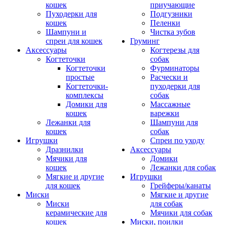
кошек
приучающие
Пуходерки для
Подгузники
кошек
Пеленки
Шампуни и
Чистка зубов
спреи для кошек
Груминг
Аксессуары
Когтерезы для
Когтеточки
собак
Когтеточки
Фурминаторы
простые
Расчески и
Когтеточки-
пуходерки для
комплексы
собак
Домики для
Массажные
кошек
варежки
Лежанки для
Шампуни для
кошек
собак
Игрушки
Спреи по уходу
Дразнилки
Аксессуары
Мячики для
Домики
кошек
Лежанки для собак
Мягкие и другие
Игрушки
для кошек
Грейферы/канаты
Миски
Мягкие и другие
Миски
для собак
керамические для
Мячики для собак
кошек
Миски, поилки