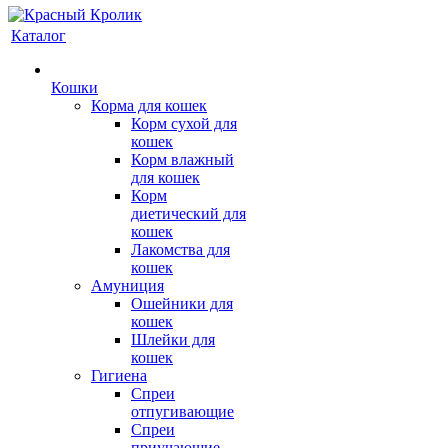
Каталог
Кошки
Корма для кошек
Корм сухой для
кошек
Корм влажный
для кошек
Корм
диетический для
кошек
Лакомства для
кошек
Амуниция
Ошейники для
кошек
Шлейки для
кошек
Гигиена
Спреи
отпугивающие
Спреи
приучающие