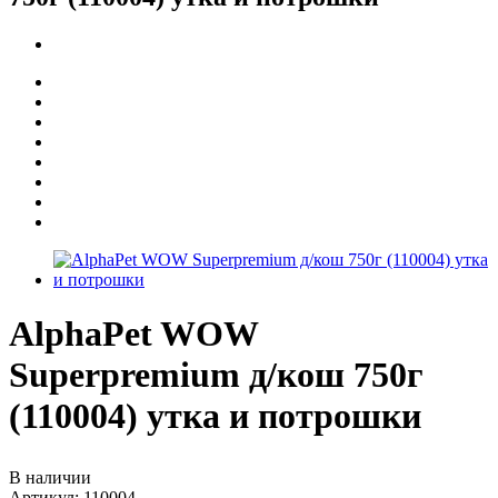
AlphaPet WOW
Superpremium д/кош 750г
(110004) утка и потрошки
В наличии
Артикул:
110004