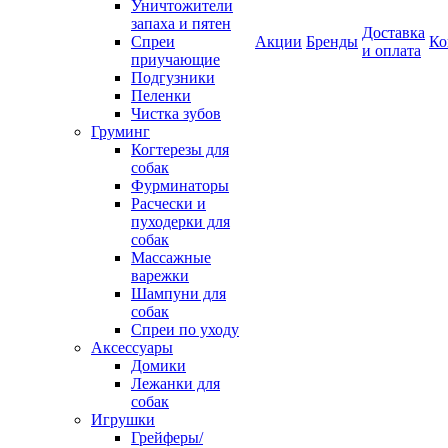
Уничтожители
запаха и пятен
Доставка
Спреи
Акции
Бренды
Ко
и оплата
приучающие
Подгузники
Пеленки
Чистка зубов
Груминг
Когтерезы для
собак
Фурминаторы
Расчески и
пуходерки для
собак
Массажные
варежки
Шампуни для
собак
Спреи по уходу
Аксессуары
Домики
Лежанки для
собак
Игрушки
Грейферы/