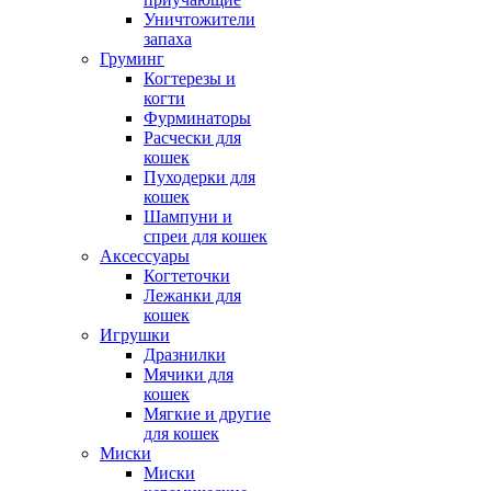
Уничтожители
запаха
Груминг
Когтерезы и
когти
Фурминаторы
Расчески для
кошек
Пуходерки для
кошек
Шампуни и
спреи для кошек
Аксессуары
Когтеточки
Лежанки для
кошек
Игрушки
Дразнилки
Мячики для
кошек
Мягкие и другие
для кошек
Миски
Миски