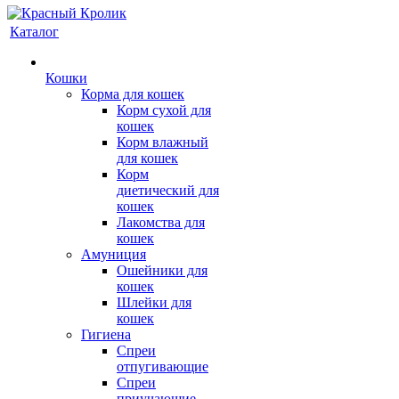
Каталог
Кошки
Корма для кошек
Корм сухой для
кошек
Корм влажный
для кошек
Корм
диетический для
кошек
Лакомства для
кошек
Амуниция
Ошейники для
кошек
Шлейки для
кошек
Гигиена
Спреи
отпугивающие
Спреи
приучающие