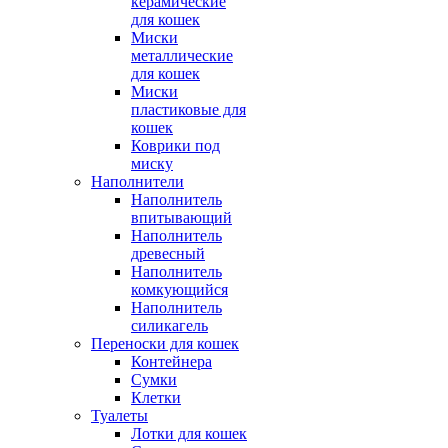
керамические
для кошек
Миски
металлические
для кошек
Миски
пластиковые для
кошек
Коврики под
миску
Наполнители
Наполнитель
впитывающий
Наполнитель
древесный
Наполнитель
комкующийся
Наполнитель
силикагель
Переноски для кошек
Контейнера
Сумки
Клетки
Туалеты
Лотки для кошек