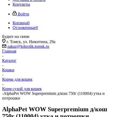
Контакты
Войти
Корзина
0
Отложенные
0
Будьте на связи
г. Томск, ​ул. Никитина, 29а
zakaz@krkrolik.tomsk.ru
Главная
-
Каталог
-
Кошки
-
Корма для кошек
-
Корм сухой для кошек
-
AlphaPet WOW Superpremium д/кош 750г (110004) утка и
потрошки
AlphaPet WOW Superpremium д/кош
750г (110004) утка и потрошки