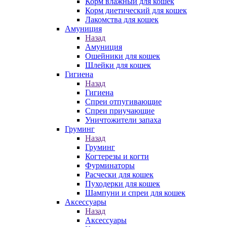
Корм влажный для кошек
Корм диетический для кошек
Лакомства для кошек
Амуниция
Назад
Амуниция
Ошейники для кошек
Шлейки для кошек
Гигиена
Назад
Гигиена
Спреи отпугивающие
Спреи приучающие
Уничтожители запаха
Груминг
Назад
Груминг
Когтерезы и когти
Фурминаторы
Расчески для кошек
Пуходерки для кошек
Шампуни и спреи для кошек
Аксессуары
Назад
Аксессуары