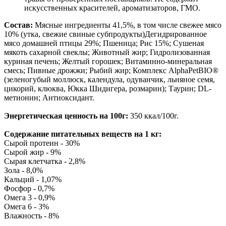
искусственных красителей, ароматизаторов, ГМО.
Состав:
Мясные ингредиенты 41,5%, в том числе свежее мясо
10% (утка, свежие свиные субпродукты)Дегидрированное
мясо домашней птицы 29%; Пшеница; Рис 15%; Сушеная
мякоть сахарной свеклы; Животный жир; Гидролизованная
куриная печень; Желтый горошек; Витаминно-минеральная
смесь; Пивные дрожжи; Рыбий жир; Комплекс AlphaPetBIO®
(зеленогубый моллюск, календула, одуванчик, льняное семя,
цикорий, клюква, Юкка Шидигера, розмарин); Таурин; DL-
метионин; Антиоксидант.
Энергетическая ценность на 100г:
350 ккал/100г.
Содержание питательных веществ на 1 кг:
Сырой протеин - 30%
Сырой жир - 9%
Сырая клетчатка - 2,8%
Зола - 8,0%
Кальций - 1,07%
Фосфор - 0,7%
Омега 3 - 0,9%
Омега 6 - 3%
Влажность - 8%