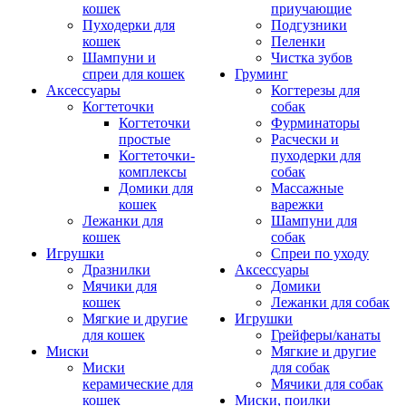
кошек
приучающие
Пуходерки для
Подгузники
кошек
Пеленки
Шампуни и
Чистка зубов
спреи для кошек
Груминг
Аксессуары
Когтерезы для
Когтеточки
собак
Когтеточки
Фурминаторы
простые
Расчески и
Когтеточки-
пуходерки для
комплексы
собак
Домики для
Массажные
кошек
варежки
Лежанки для
Шампуни для
кошек
собак
Игрушки
Спреи по уходу
Дразнилки
Аксессуары
Мячики для
Домики
кошек
Лежанки для собак
Мягкие и другие
Игрушки
для кошек
Грейферы/канаты
Миски
Мягкие и другие
Миски
для собак
керамические для
Мячики для собак
кошек
Миски, поилки