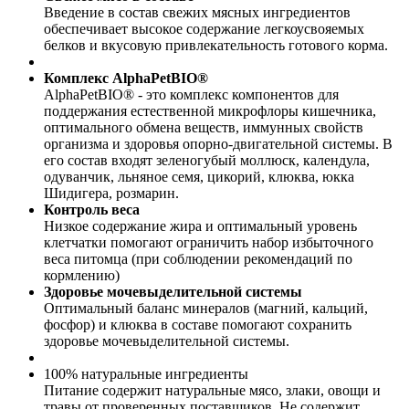
Введение в состав свежих мясных ингредиентов
обеспечивает высокое содержание легкоусвояемых
белков и вкусовую привлекательность готового корма.
Комплекс AlphaPetBIO®
AlphaPetBIO® - это комплекс компонентов для
поддержания естественной микрофлоры кишечника,
оптимального обмена веществ, иммунных свойств
организма и здоровья опорно-двигательной системы. В
его состав входят зеленогубый моллюск, календула,
одуванчик, льняное семя, цикорий, клюква, юкка
Шидигера, розмарин.
Контроль веса
Низкое содержание жира и оптимальный уровень
клетчатки помогают ограничить набор избыточного
веса питомца (при соблюдении рекомендаций по
кормлению)
Здоровье мочевыделительной системы
Оптимальный баланс минералов (магний, кальций,
фосфор) и клюква в составе помогают сохранить
здоровье мочевыделительной системы.
100% натуральные ингредиенты
Питание содержит натуральные мясо, злаки, овощи и
травы от проверенных поставщиков. Не содержит