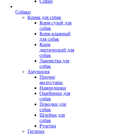
Совки
Собаки
Корма для собак
Корм сухой для
собак
Корм влажный
для собак
Корм
диетический для
собак
Лакомства для
собак
Амуниция
Прочие
аксессуары
Намордники
Ошейники для
собак
Поводки для
собак
Шлейки для
собак
Рулетки
Гигиена