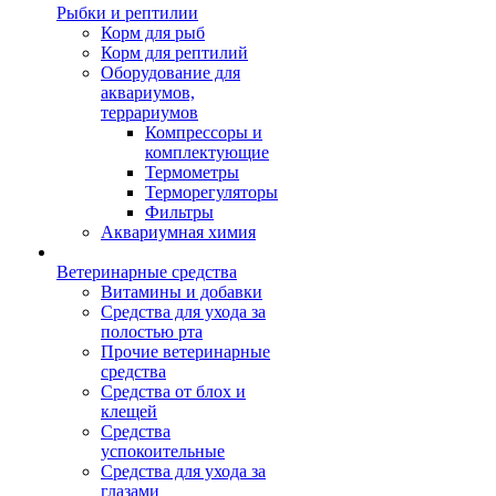
Рыбки и рептилии
Корм для рыб
Корм для рептилий
Оборудование для
аквариумов,
террариумов
Компрессоры и
комплектующие
Термометры
Терморегуляторы
Фильтры
Аквариумная химия
Ветеринарные средства
Витамины и добавки
Средства для ухода за
полостью рта
Прочие ветеринарные
средства
Средства от блох и
клещей
Средства
успокоительные
Средства для ухода за
глазами