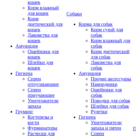
кошек
Корм влажный
для кошек
Собаки
Корм
диетический для
Корма для собак
кошек
Корм сухой для
Лакомства для
собак
кошек
Корм влажный для
Амуниция
собак
Ошейники для
Корм диетический
кошек
для собак
Шлейки для
Лакомства для
кошек
собак
Гигиена
Амуниция
Спреи
Прочие аксессуары
отпугивающие
Намордники
Спреи
Ошейники для
приучающие
собак
Уничтожители
Поводки для собак
запаха
Шлейки для собак
Груминг
Рулетки
Когтерезы и
Гигиена
когти
Уничтожители
Фурминаторы
запаха и пятен
Г
Расчески для
Спреи