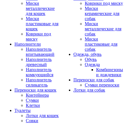
Миски
Коврики под миску
металлические
Миски
для кошек
керамические для
Миски
собак
пластиковые для
Миски
кошек
металлические для
Коврики под
собак
миску
Миски
Наполнители
пластиковые для
Наполнитель
собак
впитывающий
Одежда, обувь
Наполнитель
Обувь
древесный
Одежда
Наполнитель
Комбинезоны
комкующийся
и дождевики
Наполнитель
Переноски для собак
силикагель
Сумки переноски
Переноски для кошек
Лотки для собак
Контейнера
Сумки
Клетки
Туалеты
Лотки для кошек
Совки