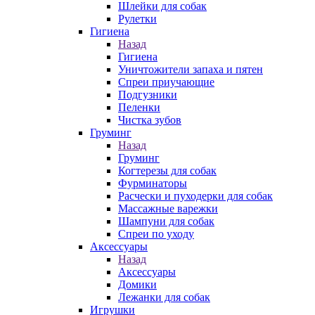
Шлейки для собак
Рулетки
Гигиена
Назад
Гигиена
Уничтожители запаха и пятен
Спреи приучающие
Подгузники
Пеленки
Чистка зубов
Груминг
Назад
Груминг
Когтерезы для собак
Фурминаторы
Расчески и пуходерки для собак
Массажные варежки
Шампуни для собак
Спреи по уходу
Аксессуары
Назад
Аксессуары
Домики
Лежанки для собак
Игрушки