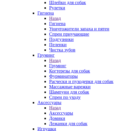
Шлейки для собак
Рулетки
Гигиена
Назад
Гигиена
Уничтожители запаха и пятен
Спреи приучающие
Подгузники
Пеленки
Чистка зубов
Груминг
Назад
Груминг
Когтерезы для собак
Фурминаторы
Расчески и пуходерки для собак
Массажные варежки
Шампуни для собак
Спреи по уходу
Аксессуары
Назад
Аксессуары
Домики
Лежанки для собак
Игрушки