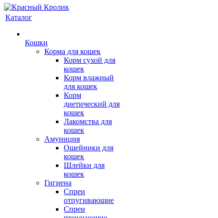
Каталог
Кошки
Корма для кошек
Корм сухой для
кошек
Корм влажный
для кошек
Корм
диетический для
кошек
Лакомства для
кошек
Амуниция
Ошейники для
кошек
Шлейки для
кошек
Гигиена
Спреи
отпугивающие
Спреи
приучающие