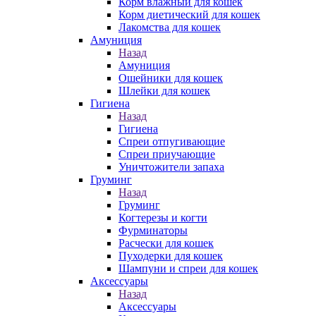
Корм влажный для кошек
Корм диетический для кошек
Лакомства для кошек
Амуниция
Назад
Амуниция
Ошейники для кошек
Шлейки для кошек
Гигиена
Назад
Гигиена
Спреи отпугивающие
Спреи приучающие
Уничтожители запаха
Груминг
Назад
Груминг
Когтерезы и когти
Фурминаторы
Расчески для кошек
Пуходерки для кошек
Шампуни и спреи для кошек
Аксессуары
Назад
Аксессуары