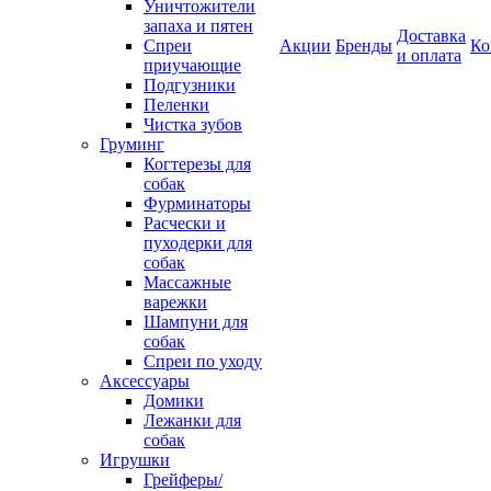
Уничтожители
запаха и пятен
Доставка
Спреи
Акции
Бренды
Ко
и оплата
приучающие
Подгузники
Пеленки
Чистка зубов
Груминг
Когтерезы для
собак
Фурминаторы
Расчески и
пуходерки для
собак
Массажные
варежки
Шампуни для
собак
Спреи по уходу
Аксессуары
Домики
Лежанки для
собак
Игрушки
Грейферы/