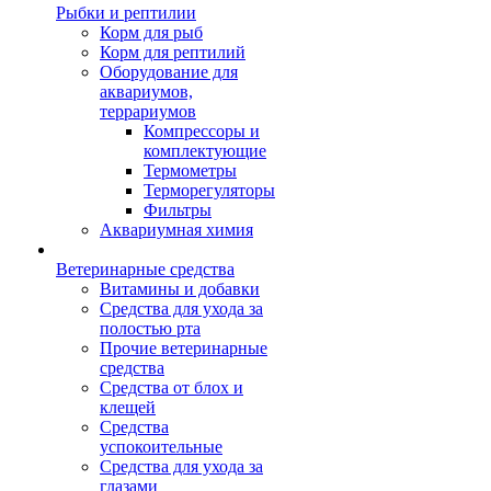
Рыбки и рептилии
Корм для рыб
Корм для рептилий
Оборудование для
аквариумов,
террариумов
Компрессоры и
комплектующие
Термометры
Терморегуляторы
Фильтры
Аквариумная химия
Ветеринарные средства
Витамины и добавки
Средства для ухода за
полостью рта
Прочие ветеринарные
средства
Средства от блох и
клещей
Средства
успокоительные
Средства для ухода за
глазами