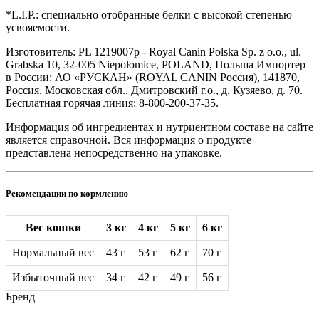
*L.I.P.: специально отобранные белки с высокой степенью
усвояемости.
Изготовитель: PL 1219007p - Royal Canin Polska Sp. z o.o., ul.
Grabska 10, 32-005 Niepołomice, POLAND, Польша Импортер
в России: АО «РУСКАН» (ROYAL CANIN Россия), 141870,
Россия, Московская обл., Дмитровский г.о., д. Кузяево, д. 70.
Бесплатная горячая линия: 8-800-200-37-35.
Информация об ингредиентах и нутриентном составе на сайте
является справочной. Вся информация о продукте
представлена непосредственно на упаковке.
Рекомендации по кормлению
Вес кошки
3 кг
4 кг
5 кг
6 кг
Нормальный вес
43 г
53 г
62 г
70 г
Избыточный вес
34 г
42 г
49 г
56 г
Бренд