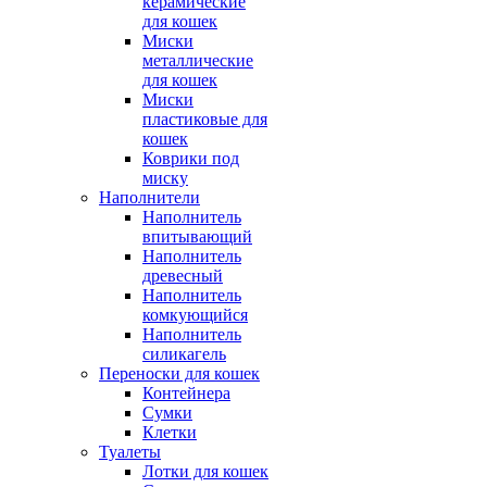
керамические
для кошек
Миски
металлические
для кошек
Миски
пластиковые для
кошек
Коврики под
миску
Наполнители
Наполнитель
впитывающий
Наполнитель
древесный
Наполнитель
комкующийся
Наполнитель
силикагель
Переноски для кошек
Контейнера
Сумки
Клетки
Туалеты
Лотки для кошек