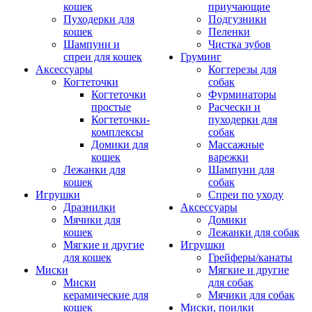
кошек
приучающие
Пуходерки для
Подгузники
кошек
Пеленки
Шампуни и
Чистка зубов
спреи для кошек
Груминг
Аксессуары
Когтерезы для
Когтеточки
собак
Когтеточки
Фурминаторы
простые
Расчески и
Когтеточки-
пуходерки для
комплексы
собак
Домики для
Массажные
кошек
варежки
Лежанки для
Шампуни для
кошек
собак
Игрушки
Спреи по уходу
Дразнилки
Аксессуары
Мячики для
Домики
кошек
Лежанки для собак
Мягкие и другие
Игрушки
для кошек
Грейферы/канаты
Миски
Мягкие и другие
Миски
для собак
керамические для
Мячики для собак
кошек
Миски, поилки