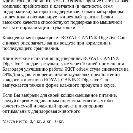
Кроме того, в состав ROYAL CANIN® Digestive Care включен
комплекс пребиотиков и клетчатки (в частности, семя
подорожника), который поддерживает баланс микрофлоры
кишечника и оптимизирует кишечный транзит. Белки
высокого качества способствуют поддержанию мышечной
массы и нормализации стула кошки.
Кольцевидная форма крокет ROYAL CANIN® Digestive Care
снижает риск заглатывания воздуха при кормлении и
последующего срыгивания.
Клинические испытания подтвердили: ROYAL CANIN®
Digestive Care дает результат уже через 10 дней применения.
Благодаря улучшению работы ЖКТ объем стула снижается на
49%.Для удовлетворения индивидуальных предпочтений
каждого животного ROYAL CANIN® Digestive Care
выпускается также в форме влажного продукта в соусе.
Если Вы выбрали для своей кошки смешанное питание,
следуйте рекомендованным нормам кормления, чтобы
сочетать сухой и влажный продукт в пропорциях,
оптимальных для здоровья животного.
Масса нетто: 0,4 кг, 2 кг, 10 кг.