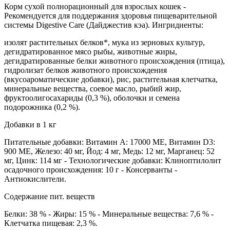
Корм сухой полнорационный для взрослых кошек -
Рекомендуется для поддержания здоровья пищеварительной
системы Digestive Care (Дайджестив кэа). Ингридиенты:
изолят растительных белков*, мука из зерновых культур,
дегидратированное мясо рыбы, животные жиры,
дегидратированные белки животного происхождения (птица),
гидролизат белков животного происхождения
(вкусоароматические добавки), рис, растительная клетчатка,
минеральные вещества, соевое масло, рыбий жир,
фруктоолигосахариды (0,3 %), оболочки и семена
подорожника (0,2 %).
Добавки в 1 кг
Питательные добавки: Витамин A: 17000 ME, Витамин D3:
900 ME, Железо: 40 мг, Йод: 4 мг, Медь: 12 мг, Марганец: 52
мг, Цинк: 114 мг - Технологические добавки: Клиноптилолит
осадочного происхождения: 10 г - Консерванты -
Антиокислители.
Содержание пит. веществ
Белки: 38 % - Жиры: 15 % - Минеральные вещества: 7,6 % -
Клетчатка пищевая: 2,3 %.