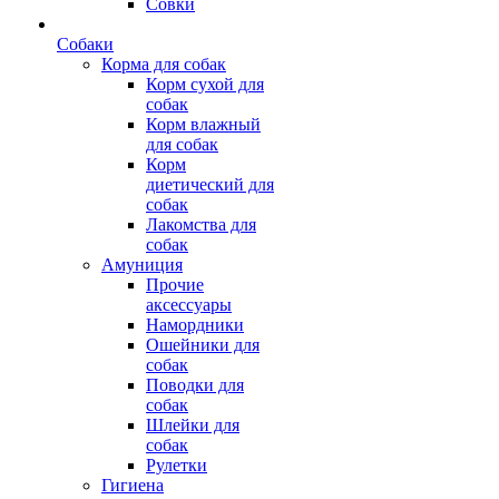
Совки
Собаки
Корма для собак
Корм сухой для
собак
Корм влажный
для собак
Корм
диетический для
собак
Лакомства для
собак
Амуниция
Прочие
аксессуары
Намордники
Ошейники для
собак
Поводки для
собак
Шлейки для
собак
Рулетки
Гигиена