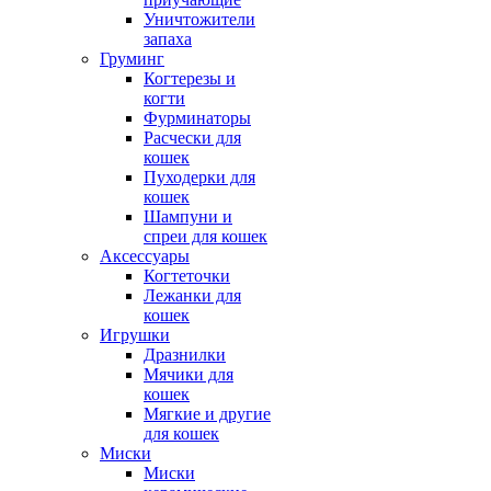
Уничтожители
запаха
Груминг
Когтерезы и
когти
Фурминаторы
Расчески для
кошек
Пуходерки для
кошек
Шампуни и
спреи для кошек
Аксессуары
Когтеточки
Лежанки для
кошек
Игрушки
Дразнилки
Мячики для
кошек
Мягкие и другие
для кошек
Миски
Миски