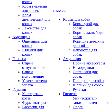
кошек
Корм влажный
для кошек
Собаки
Корм
диетический для
Корма для собак
кошек
Корм сухой для
Лакомства для
собак
кошек
Корм влажный для
Амуниция
собак
Ошейники для
Корм диетический
кошек
для собак
Шлейки для
Лакомства для
кошек
собак
Гигиена
Амуниция
Спреи
Прочие аксессуары
отпугивающие
Намордники
Спреи
Ошейники для
приучающие
собак
Уничтожители
Поводки для собак
запаха
Шлейки для собак
Груминг
Рулетки
Когтерезы и
Гигиена
когти
Уничтожители
Фурминаторы
запаха и пятен
Г
Расчески для
Спреи