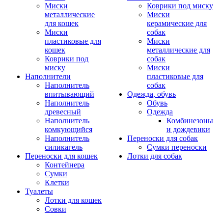
Миски
Коврики под миску
металлические
Миски
для кошек
керамические для
Миски
собак
пластиковые для
Миски
кошек
металлические для
Коврики под
собак
миску
Миски
Наполнители
пластиковые для
Наполнитель
собак
впитывающий
Одежда, обувь
Наполнитель
Обувь
древесный
Одежда
Наполнитель
Комбинезоны
комкующийся
и дождевики
Наполнитель
Переноски для собак
силикагель
Сумки переноски
Переноски для кошек
Лотки для собак
Контейнера
Сумки
Клетки
Туалеты
Лотки для кошек
Совки