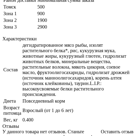
Район доставки
Минимальная сумма заказа
Томск
500
Зона 1
900
Зона 2
1900
Зона 3
2900
Характеристики
дегидратированное мясо рыбы, изолят
растительного белка*, рис, кукурузная мука,
животные жиры, кукурузный глютен, гидролизат
животных белков, минеральные вещества,
растительные волокна, мякоть цикория, соевое
Состав
масло, фруктоолигосахариды, гидролизат дрожжей
(источник манноолигосахаридов), корень алтея
(источник клейковины), таурин.L.I.P.:
высокоусвояемые белки растительного
происхождения.
Диета
Повседневный корм
Возраст
Взрослый (от 1 до 6 лет)
питомца
Вес, кг
0.400
Отзывы
У данного товара нет отзывов. Станьте
Оставить отзыв