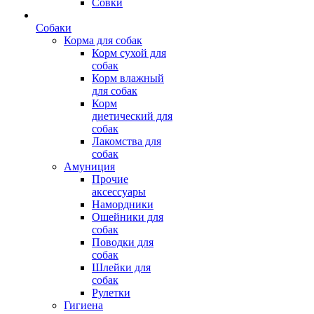
Совки
Собаки
Корма для собак
Корм сухой для
собак
Корм влажный
для собак
Корм
диетический для
собак
Лакомства для
собак
Амуниция
Прочие
аксессуары
Намордники
Ошейники для
собак
Поводки для
собак
Шлейки для
собак
Рулетки
Гигиена