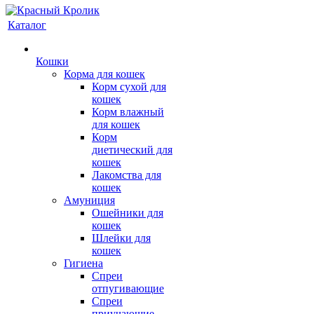
Каталог
Кошки
Корма для кошек
Корм сухой для
кошек
Корм влажный
для кошек
Корм
диетический для
кошек
Лакомства для
кошек
Амуниция
Ошейники для
кошек
Шлейки для
кошек
Гигиена
Спреи
отпугивающие
Спреи
приучающие