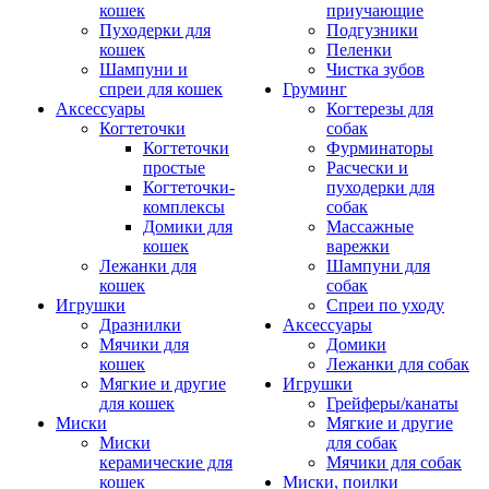
кошек
приучающие
Пуходерки для
Подгузники
кошек
Пеленки
Шампуни и
Чистка зубов
спреи для кошек
Груминг
Аксессуары
Когтерезы для
Когтеточки
собак
Когтеточки
Фурминаторы
простые
Расчески и
Когтеточки-
пуходерки для
комплексы
собак
Домики для
Массажные
кошек
варежки
Лежанки для
Шампуни для
кошек
собак
Игрушки
Спреи по уходу
Дразнилки
Аксессуары
Мячики для
Домики
кошек
Лежанки для собак
Мягкие и другие
Игрушки
для кошек
Грейферы/канаты
Миски
Мягкие и другие
Миски
для собак
керамические для
Мячики для собак
кошек
Миски, поилки