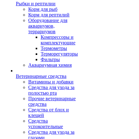
Рыбки и рептилии
Корм для рыб
Корм для рептилий
Оборудование для
аквариумов,
террариумов
Компрессоры и
комплектующие
Термометры
Терморегуляторы
Фильтры
Аквариумная химия
Ветеринарные средства
Витамины и добавки
Средства для ухода за
полостью рта
Прочие ветеринарные
средства
Средства от блох и
клещей
Средства
успокоительные
Средства для ухода за
глазами