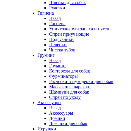
Шлейки для собак
Рулетки
Гигиена
Назад
Гигиена
Уничтожители запаха и пятен
Спреи приучающие
Подгузники
Пеленки
Чистка зубов
Груминг
Назад
Груминг
Когтерезы для собак
Фурминаторы
Расчески и пуходерки для собак
Массажные варежки
Шампуни для собак
Спреи по уходу
Аксессуары
Назад
Аксессуары
Домики
Лежанки для собак
Игрушки