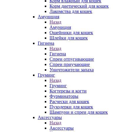
Корм влажный для кошек
Корм диетический для кошек
Лакомства для кошек
Амуниция
Назад
Амуниция
Ошейники для кошек
Шлейки для кошек
Гигиена
Назад
Гигиена
Спреи отпугивающие
Спреи приучающие
Уничтожители запаха
Груминг
Назад
Груминг
Когтерезы и когти
Фурминаторы
Расчески для кошек
Пуходерки для кошек
Шампуни и спреи для кошек
Аксессуары
Назад
Аксессуары