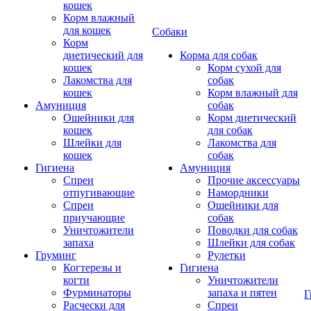
кошек
Корм влажный
для кошек
Собаки
Корм
диетический для
Корма для собак
кошек
Корм сухой для
Лакомства для
собак
кошек
Корм влажный для
Амуниция
собак
Ошейники для
Корм диетический
кошек
для собак
Шлейки для
Лакомства для
кошек
собак
Гигиена
Амуниция
Спреи
Прочие аксессуары
отпугивающие
Намордники
Спреи
Ошейники для
приучающие
собак
Уничтожители
Поводки для собак
запаха
Шлейки для собак
Груминг
Рулетки
Когтерезы и
Гигиена
когти
Уничтожители
Фурминаторы
запаха и пятен
Г
Расчески для
Спреи