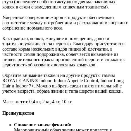
стула (последнее особенно актуально для малоактивных
кошек в связи с замедленным кишечным транзитом).
Умеренное содержание жиров в продукте обеспечивает
соответствие между потреблением и расходованием энергии и
сохранение нормального веса.
Как правило, кошки, живущие в помещении, долго и
тщательно ухаживают за шерстью. Благодаря присутствию в
составе корма нескольких видов пищевой клетчатки, в
частности семян подорожника, облегчается выведение из
пищеварительного тракта проглоченной шерсти и снижается
вероятность образования волосяных комочков.
Обратите внимание также и на другие продукты гаммы
ROYAL CANIN® Indoor: Indoor Appetite Control, Indoor Long
Hair и Indoor 7+. Можно выбрать среди них оптимальный с
учетом возраста, образа жизни и типа шерсти вашей кошки.
Масса нетто: 0,4 кг, 2 кг, 4 кг, 10 кг.
Преимущества
Снижение запаха фекалий:
Малоподвижный образ жизни может привести к