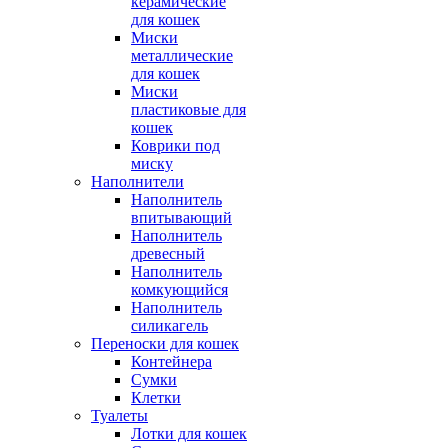
керамические
для кошек
Миски
металлические
для кошек
Миски
пластиковые для
кошек
Коврики под
миску
Наполнители
Наполнитель
впитывающий
Наполнитель
древесный
Наполнитель
комкующийся
Наполнитель
силикагель
Переноски для кошек
Контейнера
Сумки
Клетки
Туалеты
Лотки для кошек