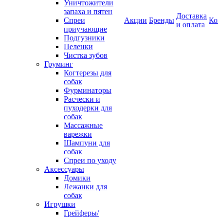
Уничтожители
запаха и пятен
Доставка
Спреи
Акции
Бренды
Ко
и оплата
приучающие
Подгузники
Пеленки
Чистка зубов
Груминг
Когтерезы для
собак
Фурминаторы
Расчески и
пуходерки для
собак
Массажные
варежки
Шампуни для
собак
Спреи по уходу
Аксессуары
Домики
Лежанки для
собак
Игрушки
Грейферы/