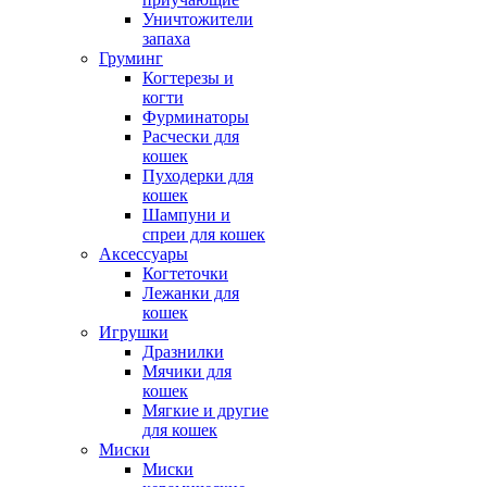
Уничтожители
запаха
Груминг
Когтерезы и
когти
Фурминаторы
Расчески для
кошек
Пуходерки для
кошек
Шампуни и
спреи для кошек
Аксессуары
Когтеточки
Лежанки для
кошек
Игрушки
Дразнилки
Мячики для
кошек
Мягкие и другие
для кошек
Миски
Миски