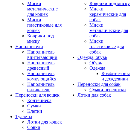
Миски
Коврики под миску
металлические
Миски
для кошек
керамические для
Миски
собак
пластиковые для
Миски
кошек
металлические для
Коврики под
собак
миску
Миски
Наполнители
пластиковые для
Наполнитель
собак
впитывающий
Одежда, обувь
Наполнитель
Обувь
древесный
Одежда
Наполнитель
Комбинезоны
комкующийся
и дождевики
Наполнитель
Переноски для собак
силикагель
Сумки переноски
Переноски для кошек
Лотки для собак
Контейнера
Сумки
Клетки
Туалеты
Лотки для кошек
Совки