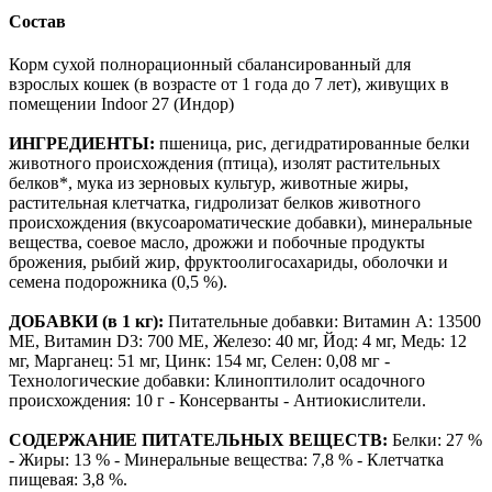
Состав
Корм сухой полнорационный сбалансированный для
взрослых кошек (в возрасте от 1 года до 7 лет), живущих в
помещении Indoor 27 (Индор)
ИНГРЕДИЕНТЫ:
пшеница, рис, дегидратированные белки
животного происхождения (птица), изолят растительных
белков*, мука из зерновых культур, животные жиры,
растительная клетчатка, гидролизат белков животного
происхождения (вкусоароматические добавки), минеральные
вещества, соевое масло, дрожжи и побочные продукты
брожения, рыбий жир, фруктоолигосахариды, оболочки и
семена подорожника (0,5 %).
ДОБАВКИ (в 1 кг):
Питательные добавки: Витамин A: 13500
ME, Витамин D3: 700 ME, Железо: 40 мг, Йод: 4 мг, Медь: 12
мг, Марганец: 51 мг, Цинк: 154 мг, Ceлeн: 0,08 мг -
Технологические добавки: Клиноптилолит осадочного
происхождения: 10 г - Консерванты - Антиокислители.
СОДЕРЖАНИЕ ПИТАТЕЛЬНЫХ ВЕЩЕСТВ:
Белки: 27 %
- Жиры: 13 % - Минеральные вещества: 7,8 % - Клетчатка
пищевая: 3,8 %.