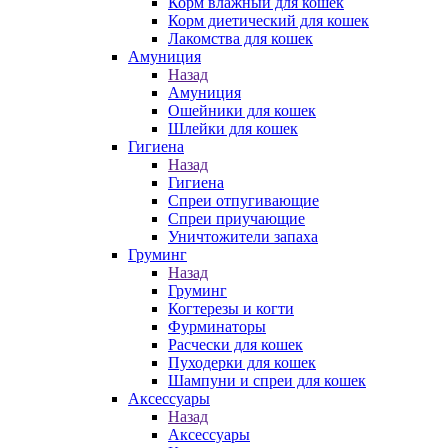
Корм влажный для кошек
Корм диетический для кошек
Лакомства для кошек
Амуниция
Назад
Амуниция
Ошейники для кошек
Шлейки для кошек
Гигиена
Назад
Гигиена
Спреи отпугивающие
Спреи приучающие
Уничтожители запаха
Груминг
Назад
Груминг
Когтерезы и когти
Фурминаторы
Расчески для кошек
Пуходерки для кошек
Шампуни и спреи для кошек
Аксессуары
Назад
Аксессуары