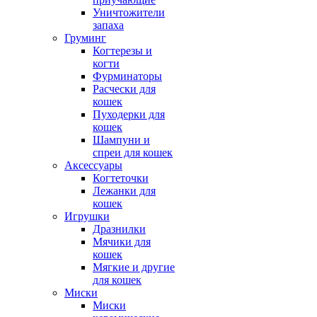
Уничтожители
запаха
Груминг
Когтерезы и
когти
Фурминаторы
Расчески для
кошек
Пуходерки для
кошек
Шампуни и
спреи для кошек
Аксессуары
Когтеточки
Лежанки для
кошек
Игрушки
Дразнилки
Мячики для
кошек
Мягкие и другие
для кошек
Миски
Миски