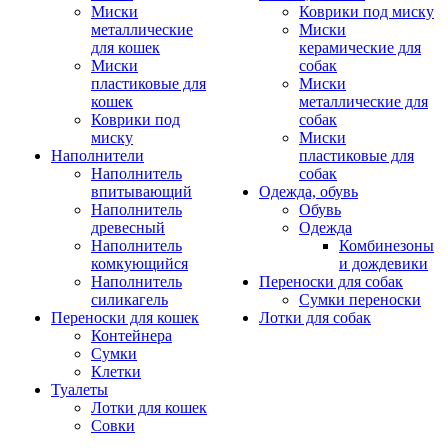
Миски
Коврики под миску
металлические
Миски
для кошек
керамические для
Миски
собак
пластиковые для
Миски
кошек
металлические для
Коврики под
собак
миску
Миски
Наполнители
пластиковые для
Наполнитель
собак
впитывающий
Одежда, обувь
Наполнитель
Обувь
древесный
Одежда
Наполнитель
Комбинезоны
комкующийся
и дождевики
Наполнитель
Переноски для собак
силикагель
Сумки переноски
Переноски для кошек
Лотки для собак
Контейнера
Сумки
Клетки
Туалеты
Лотки для кошек
Совки