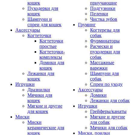
кошек
приучающие
Пуходерки для
Подгузники
кошек
Пеленки
Шампуни и
Чистка зубов
спреи для кошек
Груминг
Аксессуары
Когтерезы для
Когтеточки
собак
Когтеточки
Фурминаторы
простые
Расчески и
Когтеточки-
пуходерки для
комплексы
собак
Домики для
Массажные
кошек
варежки
Лежанки для
Шампуни для
кошек
собак
Игрушки
Спреи по уходу
Дразнилки
Аксессуары
Мячики для
Домики
кошек
Лежанки для собак
Мягкие и другие
Игрушки
для кошек
Грейферы/канаты
Миски
Мягкие и другие
Миски
для собак
керамические для
Мячики для собак
кошек
Миски, поилки