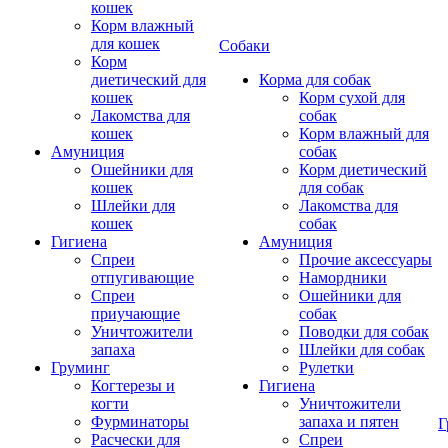
кошек
Корм влажный
для кошек
Собаки
Корм
диетический для
Корма для собак
кошек
Корм сухой для
Лакомства для
собак
кошек
Корм влажный для
Амуниция
собак
Ошейники для
Корм диетический
кошек
для собак
Шлейки для
Лакомства для
кошек
собак
Гигиена
Амуниция
Спреи
Прочие аксессуары
отпугивающие
Намордники
Спреи
Ошейники для
приучающие
собак
Уничтожители
Поводки для собак
запаха
Шлейки для собак
Груминг
Рулетки
Когтерезы и
Гигиена
когти
Уничтожители
Фурминаторы
запаха и пятен
Г
Расчески для
Спреи