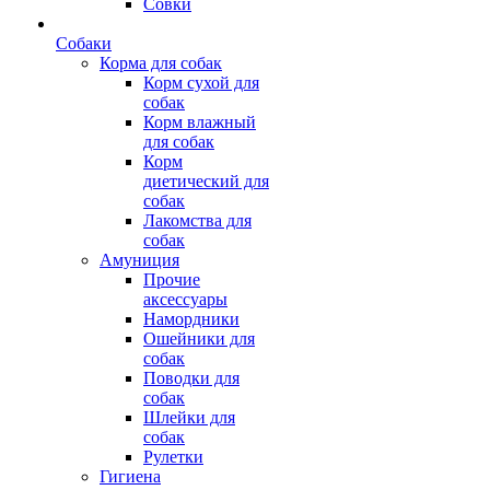
Совки
Собаки
Корма для собак
Корм сухой для
собак
Корм влажный
для собак
Корм
диетический для
собак
Лакомства для
собак
Амуниция
Прочие
аксессуары
Намордники
Ошейники для
собак
Поводки для
собак
Шлейки для
собак
Рулетки
Гигиена