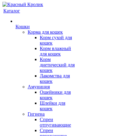
Каталог
Кошки
Корма для кошек
Корм сухой для
кошек
Корм влажный
для кошек
Корм
диетический для
кошек
Лакомства для
кошек
Амуниция
Ошейники для
кошек
Шлейки для
кошек
Гигиена
Спреи
отпугивающие
Спреи
приучающие