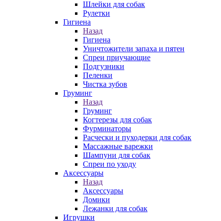
Шлейки для собак
Рулетки
Гигиена
Назад
Гигиена
Уничтожители запаха и пятен
Спреи приучающие
Подгузники
Пеленки
Чистка зубов
Груминг
Назад
Груминг
Когтерезы для собак
Фурминаторы
Расчески и пуходерки для собак
Массажные варежки
Шампуни для собак
Спреи по уходу
Аксессуары
Назад
Аксессуары
Домики
Лежанки для собак
Игрушки