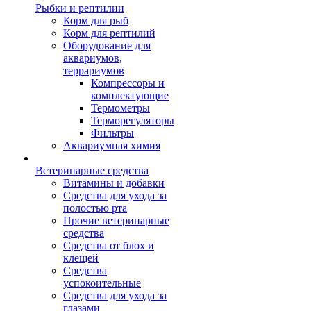
Рыбки и рептилии
Корм для рыб
Корм для рептилий
Оборудование для
аквариумов,
террариумов
Компрессоры и
комплектующие
Термометры
Терморегуляторы
Фильтры
Аквариумная химия
Ветеринарные средства
Витамины и добавки
Средства для ухода за
полостью рта
Прочие ветеринарные
средства
Средства от блох и
клещей
Средства
успокоительные
Средства для ухода за
глазами