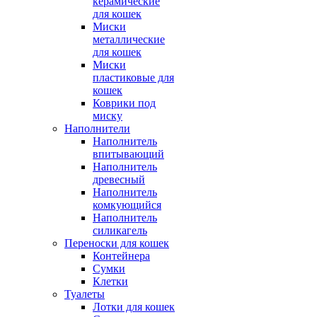
керамические
для кошек
Миски
металлические
для кошек
Миски
пластиковые для
кошек
Коврики под
миску
Наполнители
Наполнитель
впитывающий
Наполнитель
древесный
Наполнитель
комкующийся
Наполнитель
силикагель
Переноски для кошек
Контейнера
Сумки
Клетки
Туалеты
Лотки для кошек