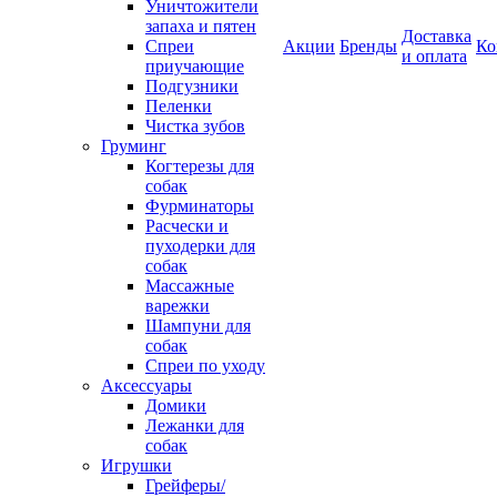
Уничтожители
запаха и пятен
Доставка
Спреи
Акции
Бренды
Ко
и оплата
приучающие
Подгузники
Пеленки
Чистка зубов
Груминг
Когтерезы для
собак
Фурминаторы
Расчески и
пуходерки для
собак
Массажные
варежки
Шампуни для
собак
Спреи по уходу
Аксессуары
Домики
Лежанки для
собак
Игрушки
Грейферы/