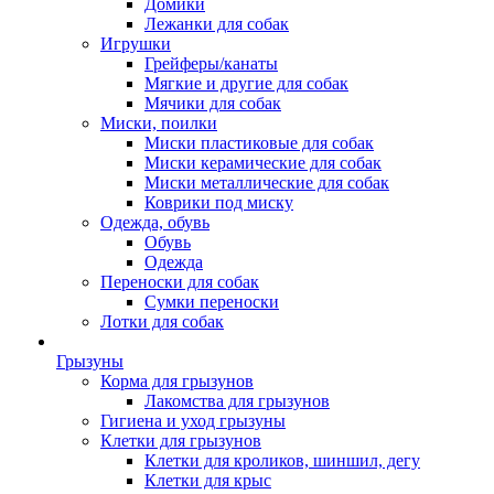
Домики
Лежанки для собак
Игрушки
Грейферы/канаты
Мягкие и другие для собак
Мячики для собак
Миски, поилки
Миски пластиковые для собак
Миски керамические для собак
Миски металлические для собак
Коврики под миску
Одежда, обувь
Обувь
Одежда
Переноски для собак
Сумки переноски
Лотки для собак
Грызуны
Корма для грызунов
Лакомства для грызунов
Гигиена и уход грызуны
Клетки для грызунов
Клетки для кроликов, шиншил, дегу
Клетки для крыс