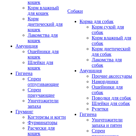
кошек
Корм влажный
Собаки
для кошек
Корм
Корма для собак
диетический для
Корм сухой для
кошек
собак
Лакомства для
Корм влажный для
кошек
собак
Амуниция
Корм диетический
Ошейники для
для собак
кошек
Лакомства для
Шлейки для
собак
кошек
Амуниция
Гигиена
Прочие аксессуары
Спреи
Намордники
отпугивающие
Ошейники для
Спреи
собак
приучающие
Поводки для собак
Уничтожители
Шлейки для собак
запаха
Рулетки
Груминг
Гигиена
Когтерезы и когти
Уничтожители
Фурминаторы
запаха и пятен
Расчески для
Спреи
кошек