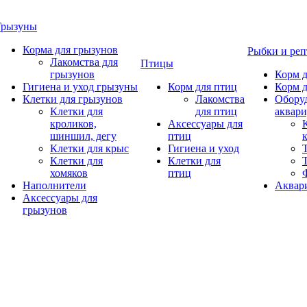
Грызуны
Корма для грызунов
Рыбки и ре
Лакомства для
Птицы
грызунов
Корм д
Гигиена и уход грызуны
Корм для птиц
Корм д
Клетки для грызунов
Лакомства
Обору
Клетки для
для птиц
аквари
кроликов,
Аксессуары для
шиншил, дегу
птиц
Клетки для крыс
Гигиена и уход
Клетки для
Клетки для
хомяков
птиц
Наполнители
Аквар
Аксессуары для
грызунов