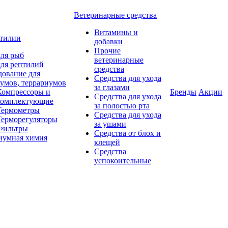
Ветеринарные средства
Витамины и
птилии
добавки
Прочие
ля рыб
ветеринарные
ля рептилий
средства
дование для
Средства для ухода
умов, террариумов
за глазами
Компрессоры и
Бренды
Акции
Средства для ухода
комплектующие
за полостью рта
Термометры
Средства для ухода
Терморегуляторы
за ушами
Фильтры
Средства от блох и
иумная химия
клещей
Средства
успокоительные