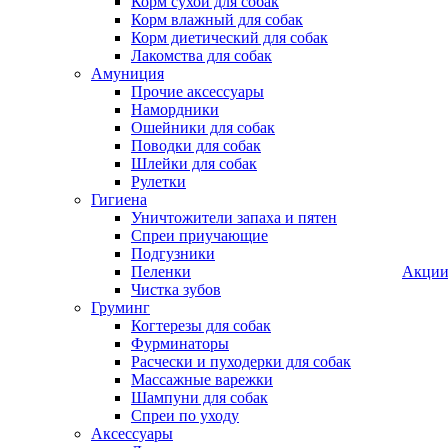
Корм сухой для собак
Корм влажный для собак
Корм диетический для собак
Лакомства для собак
Амуниция
Прочие аксессуары
Намордники
Ошейники для собак
Поводки для собак
Шлейки для собак
Рулетки
Гигиена
Уничтожители запаха и пятен
Спреи приучающие
Подгузники
Пеленки
Акци
Чистка зубов
Груминг
Когтерезы для собак
Фурминаторы
Расчески и пуходерки для собак
Массажные варежки
Шампуни для собак
Спреи по уходу
Аксессуары