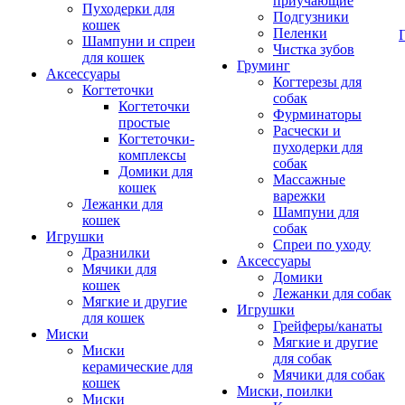
приучающие
Пуходерки для
Подгузники
кошек
Пеленки
Шампуни и спреи
Чистка зубов
для кошек
Груминг
Аксессуары
Когтерезы для
Когтеточки
собак
Когтеточки
Фурминаторы
простые
Расчески и
Когтеточки-
пуходерки для
комплексы
собак
Домики для
Массажные
кошек
варежки
Лежанки для
Шампуни для
кошек
собак
Игрушки
Спреи по уходу
Дразнилки
Аксессуары
Мячики для
Домики
кошек
Лежанки для собак
Мягкие и другие
Игрушки
для кошек
Грейферы/канаты
Миски
Мягкие и другие
Миски
для собак
керамические для
Мячики для собак
кошек
Миски, поилки
Миски