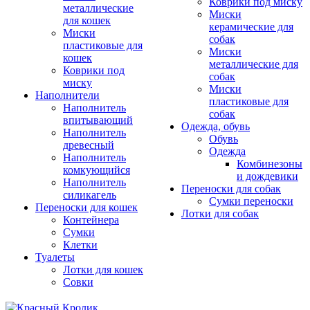
Коврики под миску
металлические
Миски
для кошек
керамические для
Миски
собак
пластиковые для
Миски
кошек
металлические для
Коврики под
собак
миску
Миски
Наполнители
пластиковые для
Наполнитель
собак
впитывающий
Одежда, обувь
Наполнитель
Обувь
древесный
Одежда
Наполнитель
Комбинезоны
комкующийся
и дождевики
Наполнитель
Переноски для собак
силикагель
Сумки переноски
Переноски для кошек
Лотки для собак
Контейнера
Сумки
Клетки
Туалеты
Лотки для кошек
Совки