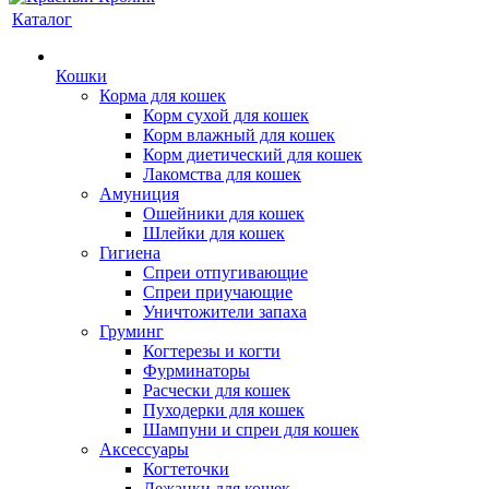
Каталог
Кошки
Корма для кошек
Корм сухой для кошек
Корм влажный для кошек
Корм диетический для кошек
Лакомства для кошек
Амуниция
Ошейники для кошек
Шлейки для кошек
Гигиена
Спреи отпугивающие
Спреи приучающие
Уничтожители запаха
Груминг
Когтерезы и когти
Фурминаторы
Расчески для кошек
Пуходерки для кошек
Шампуни и спреи для кошек
Аксессуары
Когтеточки
Лежанки для кошек