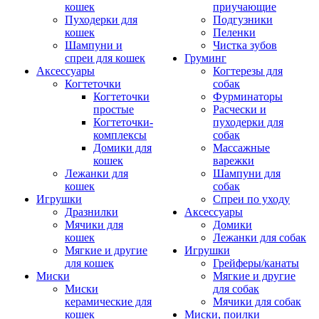
кошек
приучающие
Пуходерки для
Подгузники
кошек
Пеленки
Шампуни и
Чистка зубов
спреи для кошек
Груминг
Аксессуары
Когтерезы для
Когтеточки
собак
Когтеточки
Фурминаторы
простые
Расчески и
Когтеточки-
пуходерки для
комплексы
собак
Домики для
Массажные
кошек
варежки
Лежанки для
Шампуни для
кошек
собак
Игрушки
Спреи по уходу
Дразнилки
Аксессуары
Мячики для
Домики
кошек
Лежанки для собак
Мягкие и другие
Игрушки
для кошек
Грейферы/канаты
Миски
Мягкие и другие
Миски
для собак
керамические для
Мячики для собак
кошек
Миски, поилки