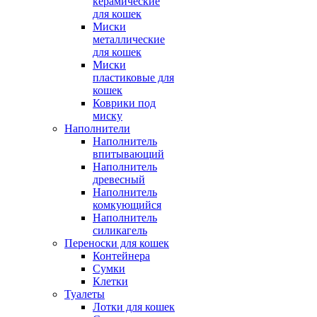
керамические
для кошек
Миски
металлические
для кошек
Миски
пластиковые для
кошек
Коврики под
миску
Наполнители
Наполнитель
впитывающий
Наполнитель
древесный
Наполнитель
комкующийся
Наполнитель
силикагель
Переноски для кошек
Контейнера
Сумки
Клетки
Туалеты
Лотки для кошек