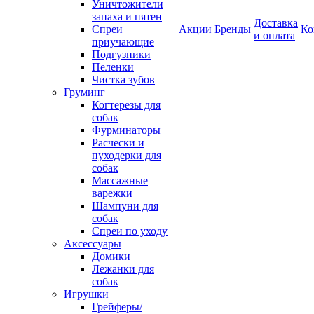
Уничтожители
запаха и пятен
Доставка
Спреи
Акции
Бренды
Ко
и оплата
приучающие
Подгузники
Пеленки
Чистка зубов
Груминг
Когтерезы для
собак
Фурминаторы
Расчески и
пуходерки для
собак
Массажные
варежки
Шампуни для
собак
Спреи по уходу
Аксессуары
Домики
Лежанки для
собак
Игрушки
Грейферы/