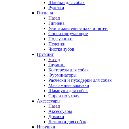
Шлейки для собак
Рулетки
Гигиена
Назад
Гигиена
Уничтожители запаха и пятен
Спреи приучающие
Подгузники
Пеленки
Чистка зубов
Груминг
Назад
Груминг
Когтерезы для собак
Фурминаторы
Расчески и пуходерки для собак
Массажные варежки
Шампуни для собак
Спреи по уходу
Аксессуары
Назад
Аксессуары
Домики
Лежанки для собак
Игрушки