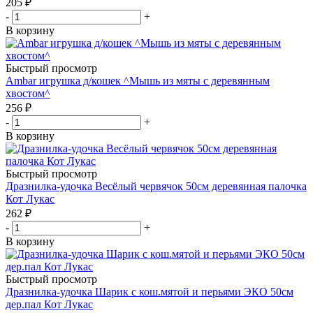
205
₽
-
+
В корзину
Быстрый просмотр
Ambar игрушка д/кошек ^Мышь из мяты с деревянным
хвостом^
256
₽
-
+
В корзину
Быстрый просмотр
Дразнилка-удочка Весёлый червячок 50см деревянная палочка
Кот Лукас
262
₽
-
+
В корзину
Быстрый просмотр
Дразнилка-удочка Шарик с кош.мятой и перьями ЭКО 50см
дер.пал Кот Лукас