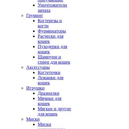
Уничтожители
запаха
Груминг
Когтерезы и
когти
Фурминаторы
Расчески для
кошек
Пуходерки для
кошек
Шампуни и
спреи для кошек
Аксессуары
Когтеточки
Лежанки для
кошек
Игрушки
Дразнилки
Мячики для
кошек
Мягкие и другие
для кошек
Миски
Миски