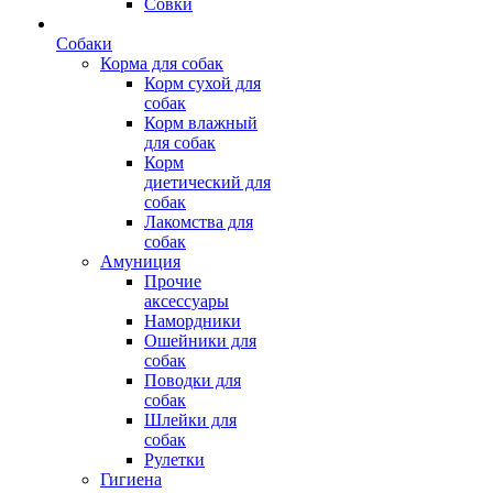
Совки
Собаки
Корма для собак
Корм сухой для
собак
Корм влажный
для собак
Корм
диетический для
собак
Лакомства для
собак
Амуниция
Прочие
аксессуары
Намордники
Ошейники для
собак
Поводки для
собак
Шлейки для
собак
Рулетки
Гигиена