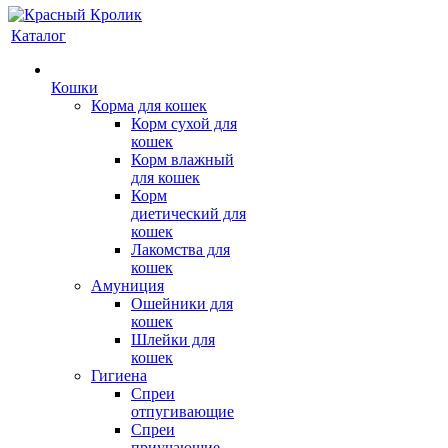
Каталог
Кошки
Корма для кошек
Корм сухой для
кошек
Корм влажный
для кошек
Корм
диетический для
кошек
Лакомства для
кошек
Амуниция
Ошейники для
кошек
Шлейки для
кошек
Гигиена
Спреи
отпугивающие
Спреи
приучающие