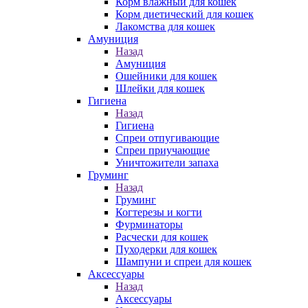
Корм влажный для кошек
Корм диетический для кошек
Лакомства для кошек
Амуниция
Назад
Амуниция
Ошейники для кошек
Шлейки для кошек
Гигиена
Назад
Гигиена
Спреи отпугивающие
Спреи приучающие
Уничтожители запаха
Груминг
Назад
Груминг
Когтерезы и когти
Фурминаторы
Расчески для кошек
Пуходерки для кошек
Шампуни и спреи для кошек
Аксессуары
Назад
Аксессуары