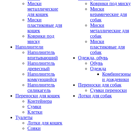
Миски
Коврики под миску
металлические
Миски
для кошек
керамические для
Миски
собак
пластиковые для
Миски
кошек
металлические для
Коврики под
собак
миску
Миски
Наполнители
пластиковые для
Наполнитель
собак
впитывающий
Одежда, обувь
Наполнитель
Обувь
древесный
Одежда
Наполнитель
Комбинезоны
комкующийся
и дождевики
Наполнитель
Переноски для собак
силикагель
Сумки переноски
Переноски для кошек
Лотки для собак
Контейнера
Сумки
Клетки
Туалеты
Лотки для кошек
Совки