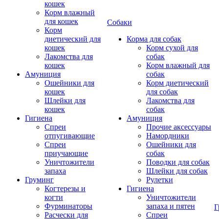
кошек
Корм влажный
для кошек
Собаки
Корм
диетический для
Корма для собак
кошек
Корм сухой для
Лакомства для
собак
кошек
Корм влажный для
Амуниция
собак
Ошейники для
Корм диетический
кошек
для собак
Шлейки для
Лакомства для
кошек
собак
Гигиена
Амуниция
Спреи
Прочие аксессуары
отпугивающие
Намордники
Спреи
Ошейники для
приучающие
собак
Уничтожители
Поводки для собак
запаха
Шлейки для собак
Груминг
Рулетки
Когтерезы и
Гигиена
когти
Уничтожители
Фурминаторы
запаха и пятен
Г
Расчески для
Спреи