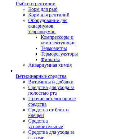
Рыбки и рептилии
Корм для рыб
Корм для рептилий
Оборудование для
аквариумов,
террариумов
Компрессоры и
комплектующие
Термометры
Терморегуляторы
Фильтры
Аквариумная химия
Ветеринарные средства
Витамины и добавки
Средства для ухода за
полостью рта
Прочие ветеринарные
средства
Средства от блох и
клещей
Средства
успокоительные
Средства для ухода за
глазами