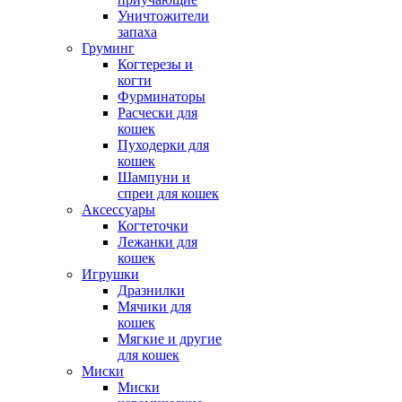
Уничтожители
запаха
Груминг
Когтерезы и
когти
Фурминаторы
Расчески для
кошек
Пуходерки для
кошек
Шампуни и
спреи для кошек
Аксессуары
Когтеточки
Лежанки для
кошек
Игрушки
Дразнилки
Мячики для
кошек
Мягкие и другие
для кошек
Миски
Миски