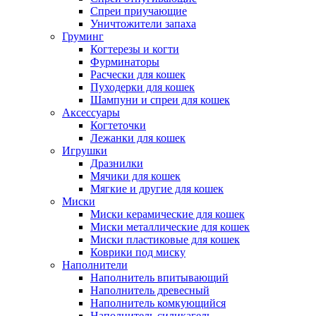
Спреи приучающие
Уничтожители запаха
Груминг
Когтерезы и когти
Фурминаторы
Расчески для кошек
Пуходерки для кошек
Шампуни и спреи для кошек
Аксессуары
Когтеточки
Лежанки для кошек
Игрушки
Дразнилки
Мячики для кошек
Мягкие и другие для кошек
Миски
Миски керамические для кошек
Миски металлические для кошек
Миски пластиковые для кошек
Коврики под миску
Наполнители
Наполнитель впитывающий
Наполнитель древесный
Наполнитель комкующийся
Наполнитель силикагель