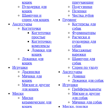
кошек
приучающие
Пуходерки для
Подгузники
кошек
Пеленки
Шампуни и
Чистка зубов
спреи для кошек
Груминг
Аксессуары
Когтерезы для
Когтеточки
собак
Когтеточки
Фурминаторы
простые
Расчески и
Когтеточки-
пуходерки для
комплексы
собак
Домики для
Массажные
кошек
варежки
Лежанки для
Шампуни для
кошек
собак
Игрушки
Спреи по уходу
Дразнилки
Аксессуары
Мячики для
Домики
кошек
Лежанки для собак
Мягкие и другие
Игрушки
для кошек
Грейферы/канаты
Миски
Мягкие и другие
Миски
для собак
керамические для
Мячики для собак
кошек
Миски, поилки