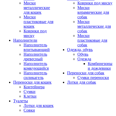
Миски
Коврики под миску
металлические
Миски
для кошек
керамические для
Миски
собак
пластиковые для
Миски
кошек
металлические для
Коврики под
собак
миску
Миски
Наполнители
пластиковые для
Наполнитель
собак
впитывающий
Одежда, обувь
Наполнитель
Обувь
древесный
Одежда
Наполнитель
Комбинезоны
комкующийся
и дождевики
Наполнитель
Переноски для собак
силикагель
Сумки переноски
Переноски для кошек
Лотки для собак
Контейнера
Сумки
Клетки
Туалеты
Лотки для кошек
Совки