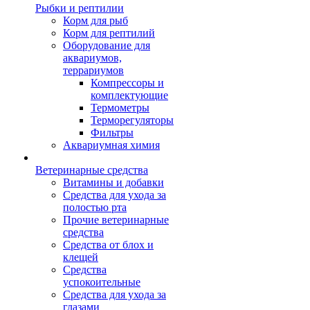
Рыбки и рептилии
Корм для рыб
Корм для рептилий
Оборудование для
аквариумов,
террариумов
Компрессоры и
комплектующие
Термометры
Терморегуляторы
Фильтры
Аквариумная химия
Ветеринарные средства
Витамины и добавки
Средства для ухода за
полостью рта
Прочие ветеринарные
средства
Средства от блох и
клещей
Средства
успокоительные
Средства для ухода за
глазами