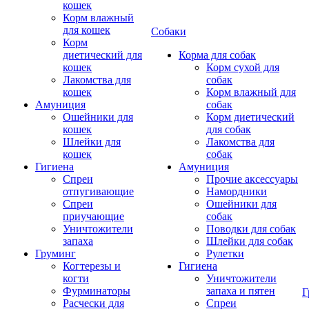
кошек
Корм влажный
для кошек
Собаки
Корм
диетический для
Корма для собак
кошек
Корм сухой для
Лакомства для
собак
кошек
Корм влажный для
Амуниция
собак
Ошейники для
Корм диетический
кошек
для собак
Шлейки для
Лакомства для
кошек
собак
Гигиена
Амуниция
Спреи
Прочие аксессуары
отпугивающие
Намордники
Спреи
Ошейники для
приучающие
собак
Уничтожители
Поводки для собак
запаха
Шлейки для собак
Груминг
Рулетки
Когтерезы и
Гигиена
когти
Уничтожители
Фурминаторы
запаха и пятен
Г
Расчески для
Спреи