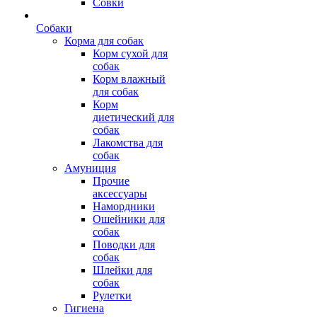
Совки
Собаки
Корма для собак
Корм сухой для
собак
Корм влажный
для собак
Корм
диетический для
собак
Лакомства для
собак
Амуниция
Прочие
аксессуары
Намордники
Ошейники для
собак
Поводки для
собак
Шлейки для
собак
Рулетки
Гигиена