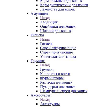
Корм влажный для кошек
Корм диетический для кошек
Лакомства для кошек
Амуниция
Назад
Амуниция
Ошейники для кошек
Шлейки для кошек
Гигиена
Назад
Гигиена
Спреи отпугивающие
Спреи приучающие
Уничтожители запаха
Груминг
Назад
Груминг
Когтерезы и когти
Фурминаторы
Расчески для кошек
Пуходерки для кошек
Шампуни и спреи для кошек
Аксессуары
Назад
Аксессуары