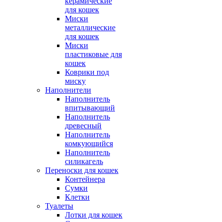
керамические
для кошек
Миски
металлические
для кошек
Миски
пластиковые для
кошек
Коврики под
миску
Наполнители
Наполнитель
впитывающий
Наполнитель
древесный
Наполнитель
комкующийся
Наполнитель
силикагель
Переноски для кошек
Контейнера
Сумки
Клетки
Туалеты
Лотки для кошек