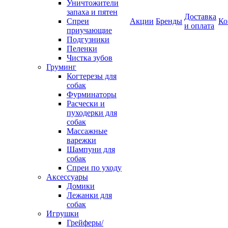
Уничтожители
запаха и пятен
Доставка
Спреи
Акции
Бренды
Ко
и оплата
приучающие
Подгузники
Пеленки
Чистка зубов
Груминг
Когтерезы для
собак
Фурминаторы
Расчески и
пуходерки для
собак
Массажные
варежки
Шампуни для
собак
Спреи по уходу
Аксессуары
Домики
Лежанки для
собак
Игрушки
Грейферы/