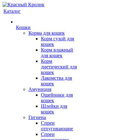
Каталог
Кошки
Корма для кошек
Корм сухой для
кошек
Корм влажный
для кошек
Корм
диетический для
кошек
Лакомства для
кошек
Амуниция
Ошейники для
кошек
Шлейки для
кошек
Гигиена
Спреи
отпугивающие
Спреи
приучающие