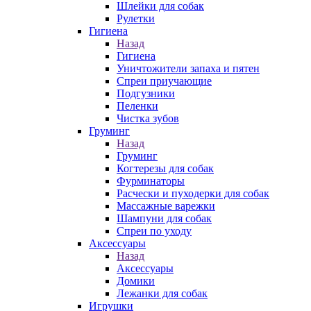
Шлейки для собак
Рулетки
Гигиена
Назад
Гигиена
Уничтожители запаха и пятен
Спреи приучающие
Подгузники
Пеленки
Чистка зубов
Груминг
Назад
Груминг
Когтерезы для собак
Фурминаторы
Расчески и пуходерки для собак
Массажные варежки
Шампуни для собак
Спреи по уходу
Аксессуары
Назад
Аксессуары
Домики
Лежанки для собак
Игрушки